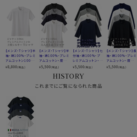
防しわ
●REDA ACTIVEジャージーウールTシャツ開発経緯
ストレッチ
ジョルジオ・アルマーニ氏がジャージー素材のカシミヤT
素材名
天竺
シャツを愛用しているのをご存知でしょうか？
衿型
丸首 クルーネック
その理由は
軽量で保温性があり、肌触りが極上。ストレッ
ポケット
なし
チ性があり動きやすく、シワになりにくい。
柄
無地
袖
半袖
ozieではカシミヤTシャツの製造は難しいものの、
S・M・L・LL・3L
【メンズ・Tシャツ】半
【メンズ・Tシャツ】半
【メンズ・Tシャツ】七
【メンズ・Tシャツ】長
REDA ACTIVEなら同様の快適性を実現できる
と確信
サイズ
全５サイズ
袖・綿100%・プレミ
袖・綿100%・プレミ
分袖・綿100%・プ
袖・綿100%・プレミ
し、Tシャツに採用しました。
アムコットン100番
アムコットン・度詰
レミアムコットン・度
アムコットン・度詰
生産国
中国
手双糸・ニット・丸
め天竺ニット・丸首・
詰め天竺ニット・丸
め天竺ニット・丸首・
8,800
5,500
5,500
5,500
¥
¥
¥
¥
(税込)
(税込)
(税込)
(税込)
・厚手の洗濯ネットに入れた上
首・クルーネック
クルーネック
首・クルーネック
クルーネック
HISTORY
ご家庭洗濯を推奨
●REDA（レダ）社とは
（クリーニングはお控え下さい）
イタリアの名門生地メーカー「REDA（レダ）」のウール
これまでにご覧になられた商品
・通常洗濯できますが
100%生地を使用。
洗濯
「手洗いコース」「ドライコース」
REDAは1865年創業、毛織物の名産地・イタリア北部ビ
「おうちクリーニング」
エラ地区に本拠を構える老舗メーカー。
「ソフトコース」といった
コースで洗っていただくと
伝統的な技術を受け継ぎながら、最新機器を導入し、効
シワがより出来にくくなります。
率化と高品質を両立。
革新的な生地開発で知られるブランドです。