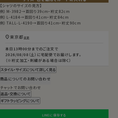
【シャツのサイズの見方】
例）M-3982→首回り39cm・裄丈82cm
例）L-4184→首回り41cm・裄丈84cm
例）TALL-L-4190→首回り41cm・裄丈90cm
東京都
変更
本日
13時00分
までのご注文で
2026/08/08（土）
に
宅配便
でお届けします。
（※裄丈加工・刺繍がある場合は除く）
スタイル・サイズについて詳しく見る
商品についてのお問い合わせ
チャットでお問い合わせ
返品・交換について
ギフトラッピングについて
LINEに保存する