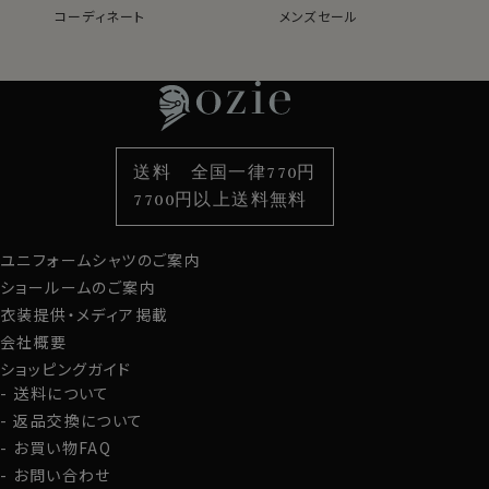
コーディネート
メンズセール
レディースTOP
ネクタイ・アクセサリーTOP
新着商品
新着商品
特集
ネクタイ
素材・機能から選ぶ
ネクタイピン
●使用生地｜REDA ACTIVE（レダ アクティブ）
ニュージーランド産のSUPER120's ZQメリノウール（約
衿型から選ぶ
ポケットチーフ
袖・カフス型から選ぶ
カフスボタン
17.5μm＝マイクロン）を使用した高品質なイタリア製ジ
色から選ぶ
ベルト
柄から選ぶ
サスペンダー
ャージーウール。
送料 全国一律770円
ソフトでサラッとした肌触りで、弾力性と耐久性にも優れ
スタイルから選ぶ
財布・名刺入れ
カジュアルシャツ
バッグ
ています。
7700円以上送料無料
定番シャツ
帽子
ストール・マフラー
その上ozieでは195g/m2としっかりとしたニット生地
を使用。
ユニフォームシャツのご案内
グローブ
透け感も少なくきちんと感・安心感があります。
ショールームのご案内
衣装提供・メディア掲載
会社概要
ショッピングガイド
送料について
返品交換について
お買い物FAQ
お問い合わせ