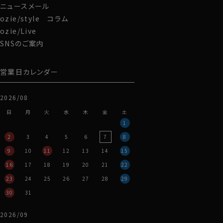
ニュースメール
ozie/style コラム
ozie/Live
SNSのご案内
◆ZQメリノとは？
営業日カレンダー
ZQメリノは、
環境保護・動物福祉・社会的責任
の3つの基
準を満たしたサステナブルかつトレーサブルな高級ウー
2026/08
ル。
世界の羊毛生産量の1%未満しか認証されない希少なプ
日
月
火
水
木
金
土
レミアム素材です。
1
REDA ACTIVEの下げ札にも「ZQ認証済」と記載されて
2
3
4
5
6
7
8
います。
9
10
11
12
13
14
15
16
17
18
19
20
21
22
23
24
25
26
27
28
29
30
31
2026/09