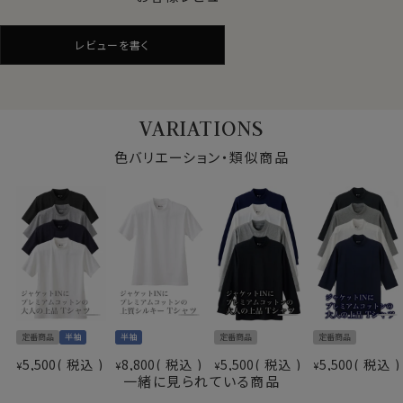
REDA ACTIVE｜ジャージーウール 半袖Tシャツ
上質な素材 × 高機能性
ビジネスでもカジュアルでも、品格と快適さを両立する
レビューを書く
一着
-REDA ACTIVE｜ジャージーウール 半袖Tシャツの特
VARIATIONS
徴-
色バリエーション・類似商品
●SUPER120's相当（約17.5μm）×ZQ認定メリノ
100%
●REDA ACTIVEジャージー：上品なドレープと扱いや
すさ
●家庭洗濯OK、シワに強い・臭いにくい・ストレッチ
仕様表
wool／ニュージーランド産
-こんな方におすすめ-
ウール100%
●汗のベタつき・ニオイが気になる方
（SUPER120’ｓ・ZQ認定ウール）
●出張/旅行で洗濯回数を減らしたい方
Reda Activ
●コットンTだとヨレる/シワになる/だらしなく見えるの
定番商品
半袖
半袖
定番商品
定番商品
素材
（生地特性としての防しわ性は
が気になる方
5,500
税込
8,800
税込
5,500
税込
5,500
税込
¥
¥
¥
¥
有り・形態安定加工無し）
一緒に見られている商品
ウオッシャブル