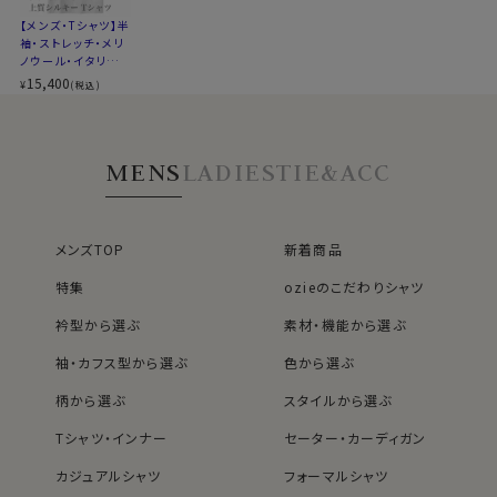
「伝統と革新」をテーマに展開するozieは、このREDAの
ビジカジ・ビジネス・ワイシャツ・Yシャツ・ドレスシャツ
【メンズ・Tシャツ】半
ウール生地に着目し、Tシャツの開発に至りました。
袖・ストレッチ・メリ
ノウール・イタリア製
生地・イージーケ
15,400
¥
(税込)
ア・丸首・クルーネッ
ク
MENS
LADIES
TIE&ACC
メンズTOP
新着商品
特集
ozieのこだわりシャツ
衿型から選ぶ
素材・機能から選ぶ
袖・カフス型から選ぶ
色から選ぶ
柄から選ぶ
スタイルから選ぶ
Tシャツ・インナー
セーター・カーディガン
カジュアルシャツ
フォーマルシャツ