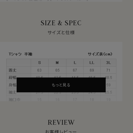
【 メリノウール100%・SUPER120’ｓ・ZQ認定ウー
ル 】
【 ウォッシャブル 】【 防しわ・イージーケア 】
SIZE & SPEC
【 ストレッチ 】【 丸首/クルーネック 】
【 半袖 】
サイズと仕様
もっと見る
REVIEW
お客様レビュー