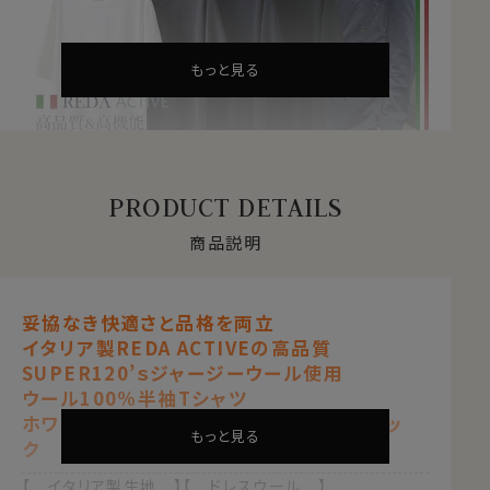
もっと見る
PRODUCT DETAILS
商品説明
妥協なき快適さと品格を両立
イタリア製REDA ACTIVEの高品質
SUPER120'sジャージーウール使用
妥協なき快適さと品格を両立
イタリア製REDA ACTIVEの高品質
ウール100%半袖Tシャツ
SUPER120’ｓジャージーウール使用
ホワイト 白 / ネイビーブルー 紺青 / ブラッ
ウール100%半袖Tシャツ
ク 黒 / グレー
ホワイト 白/ネイビーブルー 紺青/ブラッ
もっと見る
ク 黒/グレー
【 イタリア製生地 】【 ドレスウール 】