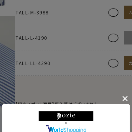
TALL-M-3988
TALL-L-4190
TALL-LL-4390
【限定スポット商品】再入荷はございません
【シャツのサイズの見方】
例）M-3982→首回り39cm・裄丈82cm
例）L-4184→首回り41cm・裄丈84cm
例）TALL-L-4190→首回り41cm・裄丈90cm