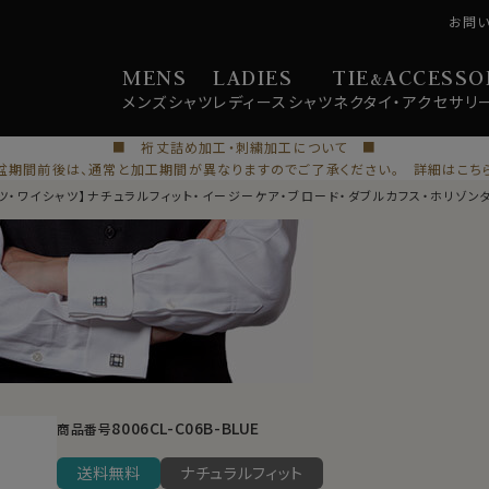
お問
MENS
LADIES
TIE
ACCESSO
&
メンズ
シャツ
レディース
シャツ
ネクタイ・
アクセサリ
■ 裄丈詰め加工・刺繍加工について ■
盆期間前後は、通常と加工期間が異なりますのでご了承ください。 詳細はこち
ツ・ワイシャツ】ナチュラルフィット・イージーケア・ブロード・ダブルカフス・ホリゾン
8006CL-C06B-BLUE
商品番号
送料無料
ナチュラルフィット