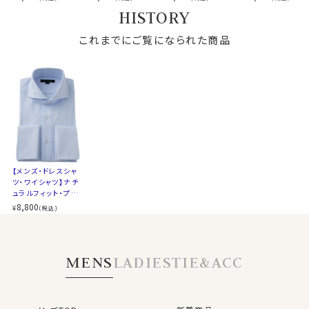
全１２サイズ
カフス型＝ダブルカフス。
コットン・120番手
ルカフス・形態安定・
ルカフス・形態安定・
番手双糸・イタリア
HISTORY
スタイル
ナチュラルフィット
双糸・イージーケ
ホリゾンタルカラ
ホリゾンタルカラ
製生地・ダブルカフ
ジャケットの袖口から覗く立体感のあるカフスとカフリン
ア・ホリゾンタルカラ
ー・カッタウェイ
ー・カッタウェイ
ス・ホリゾンタルカラ
生産国
中国
クスが魅せる、こだわりディティールです。
ー・カッタウェイ・ポ
これまでにご覧になられた商品
ー・カッタウェイ・ポ
ワンランクアップのドレスシャツスタイルに！
ケット無し
ケット無し・ブロー
ド・日本製
▼スポット商品につき再入荷はございませんのでご了承
ビジネスやフォーマルシーンで堂々と身につけることの
ください
できる、大人の男の数少ないアクセサリーの一つ＝カフリ
▼ナチュラルフィットとは？
ンクス。
後ろ身頃にダーツを入れて、ウエスト部分をやや絞ったス
ビジネスシーンでの着用の際は、カフリンクスの選び方に
タイルです。
ルールはありません。
適度に絞ったウエストラインは細すぎず、それでいてダボ
スーツの色や気分でお好みのカフリンクスに付け替えて、
つきのないシルエット。
コーディネイトをよりお楽しみください。
【メンズ・ドレスシャ
着心地を考え、細いだけのシャツとは一線を画したつくり
ツ・ワイシャツ】ナチ
になっています。
ュラルフィット・プレ
※43cm（LL）・45cm（3L）・47cm(4L)サイズにおいて
ミアムコットン・ダブ
8,800
¥
(税込)
●カフリンクス（カフスボタン）をご希望のお客様には付
ルカフス・形態安定・
は絞りを若干ゆるくしております。 細さを気にせず一般的
ホリゾンタルカラ
属いたします！
なサイズと同じ感覚でお選びください。
ー・カッタウェイ・ポ
カート部分にて組紐カフリンクスの有無をご選択くださ
ケット無し
MENS
LADIES
TIE&ACC
い。
ご希望の方は、「希望する」
ご不要の方は、「不要」