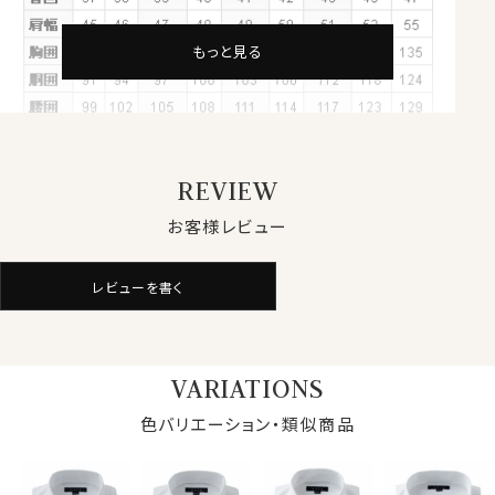
維持しています。
天然の油脂分を豊富に含むため、格別な柔らかさとしな
もっと見る
やかな風合いを実現します。
上質で細かな糸が作れるため、高級感あふれる衣料に最
適です。
欧米では特に評価が高く、イタリアの高級シャツやニット
にも採用されています。
REVIEW
伝統と技術が織りなす贅沢な質感がペルヴィアンピマの
魅力です。
お客様レビュー
レビューを書く
●形態安定加工
素材感・風合い・見栄えの良いことが特徴である綿
100％ですが、天然素材であるが故にしわができやすい
素材。
VARIATIONS
そこで
プレミアムコットン使用の綿100％に特殊な形態
安定加工を施すことにより、ポリエステル混の形態安定シ
色バリエーション・類似商品
ャツに近い防しわ性を実現しました