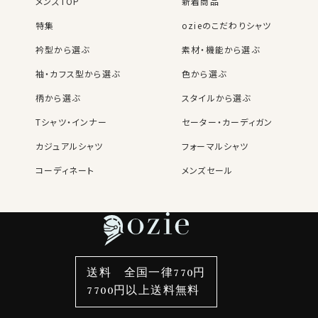
メンズTOP
新着商品
カフスボタンをお持ちでなくてもすぐにご着用いただけま
特集
ozieのこだわりシャツ
す。
衿型から選ぶ
素材・機能から選ぶ
袖・カフス型から選ぶ
色から選ぶ
S-37～LL-43・3L-45･4L-47cm / トールM-88・L-90・
LL-90cm・全１２サイズにてご用意。(サイズ表C)
柄から選ぶ
スタイルから選ぶ
スポット商品につき再入荷はございませんのでご了承く
Tシャツ・インナー
セーター・カーディガン
ださい。
カジュアルシャツ
フォーマルシャツ
50911
コーディネート
メンズセール
レディースTOP
ネクタイ・アクセサリーTOP
新着商品
新着商品
特集
ネクタイ
素材・機能から選ぶ
ネクタイピン
衿型から選ぶ
ポケットチーフ
袖・カフス型から選ぶ
カフスボタン
色から選ぶ
ベルト
柄から選ぶ
サスペンダー
送料 全国一律770円
スタイルから選ぶ
財布・名刺入れ
カジュアルシャツ
バッグ
7700円以上送料無料
定番シャツ
帽子
ストール・マフラー