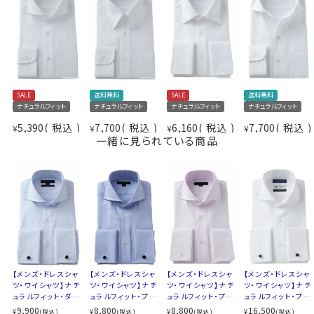
●ホリゾンタルカラー+ダブルカフス！
衿の開き角度が大きい、通常のワイドカラーとは一線を
画した衿型＝それがホリゾンタルカラーシャツ。
アンタイド（ノーネクタイ）で着用するとややオープンカラ
仕様表
ー気味に開く絶妙なラインがとても小粋！
SALE
送料無料
SALE
送料無料
綿100％（80番手双糸）
タイドアップはもちろんですが、ビジネスシーンをアンタイ
ナチュラルフィット
ナチュラルフィット
ナチュラルフィット
ナチュラルフィット
素材
プレミアムコットン＝ペルヴィアンピマ
ド（ノーネクタイ）で、そして上品カジュアルシャツとして
5,390
税込
7,700
税込
6,160
税込
7,700
税込
¥
¥
¥
¥
形態安定
着用するのに非常におすすめの衿型です。
一緒に見られている商品
素材名
ツイル（チェッカーフラッグパターン）
衿型
ホリゾンタルカラー(カッタウェイ)
このホリゾンタルカラーはほとんどがシングルカフスで
キーパー
取り外し式
す。
前立て
裏前立て
そこで
ozieではネクタイとの相性がいいホリゾンタルカ
後身頃
バックダーツ入り
ラーをダブルカフス仕様にして生産。
ポケット
ポケットなし
ネクタイをしてもよし、ノーネクタイでもよしの市場に皆
柄
織柄無地
無の珍しいダブルカフスシャツを作りました。
カフス
ダブルカフス
衿高
前3.0cm 後4.3cm
【メンズ・ドレスシャ
【メンズ・ドレスシャ
【メンズ・ドレスシャ
【メンズ・ドレスシャ
S-37～LL-43・3L-45･4L-47cm
ツ・ワイシャツ】ナチ
●ダブルカフスシャツ
ツ・ワイシャツ】ナチ
ツ・ワイシャツ】ナチ
ツ・ワイシャツ】ナチ
ュラルフィット・ダブ
ュラルフィット・プレ
ュラルフィット・プレ
ュラルフィット・プレ
サイズC
トールM-88・L-90・LL-90cm
袖口を折り返してカフリンクス（カフスボタン）で留める
ルカフス・プレミアム
ミアムコットン・ダブ
ミアムコットン・ダブ
ミアムコットン・120
9,900
8,800
8,800
16,500
¥
¥
¥
¥
(税込)
(税込)
(税込)
(税込)