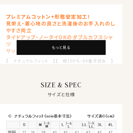
プレミアムコットン+形態安定加工！
見栄え・着心地の良さと洗濯後のお手入れのし
やすさ両立
タイドアップ・ノータイOKのダブルカフスシャ
ツ
もっと見る
サックスブルー 青
【 ナチュラルフィット 】【 綿100％・80番手双糸 】
【 プレミアムコットン 】【 形態安定 】
【 ホリゾンタルカラー/カッタウェイ 】
【 ポケットなし 】
SIZE & SPEC
【 ダブルカフス 】【 長袖 】
サイズと仕様
●プレミアムコットン＝ペルヴィアンピマとは？
ペルヴィアンピマは、繊維長が38mm～40mmと超長綿
の中でも世界トップレベルの長さを誇る、最高級のプレミ
アムコットンです。
このコットンは、古代ペルー発祥の代々受け継がれた伝
統的な農法で手摘みで丁寧に収穫され、その高い品質を