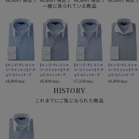
¥
¥
¥
¥
素材名
ツイル
一緒に見られている商品
イタリアンカラー（ワンピースカラー）
●ポケット無し
スキッパータイプ
ドレッシーで洗練されたスマートシャツスタイル。
衿型
ボタンダウン
欧米ではドレスシャツの標準であるポケットなしにて生
クレリック
産しました。
キーパー
なし
前立て
裏前立て
後身頃
バックダーツ入り
●スキッパータイプのクレリックイタリアンカラーシャツ
ポケット
ポケットなし
このシャツは衿と前立ての裏部分がオープンカラーのよ
柄
織柄ストライプ
【メンズ・ドレスシャ
【メンズ・ドレスシャ
【メンズ・ドレスシャ
【メンズ・ドレスシャ
うに縫い目がなく、
ラウンドカット
ツ・ワイシャツ】ナチ
ツ・ワイシャツ】ナチ
ツ・ワイシャツ】ナチ
ツ・ワイシャツ】ナチ
1枚の生地でつながって出来ている、衿開きのいいノーネ
ュラルフィット・プレ
ュラルフィット・プレ
ュラルフィット・クー
ュラルフィット・プレ
カフス
アジャスタブル
クタイ専用シャツ。
ミアムコットン130
ミアムコットン130
ルマックス・ドライ・
ミアムコットン130
8,800
8,800
7,150
8,800
¥
¥
¥
¥
(税込)
(税込)
(税込)
(税込)
コンバーチブルカフス
番手双糸・イタリア
番手双糸・イタリア
形態安定・イタリア
番手双糸・ブロー
衿がきれいに開くように第2ボタンの位置を少し下げてい
HISTORY
衿高
後5.0cm
ンカラー・ボタンダ
ンカラー・ボタンダ
ンカラー・ボタンダ
ド・イージーケア・ホ
ます。
ウン・スキッパー・第
ウン・第一ボタンあ
ウン・スキッパー・ク
リゾンタルカラー・カ
S-37～LL-43・3L-45･4L-47cm
一ボタン無し・クレ
これまでにご覧になられた商品
り・クレリック・ポケ
レリック・第一ボタ
ッタウェイ・クレリッ
サイズC
トールM-88・L-90cm
リック・ポケット無し
ット無し
ン無し
ク・ポケット無し
さらに一番上にボタンのないスキッパータイプにて生産。
全１１サイズ
衿高をやや高くすることにより、より一層衿のロールが大
スタイル
ナチュラルフィット
きく出るよう、また衿元がよりきれいに開くように仕上げ
生産国
中国
ました。