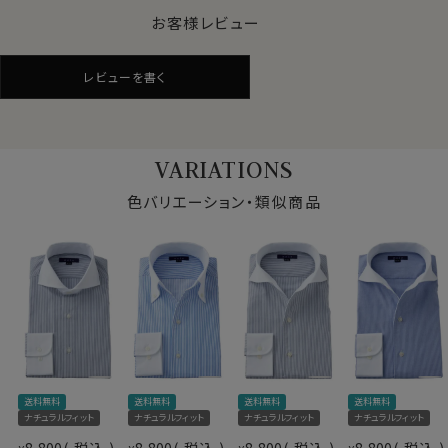
手双糸のコンパクトヤーン（特殊な糸）を使用。
お客様レビュー
ただでさえコンパクトヤーン使った生地は綿の毛羽が極
めて少なく、シルクのような光沢と滑らかさが特徴です
レビューを書く
が、130番手双糸のコンパクトヤーンを使用することによ
りその特徴がより際立っています。
高番手を使用した生地は一般的に生地の厚さは薄くなり
がちですが、糸をたくさん使って高密度に織り上げている
VARIATIONS
ため、透け感の少ないしっかりとしたハリとコシも併せ持
っています。
色バリエーション・類似商品
ハイカウント（たくさんの糸数を使用）のしっかりとした生
地でありながら、さらっとしていて上品な光沢を放つ上質
生地です。
一般的に高番手使用生地は着心地の良さと相反して洗
濯後のシワがつきやすいのがウィークポイントですが、シ
ワの出来にくいツイルという組織で生産することにより、
シワの出方を軽減させています。
仕様表
（この生地に関しましてはイージーケア等の加工はつい
送料無料
送料無料
送料無料
送料無料
綿100％（130番手双糸）
ておりません。）
素材
ナチュラルフィット
ナチュラルフィット
ナチュラルフィット
ナチュラルフィット
プレミアムコットン＝スーピマ綿
8,800
税込
8,800
税込
8,800
税込
8,800
税込