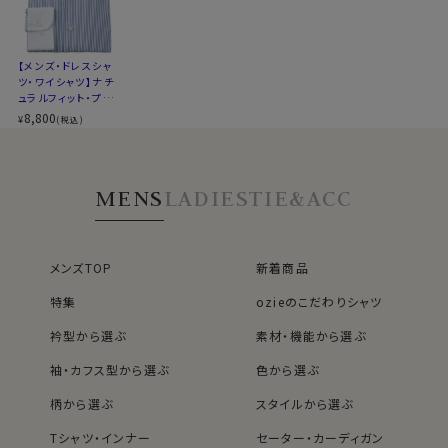
▼スポット商品につき再入荷はございませんのでご了承
また、クレリックにすることにより、白い衿と身頃の柄のコ
ください
ントラストがさらなるエレガンス度UPに貢献。
▼お手入れについて
より一層上品で清潔感あふれる印象を与えます。
【メンズ・ドレスシャ
高級生地使用商品のため、洗濯絵表示をご参照の上、ク
ツ・ワイシャツ】ナチ
リーニングに出される場合は、注意して取り扱っていただ
ュラルフィット・プレ
くよう一言お口添えください。
ミアムコットン130
ノーネクタイ専用のややカジュアル度の高い商品であり
8,800
¥
(税込)
番手双糸・イタリア
▼ナチュラルフィットとは？
ながら、非常にエレガントなシャツです。
ンカラー・ボタンダ
後ろ身頃にダーツを入れて、ウエスト部分をやや絞ったス
ノーネクタイのクールビズスタイルや、在宅・出勤といっ
ウン・スキッパー・第
一ボタン無し・クレ
タイルです。
たテレワークスタイルにうってつけのシャツといえるでし
MENS
LADIES
TIE&ACC
リック・ポケット無し
適度に絞ったウエストラインは細すぎず、それでいてダボ
ょう。
つきのないシルエット。
WEBミーティングの画面映えも抜群です！
着心地を考え、細いだけのシャツとは一線を画したつくり
になっています。
メンズTOP
新着商品
また結婚式の二次会等ノーネクタイで臨むフォーマルや
※43cm（LL）・45cm（3L）・47cm(4L)サイズにおいて
パーティーシーンに特におすすめです。
特集
ozieのこだわりシャツ
は絞りを若干ゆるくしております。 細さを気にせず一般的
アクセントとして首周りにアスコットタイなどを巻くと、よ
なサイズと同じ感覚でお選びください。
りいっそうエレガンス度UPです。
衿型から選ぶ
素材・機能から選ぶ
袖・カフス型から選ぶ
色から選ぶ
カフス部分はコンバーチブルカフスになっておりますの
柄から選ぶ
スタイルから選ぶ
で、カフスボタンもご利用いただけます。
Tシャツ・インナー
セーター・カーディガン