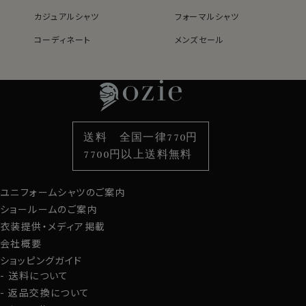
S-37～LL-43・3L-45･4L-47cm / トールM-88・L-
カジュアルシャツ
フォーマルシャツ
90cm・全１１サイズにてご用意。(サイズ表C)
コーディネート
メンズセール
レディースTOP
ネクタイ・アクセサリーTOP
新着商品
新着商品
スポット商品につき再入荷はございませんのでご了承く
ださい。
特集
ネクタイ
素材・機能から選ぶ
ネクタイピン
41018
衿型から選ぶ
ポケットチーフ
袖・カフス型から選ぶ
カフスボタン
色から選ぶ
ベルト
柄から選ぶ
サスペンダー
送料 全国一律770円
スタイルから選ぶ
財布・名刺入れ
カジュアルシャツ
バッグ
7700円以上送料無料
定番シャツ
帽子
ストール・マフラー
ユニフォームシャツのご案内
グローブ
ショールームのご案内
衣装提供・メディア掲載
会社概要
ショッピングガイド
送料について
返品交換について