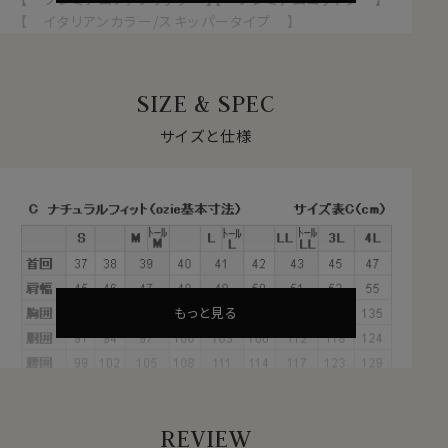
【 イタリアンカラー/スキッパータイプ 】
【 ボタンダウン 】【 クレリック 】
【 第一ボタン無し 】【 ポケット無し 】
【 長袖 】
SIZE & SPEC
●スーピマ綿とは？
サイズと仕様
繊維の長さが通常より長い綿（詳しくは繊維の長さが
28.6mm以上の原綿）を
超長綿
といいます。
超長綿は世界の綿生産量のたった3％しかない希少性の
高いプレミアムコットンです。
その中の1種類がアメリカ南西部が産地の
スーピマ綿
で
す。
もっと見る
●使用生地について＝130番手双糸コンパクトヤーン
REVIEW
さらにこのプレミアムコットンには、高級糸番手＝130番