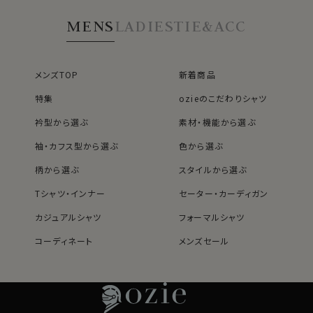
第一ボタンあり
MENS
LADIES
TIE&ACC
メンズTOP
新着商品
特集
ozieのこだわりシャツ
衿型から選ぶ
素材・機能から選ぶ
袖・カフス型から選ぶ
色から選ぶ
柄から選ぶ
スタイルから選ぶ
Tシャツ・インナー
セーター・カーディガン
カジュアルシャツ
フォーマルシャツ
コーディネート
メンズセール
レディースTOP
ネクタイ・アクセサリーTOP
新着商品
新着商品
特集
ネクタイ
素材・機能から選ぶ
ネクタイピン
衿型から選ぶ
ポケットチーフ
袖・カフス型から選ぶ
カフスボタン