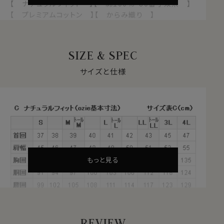
【 ナチュラルフィット 】【 綿100％・80番手双糸 】
【 プレミアムコットン 】【 からみ織り 】
【 イタリアンカラー/第一ボタンあり 】
【 ワイドカラー 】【 長袖 】
SIZE & SPEC
●プレミアムコットン＝超長綿とは？
綿は一般的に繊維が長いほうが上質となります。
サイズと仕様
ふつうの綿より1.5倍～2倍くらい繊維の長い綿（詳しくは
繊維の長さが28.6mm以上の原綿）を
超長綿（プレミア
ムコットン）
といいます。
その超長綿は、世界の綿生産量の3％しかない希少な高
級綿プレミアムコットンです。
通常の綿より
・しなやかで柔らかな風合い
もっと見る
・自然な美しい光沢
・優れた耐久性・吸湿性
といった特徴があります。
REVIEW