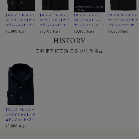
ょう。
ください
WEBミーティングの画面映えも抜群です！
▼ナチュラルフィットとは？
【メンズ・ドレスシャ
【メンズ・ドレスシャ
【メンズ・ワイシャ
【メンズ・ドレスシャ
後ろ身頃にダーツを入れて、ウエスト部分をやや絞ったス
ツ・ワイシャツ】ナチ
ツ・ワイシャツ】ナチ
ツ】スリムストレッ
ツ・ワイシャツ】ナチ
また結婚式の二次会等ノーネクタイで臨むフォーマルや
タイルです。
ュラルフィット・プレ
ュラルフィット・イタ
チ・ノンアイロン・ド
ュラルフィット・オッ
パーティーシーンに特におすすめです。
ミアムコットン・から
リアンカラー・ワイド
ライ・ニット・イタリ
クスフォード・イタリ
適度に絞ったウエストラインは細すぎず、それでいてダボ
8,800
7,700
8,800
5,390
¥
¥
¥
¥
(税込)
(税込)
(税込)
(税込)
み織り・イタリアンカ
カラー・第一ボタン
アンカラー・ワイドカ
アンカラー・ワイドカ
アクセントとして首周りにアスコットタイなどを巻くと、よ
つきのないシルエット。
HISTORY
ラー・ワイドカラー・
あり
ラー・第一ボタンあ
ラー・第一ボタンあ
りいっそうエレガンス度UPです。
着心地を考え、細いだけのシャツとは一線を画したつくり
第一ボタンあり
り・ポケット無し
り・SALE
これまでにご覧になられた商品
になっています。
※43cm（LL）・45cm（3L）・47cm(4L)サイズにおいて
カフス部分はコンバーチブルカフスになっておりますの
は絞りを若干ゆるくしております。 細さを気にせず一般的
で、カフスボタンもご利用いただけます。
なサイズと同じ感覚でお選びください。
S-37～LL-43・3L-45･4L-47cm / トールM-88・L-90・
LL-90cm・全１２サイズにてご用意。(サイズ表C)
スポット商品につき再入荷はございませんのでご了承く
【メンズ・ドレスシャ
ださい。
ツ・ワイシャツ】ナチ
30316
ュラルフィット・プレ
ミアムコットン・から
8,800
¥
(税込)
み織り・イタリアンカ
ラー・ワイドカラー・