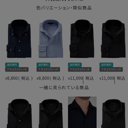
素材名
からみ織り
ごしに透けづらいベージュのインナーをおすすめいたし
色バリエーション・類似商品
イタリアンカラー（ワンピースカラー）
ます。
衿型
ワイドカラー
第一ボタンあり
キーパー
なし
●ワイドタイプのイタリアンカラーシャツ
前立て
裏前立て
衿と前立ての裏部分がオープンカラーのように縫い目が
後身頃
バックダーツ入り
なく、1枚の生地でつながって出来ているため、第一ボタ
ポケット
ポケットあり
ンをはずして衿を開き気味にして着用すると衿から第一
柄
織柄無地
ボタンにかけてきれいなロールが出るようになっていま
ラウンドカット
す。
送料無料
送料無料
送料無料
送料無料
カフス
アジャスタブル
衿がきれいに開くように第2ボタンの位置を少し下げてい
ナチュラルフィット
ナチュラルフィット
ナチュラルフィット
ナチュラルフィット
コンバーチブルカフス
ます。
8,800
税込
8,800
税込
11,000
税込
11,000
税込
衿高
後3.8cm
¥
¥
¥
¥
イタリアンカラーと広角なワイドカラーを掛け合わせたス
S-37～LL-43・3L-45･4L-47cm
タイリッシュなノーネクタイ専用の衿型です。
一緒に見られている商品
サイズC
トールM-88・L-90・LL-90cm
全１２サイズ
スタイル
ナチュラルフィット
ノーネクタイ専用のややカジュアル度の高い商品であり
生産国
中国
ながら、非常にエレガントなシャツです。
ノーネクタイのクールビズスタイルや、在宅・出勤といっ
たテレワークスタイルにうってつけのシャツといえるでし
▼スポット商品につき再入荷はございませんのでご了承