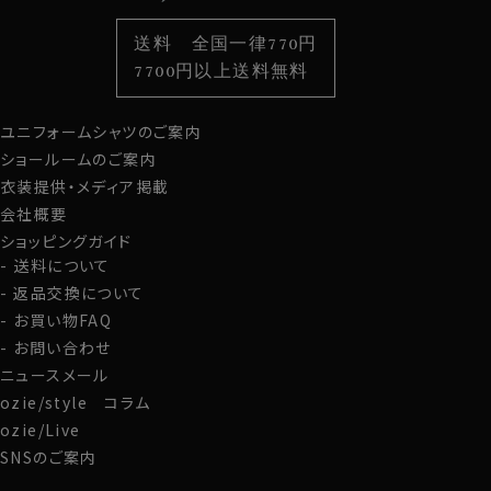
色から選ぶ
ベルト
柄から選ぶ
サスペンダー
送料 全国一律770円
スタイルから選ぶ
財布・名刺入れ
カジュアルシャツ
バッグ
7700円以上送料無料
定番シャツ
帽子
ストール・マフラー
ユニフォームシャツのご案内
グローブ
ショールームのご案内
衣装提供・メディア掲載
会社概要
ショッピングガイド
送料について
返品交換について
お買い物FAQ
お問い合わせ
ニュースメール
ozie/style コラム
ozie/Live
SNSのご案内