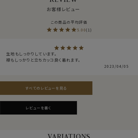
●からみ織りとは？
お客様レビュー
特殊な機械と、熟練の技術者なしには量産することがで
きない、世界的に見て希少性の高いシャツ生地＝それが
からみ織りです。
5.00
1
見た目はシャツ生地でありながら、ニット生地の鹿の子
に近い涼しげな見栄え。
実際メッシュ状に織り込まれた目の粗いからみ織りは、
生地もしっかりしています。

襟もしっかりと立ちカッコ良く着れます。
ニット生地よりいい意味でシャツ生地らしい張りがあって
2023/04/05
シャリ感が強く、汗をかいた際にべたっと肌に張り付きに
くい肌離れのいい素材。
よって清涼感と風通しのいい通気性の良さを併せ持った、
春夏秋と3シーズンで着用するのに最適なシャツ生地で
すべてのレビューを見る
す。
からみ織りを使用したシャツは、素肌で着用してこそ生
レビューを書く
地特性がわかるシャツ。
仕様表
ぜひ素肌で着用してみてください。
綿100％（80番手双糸）
※生地の特性上、若干透け感があります。
素材
プレミアムコットン.
VARIATIONS
インナーを着用される際、透け感が気になる方はシャツ