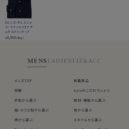
ください
カフス部分はコンバーチブルカフスになっておりますの
▼ナチュラルフィットとは？
で、カフスボタンもご利用いただけます。
後ろ身頃にダーツを入れて、ウエスト部分をやや絞ったス
タイルです。
【メンズ・ドレスシャ
S-37～LL-43・3L-45･4L-47cm / トールM-88・L-90・
適度に絞ったウエストラインは細すぎず、それでいてダボ
ツ・ワイシャツ】ナチ
LL-90cm・全１２サイズにてご用意。(サイズ表C)
ュラルフィット・プレ
つきのないシルエット。
ミアムコットン・から
8,800
着心地を考え、細いだけのシャツとは一線を画したつくり
¥
(税込)
み織り・イタリアンカ
スポット商品につき再入荷はございませんのでご了承く
になっています。
ラー・ボタンダウン・
ださい。
スキッパー・第一ボ
※43cm（LL）・45cm（3L）・47cm(4L)サイズにおいて
タン無し
30316
は絞りを若干ゆるくしております。 細さを気にせず一般的
MENS
LADIES
TIE&ACC
なサイズと同じ感覚でお選びください。
メンズTOP
新着商品
特集
ozieのこだわりシャツ
衿型から選ぶ
素材・機能から選ぶ
袖・カフス型から選ぶ
色から選ぶ
柄から選ぶ
スタイルから選ぶ