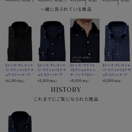
素材名
からみ織り
ごしに透けづらいベージュのインナーをおすすめいたし
イタリアンカラー（ワンピースカラー）
ます。
一緒に見られている商品
衿型
スキッパータイプ
ボタンダウン
キーパー
なし
●スキッパータイプのイタリアンカラーシャツ
前立て
裏前立て
このシャツは衿と前立ての裏部分がオープンカラーのよ
後身頃
バックダーツ入り
うに縫い目がなく、1枚の生地でつながって出来ている、
ポケット
ポケットあり
衿開きのいいノーネクタイ専用シャツ。
柄
織柄無地
衿がきれいに開くように第2ボタンの位置を少し下げてい
ラウンドカット
ます。
カフス
アジャスタブル
【メンズ・ドレスシャ
【メンズ・ドレスシャ
【メンズ・ワイシャ
【メンズ・ドレスシャ
ツ・ワイシャツ】ナチ
ツ・ワイシャツ】ナチ
ツ】スリムストレッ
ツ・ワイシャツ】ナチ
コンバーチブルカフス
さらに一番上にボタンのないスキッパータイプにて生産。
ュラルフィット・プレ
ュラルフィット・プレ
チ・ノンアイロン・ド
ュラルフィット・プレ
衿高
後5.0cm
衿高をやや高くすることにより、より一層衿のロールが大
ミアムコットン・から
ミアムコットン・から
ライ・ニット・イタリ
ミアムコットン・ブロ
6,160
8,800
8,800
8,800
¥
¥
¥
¥
(税込)
(税込)
(税込)
(税込)
み織り・イタリアンカ
み織り・イタリアンカ
アンカラー・ボタン
ード・イタリアンカラ
S-37～LL-43・3L-45･4L-47cm
きく出るよう、また衿元がよりきれいに開くように仕上げ
HISTORY
ラー・ボタンダウン・
ラー・ボタンダウン・
ダウン・第一ボタン
ー・ボタンダウン・第
サイズC
トールM-88・L-90・LL-90cm
ました。
スキッパー・第一ボ
第一ボタンあり
あり
一ボタンあり・ポケ
全１２サイズ
タン無し・SALE
これまでにご覧になられた商品
ット無し
スタイル
ナチュラルフィット
在宅・出勤といったテレワークスタイルにうってつけのシ
生産国
中国
ャツといえるでしょう。
WEBミーティングの画面映えも抜群です！
▼スポット商品につき再入荷はございませんのでご了承