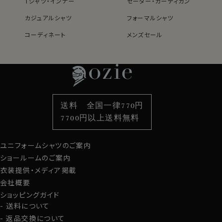
Tシャツ・インナー
セーター・カーディガン
カジュアルシャツ
フォーマルシャツ
コーディネート
メンズセール
レディースTOP
ネクタイ・アクセサリーTOP
新着商品
新着商品
特集
ネクタイ
素材・機能から選ぶ
ネクタイピン
衿型から選ぶ
ポケットチーフ
袖・カフス型から選ぶ
カフスボタン
色から選ぶ
ベルト
柄から選ぶ
サスペンダー
送料 全国一律770円
スタイルから選ぶ
財布・名刺入れ
カジュアルシャツ
バッグ
7700円以上送料無料
定番シャツ
帽子
ストール・マフラー
ユニフォームシャツのご案内
グローブ
ショールームのご案内
衣装提供・メディア掲載
会社概要
ショッピングガイド
送料について
返品交換について