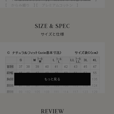
【 からみ織り 】【 プレミアムコットン 】
【 イタリアンカラー/スキッパータイプ 】
【 第一ボタン無し 】【 長袖 】
SIZE & SPEC
●プレミアムコットン＝超長綿とは？
綿は一般的に繊維が長いほうが上質となります。
サイズと仕様
ふつうの綿より1.5倍～2倍くらい繊維の長い綿（詳しくは
繊維の長さが28.6mm以上の原綿）を
超長綿（プレミア
ムコットン）
といいます。
その超長綿は、世界の綿生産量の3％しかない希少な高
級綿プレミアムコットンです。
通常の綿より
・しなやかで柔らかな風合い
もっと見る
・自然な美しい光沢
・優れた耐久性・吸湿性
といった特徴があります。
REVIEW