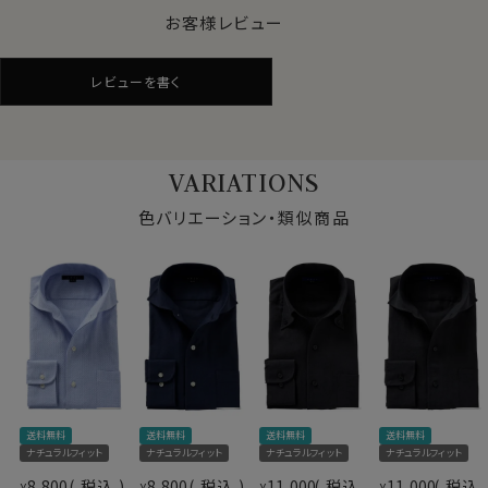
●からみ織りとは？
お客様レビュー
特殊な機械と、熟練の技術者なしには量産することがで
きない、世界的に見て希少性の高いシャツ生地＝それが
レビューを書く
からみ織りです。
見た目はシャツ生地でありながら、ニット生地の鹿の子
に近い涼しげな見栄え。
VARIATIONS
実際メッシュ状に織り込まれた目の粗いからみ織りは、
ニット生地よりいい意味でシャツ生地らしい張りがあって
色バリエーション・類似商品
シャリ感が強く、汗をかいた際にべたっと肌に張り付きに
くい肌離れのいい素材。
よって清涼感と風通しのいい通気性の良さを併せ持った、
春夏秋と3シーズンで着用するのに最適なシャツ生地で
す。
からみ織りを使用したシャツは、素肌で着用してこそ生
地特性がわかるシャツ。
仕様表
ぜひ素肌で着用してみてください。
送料無料
送料無料
送料無料
送料無料
綿100％（80番手双糸）
※生地の特性上、若干透け感があります。
素材
ナチュラルフィット
ナチュラルフィット
ナチュラルフィット
ナチュラルフィット
プレミアムコットン.
インナーを着用される際、透け感が気になる方はシャツ
8,800
税込
8,800
税込
11,000
税込
11,000
税込
¥
¥
¥
¥