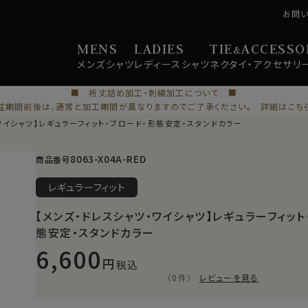
お問
MENS
LADIES
TIE
ACCESSO
&
メンズ
シャツ
レディース
シャツ
ネクタイ・
アクセサリ
■ 裄丈詰め加工・刺繍加工について ■
盆期間前後は、通常と加工期間が異なりますのでご了承ください。 詳細はこち
ワイシャツ】レギュラーフィット・ブロード・形態安定・スタンドカラー
8063-X04A-RED
商品番号
レギュラーフィット
【メンズ・ドレスシャツ・ワイシャツ】レギュラーフィット
態安定・スタンドカラー
6,600
税込
（0件）
レビューを見る