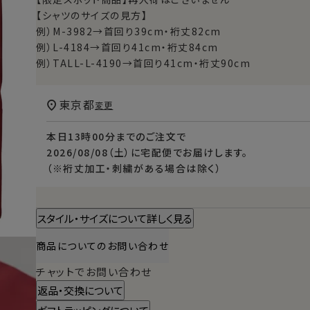
【シャツのサイズの見方】
例）M-3982→首回り39cm・裄丈82cm
例）L-4184→首回り41cm・裄丈84cm
例）TALL-L-4190→首回り41cm・裄丈90cm
東京都
変更
本日
13時00分
までのご注文で
2026/08/08（土）
に
宅配便
でお届けします。
（※裄丈加工・刺繍がある場合は除く）
スタイル・サイズについて詳しく見る
商品についてのお問い合わせ
チャットでお問い合わせ
返品・交換について