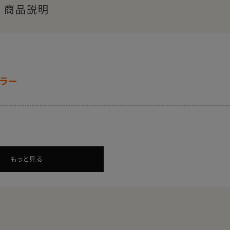
商品説明
ラー
もっと見る
かなか見つからないレアな一品。
す。