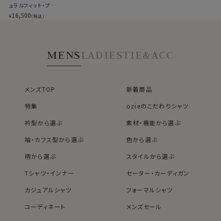
ュラルフィット・プレ
クスが魅せる、こだわりディティールです。
ミアムコットン120
16,500
¥
(税込)
ワンランクアップのドレスシャツスタイルに！
番手双糸・イタリア
製生地・ダブルカフ
ス・レギュラーカラ
ビジネスやフォーマルシーンで堂々と身につけることの
ー・ポケット無し
できる、大人の男の数少ないアクセサリーの一つ＝カフリ
MENS
LADIES
TIE&ACC
ンクス。
ビジネスシーンでの着用の際は、カフリンクスの選び方に
ルールはありません。
メンズTOP
新着商品
スーツの色や気分でお好みのカフリンクスに付け替えて、
コーディネイトをよりお楽しみください。
特集
ozieのこだわりシャツ
衿型から選ぶ
素材・機能から選ぶ
●カフリンクス（カフスボタン）をご希望のお客様には付
袖・カフス型から選ぶ
色から選ぶ
属いたします！
柄から選ぶ
スタイルから選ぶ
カート部分にて組紐カフリンクスの有無をご選択くださ
い。
Tシャツ・インナー
セーター・カーディガン
ご希望の方は、「希望する」
カジュアルシャツ
フォーマルシャツ
ご不要の方は、「不要」
コーディネート
メンズセール
カフスボタンをお持ちでなくてもすぐにご着用いただけま
レディースTOP
ネクタイ・アクセサリーTOP
新着商品
新着商品