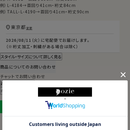
例）L-4184→首回り41cm・裄丈84cm
例）TALL-L-4190→首回り41cm・裄丈90cm
東京都
変更
2026/08/11（火）
に
宅配便
でお届けします。
（※裄丈加工・刺繍がある場合は除く）
スタイル・サイズについて詳しく見る
商品についてのお問い合わせ
チャットでお問い合わせ
返品・交換について
ギフトラッピングについて
LINEに保存する