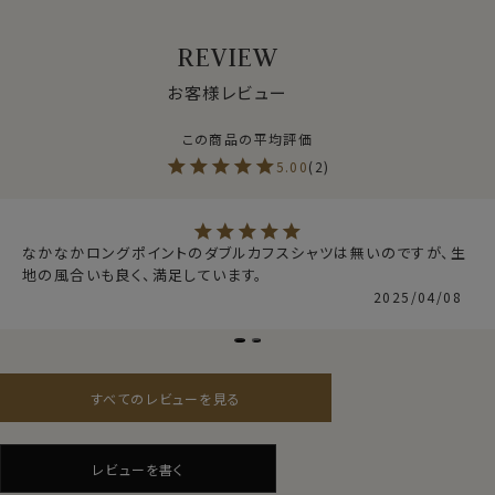
いる生地メーカーです。）の傘下に入り、現在トーマスメイ
ソンの生地はイタリアで生産されています。
REVIEW
アルビニ社が持つ最新技術とトーマスメイソンが持つ伝
統的な技術やハイクオリティーを融合させた幅広い品揃
お客様レビュー
えが特徴で、現在においても高品質な生地を作る生地メ
ーカーの地位と支持を得て、世界中の高級シャツメーカ
ーへ販売しています。
5.00
2
トーマスメイソンの生産背景を知り、“伝統と革新”をキ
ーワードにシャツを生産しているozie│オジエでぜひト
ーマスメイソンの高品質な生地を使用してシャツを生産
したいと思い、今回採用しました。
なかなかロングポイントのダブルカフスシャツは無いのですが、生
地の風合いも良く、満足しています。
2025/04/08
●このシャツに使用している生地について
ozie│オジエではおなじみのプレミアムコットン＝スー
ピマ綿の120番手双糸を使ってトーマスメイソン社が生
産したワイシャツの定番生地＝ブロード。
すべてのレビューを見る
ビジネスシーンでは当然のこと、正式なフォーマルシーン
での着用にふさわしいブロード生地をあえてチョイスしま
レビューを書く
した。
仕様表