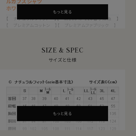
ルカフスシャツ
ホワイト 白
もっと見る
【 ナチュラルフィット 】【 綿100％・120番手双糸 】
【 プレミアムコットン 】【 プレミアムファブリック 】
【 イタリア製生地 】【 レギュラーカラー 】
【 ポケット無し 】【 長袖 】
【 定番 】
SIZE & SPEC
●トーマスメイソン（THOMAS MAISON)社とは？
サイズと仕様
トーマスメイソン（THOMAS MAISON)社製のインポート
生地を使用しています。
トーマスメイソン社（THOMAS MAISON）社は1796年
英国・ランカシャーに設立された英国王室御用達の伝統
的な生地メーカーで、最高品質のシャツ生地を作るメー
カーとして名を馳せています。
もっと見る
もともとイギリスの生地メーカーですが、1991年にトー
マスメイソンの歴史と膨大で貴重なアーカイブに陶酔し
たイタリアのアルビニ社（ALBINI。ozieでもよく使用して