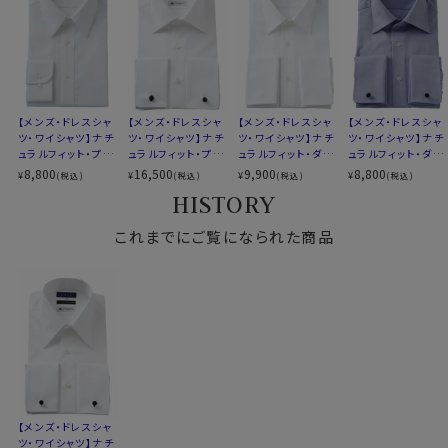
●ディテール
▼【定番商品】欠品サイズは再入荷の予定があります
ボタンはインポートの高級素材に合わせて、光沢あふれ
▼ナチュラルフィットとは？
る高瀬貝の貝ボタンを採用。
後ろ身頃にダーツを入れて、ウエスト部分をやや絞ったス
またポケットに関しては正式なフォーマルシーンでの着
タイルです。
用も意識して、
欧米ではドレスシャツの標準であるポケッ
適度に絞ったウエストラインは細すぎず、それでいてダボ
トなしにて生産しております。
【メンズ・ドレスシャ
【メンズ・ドレスシャ
【メンズ・ドレスシャ
【メンズ・ドレスシャ
つきのないシルエット。
（正式なフォーマルシーンで着用するドレスシャツはポケ
ツ・ワイシャツ】ナチ
ツ・ワイシャツ】ナチ
ツ・ワイシャツ】ナチ
ツ・ワイシャツ】ナチ
着心地を考え、細いだけのシャツとは一線を画したつくり
ュラルフィット・プレ
ット無しがルールです。）
ュラルフィット・プレ
ュラルフィット・ダブ
ュラルフィット・ダブ
ミアムコットン120
ミアムコットン120
ルカフス・プレミアム
ルカフス・プレミアム
8,800
16,500
9,900
8,800
になっています。
¥
¥
¥
¥
(税込)
(税込)
(税込)
(税込)
番手双糸・オックス
番手双糸・イタリア
コットン120番手双
コットン・オックスフ
※43・45・47cmサイズにおいては絞りを若干ゆるくして
HISTORY
フォード・イージー
製生地・ダブルカフ
糸・オックスフォー
ォード・形態安定・ワ
おります。
ケア・レギュラーカラ
ス・ワイドカラー・ポ
ド・イージーケア・レ
イドカラー
●レギュラーカラー
ー・ポケット無し
これまでにご覧になられた商品
ケット無し
ギュラーカラー・ポ
細さを気にせず一般的な43・45・47cmサイズと同じ感
ビジネスシーンはもちろんのこと、フォーマルシーンにも
ケット無し
覚でお選びいただいて問題ありません
使える便利な衿型です。
通常のネクタイのみならず、幅の狭いナロータイとの相性
も抜群です。
●ダブルカフスシャツ
袖口を折り返してカフリンクス（カフスボタン）で留める
カフス型＝ダブルカフス。
【メンズ・ドレスシャ
ジャケットの袖口から覗く立体感のあるカフスとカフリン
ツ・ワイシャツ】ナチ