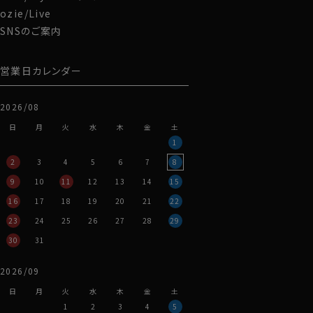
着心地は良くなりますが、小じわを伸ばすのに、通常の綿
ozie/Live
100％より時間がかかります。
SNSのご案内
高番手生地の特性としてご容赦くださいませ。
クリーニング店に出される場合は、高級生地を使用して
いるので、注意して取り扱っていただくよう一言お口添え
営業日カレンダー
くださいませ。
2026/08
S-37～LL-43・3L-45･4L-47cm / トールM-88・L-90・
日
月
火
水
木
金
土
LL-90cm・全１２サイズにてご用意。(サイズ表C)
1
2
3
4
5
6
7
8
▲欠品サイズは再入荷の予定があります。
9
10
11
12
13
14
15
入荷日未定。
16
17
18
19
20
21
22
00131
23
24
25
26
27
28
29
30
31
2026/09
日
月
火
水
木
金
土
1
2
3
4
5