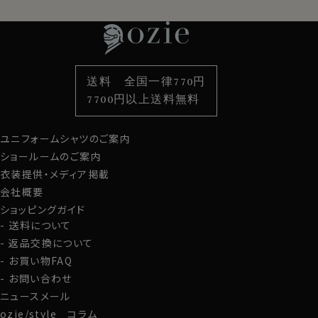
す。
特集
ネクタイ
素材・機能から選ぶ
ネクタイピン
衿型から選ぶ
ポケットチーフ
袖・カフス型から選ぶ
カフスボタン
プレミアムコットン＝スーピマ綿120番手双糸+トーマス
色から選ぶ
ベルト
柄から選ぶ
サスペンダー
メイソン（THOMAS MAISON）社製の高級生地を使用し
送料 全国一律770円
た、ポケット無しのレギュラーカラー ダブルカフスシャ
スタイルから選ぶ
財布・名刺入れ
カジュアルシャツ
バッグ
ツ。
7700円以上送料無料
定番シャツ
帽子
ストール・マフラー
大事な商談で身を引き締めたいとき、記念日に身につけ
る1枚として、正式なフォーマルシーンで着用するシャツ
ユニフォームシャツのご案内
グローブ
として、ご自身で着用の場合はもちろんのこと、プレゼント
ショールームのご案内
としても喜ばれることうけあいです！
衣装提供・メディア掲載
会社概要
＜お手入れについて＞
ショッピングガイド
超細番手の繊細で上質な生地を使用しているため、でき
送料について
る限り40度程度のぬるま湯でできるだけ手洗いでのお
返品交換について
洗濯をおすすめいたします。
お買い物FAQ
洗濯機内での摩擦を避けることにより、素材が長持ちい
お問い合わせ
たします。
ニュースメール
アイロンがけに関してですが、糸が細くなればなるほど
ozie/style コラム