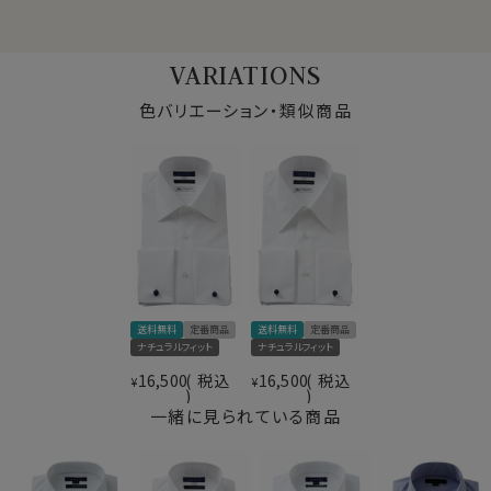
綿100％（120番手双糸）
イタリアで生産される手法を日本でそっくり真似ても同じ
プレミアムコットン＝スーピマ綿
風合いを出すことはできないといわれているほど、イタリ
素材
VARIATIONS
イタリアンファブリック＝トーマスメイソン
ア国内で生産される生地はソフト感・滑らかさ・肌触りに
（THOMAS MAISON)社製生地
秀でています。
色バリエーション・類似商品
素材名
ブロード
衿型
レギュラーカラー
キーパー
取り外し式
●スーピマ綿とは？
前立て
裏前立て
繊維の長さが通常より長い綿（詳しくは繊維の長さが
後身頃
バックダーツ入り
28.6mm以上の原綿）を
超長綿
といいます。
ポケット
ポケットなし
超長綿は世界の綿生産量のたった3％しかない希少性の
柄
無地
高いプレミアムコットンです。
カフス
ダブルカフス
その中の1種類がアメリカ南西部が産地の
スーピマ綿
で
ボタン
貝ボタン(高瀬貝)
す。
送料無料
定番商品
送料無料
定番商品
衿高
前3.2cm 後4.3cm
ナチュラルフィット
ナチュラルフィット
S-37～LL-43・3L-45･4L-47cm
16,500
税込
16,500
税込
¥
¥
サイズC
トールM-88・L-90・LL-90cm
全１２サイズ
一緒に見られている商品
スタイル
ナチュラルフィット
生産国
中国