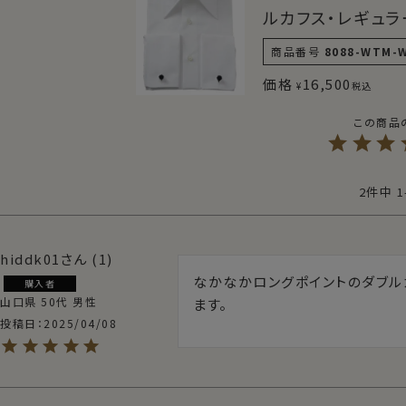
ルカフス・レギュラ
商品番号
8088-WTM-
価格
16,500
¥
税込
2
件中
1
hiddk01
1
なかなかロングポイントのダブル
購入者
山口県
50代
男性
ます。
投稿日
2025/04/08