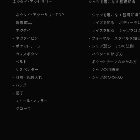
ネクタイ・アクセサリー
シャツを着こなす基礎知識
ネクタイ・アクセサリーTOP
シャツを着こなす基礎知識
新着商品
サイズを知る ボディーを
ネクタイ
サイズを知る シャツをは
ネクタイピン
フォーマル スタイルを知
ポケットチーフ
シャツ選び 3つの法則
カフスボタン
ネクタイの結び方
ベルト
ポケットチーフのたたみ方
サスペンダー
シャツの用語集
財布・名刺入れ
シャツ選びのFAQ
バッグ
帽子
ストール・マフラー
グローブ