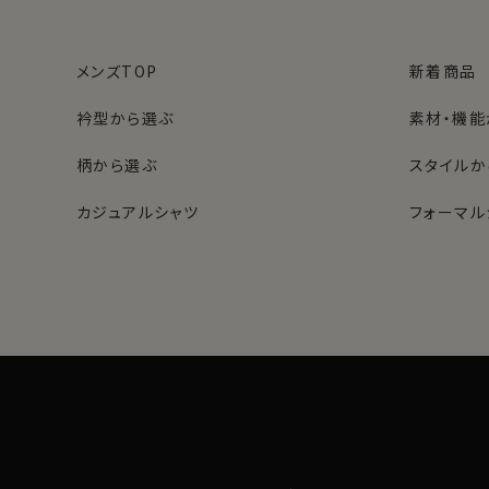
メンズTOP
新着商品
衿型から選ぶ
素材・機能
柄から選ぶ
スタイルか
カジュアルシャツ
フォーマル
レディースTOP
ネクタイ・アクセサリーTOP
新着商品
新着商品
衿型から選ぶ
ポケットチーフ
袖・カフス
カフスボタ
スタイルから選ぶ
財布・名刺入れ
カジュアル
バッグ
グローブ