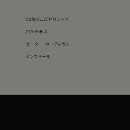
ozieのこだわりシャツ
色から選ぶ
セーター・カーディガン
メンズセール
素材・機能から選ぶ
ネクタイピン
柄から選ぶ
サスペンダー
ストール・マフラー