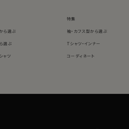
特集
から選ぶ
袖・カフス型から選ぶ
ら選ぶ
Tシャツ・インナー
シャツ
コーディネート
特集
ネクタイ
型から選ぶ
ン
色から選ぶ
ベルト
シャツ
定番シャツ
帽子