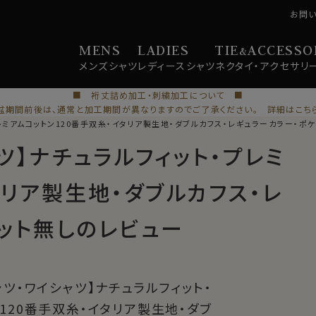
お問
MENS
LADIES
TIE
ACCESSO
&
メンズ
シャツ
レディース
シャツ
ネクタイ・
アクセサリ
■ 裄丈詰め加工・刺繍加工について ■
盆期間前後は、通常と加工期間が異なりますのでご了承ください。 詳細はこち
レミアムコットン120番手双糸・イタリア製生地・ダブルカフス・レギュラーカラー・ポ
ツ】ナチュラルフィット・プレミ
タリア製生地・ダブルカフス・レ
ット無しのレビュー
ャツ・ワイシャツ】ナチュラルフィット・
120番手双糸・イタリア製生地・ダブ