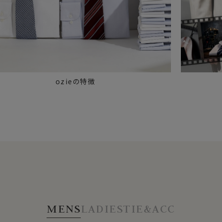
ozieの特徴
MENS
LADIES
TIE&ACC