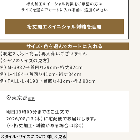
裄丈加工＆イニシャル刺繍をご希望の方は
サイズを選んでカートに入れる前に追加ください
裄丈加工＆イニシャル刺繍を追加
サイズ・色を選んでカートに入れる
【限定スポット商品】再入荷はございません
【シャツのサイズの見方】
例）M-3982→首回り39cm・裄丈82cm
例）L-4184→首回り41cm・裄丈84cm
例）TALL-L-4190→首回り41cm・裄丈90cm
東京都
変更
明日
13時00分
までのご注文で
2026/08/13（木）
に
宅配便
でお届けします。
（※裄丈加工・刺繍がある場合は除く）
スタイル・サイズについて詳しく見る