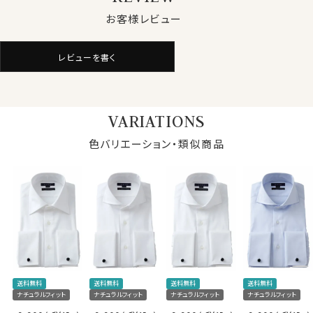
●ロイヤルオックスフォード
お客様レビュー
シャツ生地として人気のオックスフォード生地。
ロイヤルオックスは、オックスフォードの中でもやや薄手
レビューを書く
でシルクのような滑らかな肌ざわり。
さらに光沢感が一番あり、フォーマル感や高級感を演出
できます
VARIATIONS
上質なオックスフォード生地です。
色バリエーション・類似商品
●イージーケア加工付き
綿100％かつ120番手双糸の高番手(細い糸)を使用して
いる素材の特性上、洗濯後にしわが残るのは致し方あり
ません。
しかしながら、この生地には綿特有のソフト感や素材感
をいかした上でイージーケア加工を施してあるのでアイ
ロンがけが非常に楽！
仕様表
アイロンが滑るようにかかり、シワを伸ばしやすくなりま
送料無料
送料無料
送料無料
送料無料
綿100％（120番手双糸）
す。
ナチュラルフィット
ナチュラルフィット
ナチュラルフィット
ナチュラルフィット
素材
プレミアムコットン＝GIZA
アイロンがけが楽になるイージーケア加工を施した120