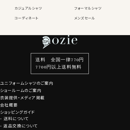
カジュアルシャツ
フォーマルシャツ
●カフリンクス（カフスボタン）をご希望のお客様には付
コーディネート
メンズセール
レディースTOP
ネクタイ・アクセサリーTOP
新着商品
新着商品
属いたします！
カート部分にて組紐カフリンクスの有無をご選択くださ
特集
ネクタイ
素材・機能から選ぶ
ネクタイピン
い。
ご希望の方は、「希望する」
衿型から選ぶ
ポケットチーフ
袖・カフス型から選ぶ
カフスボタン
ご不要の方は、「不要」
色から選ぶ
ベルト
柄から選ぶ
サスペンダー
送料 全国一律770円
カフスボタンをお持ちでなくてもすぐにご着用いただけま
スタイルから選ぶ
財布・名刺入れ
カジュアルシャツ
バッグ
7700円以上送料無料
す。
定番シャツ
帽子
ストール・マフラー
ユニフォームシャツのご案内
グローブ
S-37～LL-43・3L-45･4L-47cm / トールM-88・L-90・
ショールームのご案内
LL-90cm・全１２サイズにてご用意。(サイズ表C)
衣装提供・メディア掲載
会社概要
スポット商品につき再入荷はございませんのでご了承く
ショッピングガイド
ださい。
送料について
21013
返品交換について