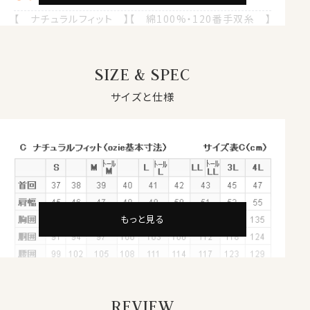
【 ナチュラルフィット 】【 綿100%・120番手双糸 】
【 プレミアムコットン 】【 プレミアムファブリック 】
【 オックスフォード 】【 イージーケア 】
【 ホリゾンタルカラー/カッタウェイ 】
SIZE & SPEC
【 ダブルカフス 】【 ポケット無し 】
【 長袖 】
サイズと仕様
●GIZA綿とは？
繊維の長さが通常より長い綿（繊維の長さが28.6mm以
上の原綿）を
超長綿
といいます。
超長綿は、世界の綿生産量のたった3％しかない希少性
の高いプレミアムコットンです。
その中の1種類がエジプトが産地の
GIZA（ギザ）綿
です。
もっと見る
シルクに限りなく近い特性をもち、世界的に評価の高い
高級綿＝エジプト綿。
そのエジプト綿の中でもナイル川流域のごく一部でしか
取れない希少性の高いエジプト綿がGIZA綿です。
REVIEW