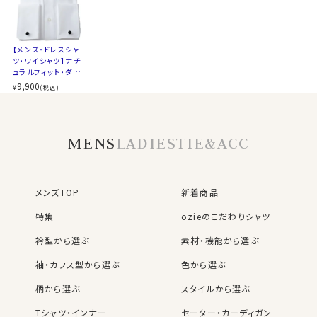
後ろ身頃にダーツを入れて、ウエスト部分をやや絞ったス
アンタイド（ノーネクタイ）で着用するとややオープンカラ
タイルです。
ー気味に開く絶妙なラインがとても小粋！
適度に絞ったウエストラインは細すぎず、それでいてダボ
タイドアップはもちろんですが、ビジネスシーンをアンタイ
【メンズ・ドレスシャ
つきのないシルエット。
ツ・ワイシャツ】ナチ
ド（ノーネクタイ）で、そして上品カジュアルシャツとして
着心地を考え、細いだけのシャツとは一線を画したつくり
ュラルフィット・ダブ
着用するのに非常におすすめの衿型です。
になっています。
ルカフス・プレミアム
9,900
¥
(税込)
コットン・120番手
※43cm（LL）・45cm（3L）・47cm(4L)サイズにおいて
双糸・オックスフォー
●ダブルカフスシャツ
は絞りを若干ゆるくしております。 細さを気にせず一般的
ド・イージーケア・ホ
袖口を折り返してカフリンクス（カフスボタン）で留める
リゾンタルカラー・カ
なサイズと同じ感覚でお選びください。
MENS
LADIES
TIE&ACC
ッタウェイ・ポケット
カフス型＝ダブルカフス。
無し
ジャケットの袖口から覗く立体感のあるカフスとカフリン
クスが魅せる、こだわりディティールです。
ワンランクアップのドレスシャツスタイルに！
メンズTOP
新着商品
特集
ozieのこだわりシャツ
ビジネスやフォーマルシーンで堂々と身につけることの
できる、大人の男の数少ないアクセサリーの一つ＝カフリ
衿型から選ぶ
素材・機能から選ぶ
ンクス。
袖・カフス型から選ぶ
色から選ぶ
ビジネスシーンでの着用の際は、カフリンクスの選び方に
ルールはありません。
柄から選ぶ
スタイルから選ぶ
スーツの色や気分でお好みのカフリンクスに付け替えて、
コーディネイトをよりお楽しみください。
Tシャツ・インナー
セーター・カーディガン