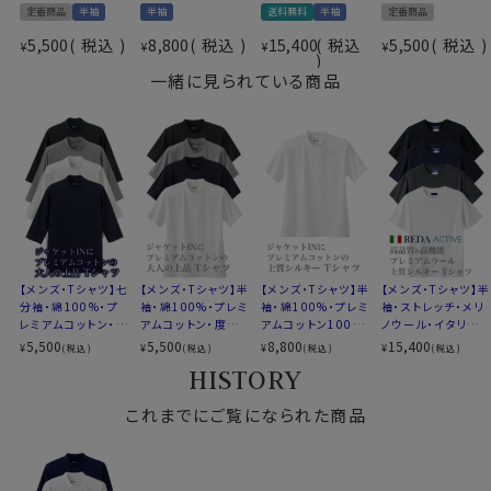
定番商品
半袖
半袖
送料無料
半袖
定番商品
5,500
税込
8,800
税込
15,400
税込
5,500
税込
¥
¥
¥
¥
一緒に見られている商品
●衿に技あり！後衿高め
首周りの真ん中から後ろにかけて、通常のTシャツよりリ
ブを高めに設定。
ジャケットに合わせた際、ジャケットの首周りが汗などで
汚れないよう工夫しました。
といっても見た目には違和感ないように生産してありま
すので、当然のことながらTシャツ1枚でも着用できます。
またリブ部分を太目にしてあるので、寄れにくいところも
おすすめポイントです。
リブがしっかりあることにより、首
【メンズ・Tシャツ】七
【メンズ・Tシャツ】半
【メンズ・Tシャツ】半
【メンズ・Tシャツ】半
分袖・綿100%・プ
袖・綿100%・プレミ
袖・綿100%・プレミ
袖・ストレッチ・メリ
周りの印象が寂しくならず、まさにスーツやジャケットに
レミアムコットン・度
アムコットン・度詰
アムコットン100番
ノウール・イタリア製
ぴったりな1枚です。
詰め天竺ニット・丸
め天竺ニット・丸首・
手双糸・ニット・丸
生地・イージーケ
5,500
5,500
8,800
15,400
¥
¥
¥
¥
(税込)
(税込)
(税込)
(税込)
首・クルーネック
クルーネック
首・クルーネック
ア・丸首・クルーネッ
HISTORY
ク
これまでにご覧になられた商品