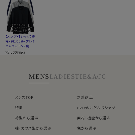
【メンズ・Tシャツ】長
袖・綿100%・プレミ
アムコットン・度詰
め天竺ニット・丸首・
5,500
¥
(税込)
クルーネック
MENS
LADIES
TIE&ACC
●こだわりの生地！肌に直接ふれるからこその素材選び
プレミアムコットン(超長綿スーピマ綿)＆40番手双糸＆
度詰め天竺
メンズTOP
新着商品
プレミアムコットンのスーピマ綿を使った生地は、光沢が
あってソフト、かつ肌触りがいいのが特徴。
特集
ozieのこだわりシャツ
ヘビーウェイトと言われる超厚手のTシャツ生地ではあ
りませんが、しっかり目を詰めて編みこんでいる度詰めの
衿型から選ぶ
素材・機能から選ぶ
ため、コシがあってしっかりした適度な厚み、そして無地
袖・カフス型から選ぶ
色から選ぶ
であっても透け感の少ない生地です。