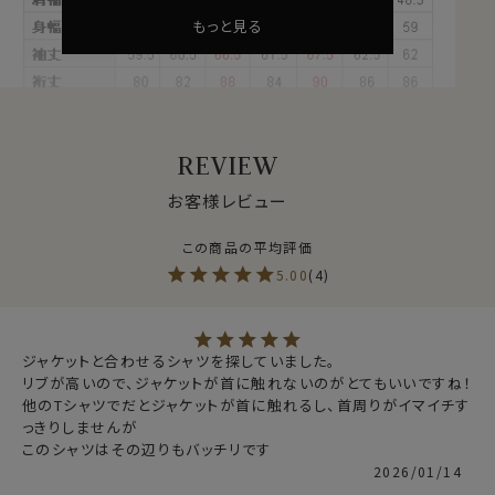
もっと見る
REVIEW
お客様レビュー
●スーツやジャケットにあわせるTシャツとして最適！
5.00
4
昨今業種によってはビジネスのオフィスウェアのカジュア
ル化が進み、スーツやジャケットの下にワイシャツに代わ
りTシャツを着用する方が増えてきています。
ただ普通のTシャツではカジュアルすぎて、またよれっと
ジャケットと合わせるシャツを探していました。

した薄いTシャツではだらしなく見えてしまいます。
リブが高いので、ジャケットが首に触れないのがとてもいいですね！

他のTシャツでだとジャケットが首に触れるし、首周りがイマイチす
そこでワイシャツ＝ドレスシャツ屋が作ったのがこのTシ
っきりしませんが

ャツ！
このシャツはその辺りもバッチリです
※リブ部分について
ozieオリジナルの適度な肉厚の40番手度詰め天竺を使
2026/01/14
Tシャツのリブは洗濯を繰り返すと徐々に縮みます。