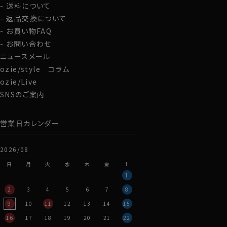
送料について
返品交換について
お買い物FAQ
お問い合わせ
●度詰め天竺とは？
ニュースメール
一般的なTシャツ生地より、しっかり目を詰めて編み込ん
ozie/style コラム
だものを「度詰め」といいます。
ozie/Live
そのため肉厚でしっかりした生地に仕上がります。
SNSのご案内
天竺とは、Tシャツなどのニット生地の編み方の名前で
す。
天竺の柔らかい風合いを残しつつ、型崩れしにくいのこ
営業日カレンダー
と、また、通常のニットより生地のツヤや自然な光沢感が
出ることが大きな特徴です。
2026/08
日
月
火
水
木
金
土
袖は、リブ仕様となっており、もたつきを感じさせない仕
1
上がりに。
ジャケットの下などに着用する際も、収まりがよく、すっき
2
3
4
5
6
7
8
りと着こなして頂けます。
9
10
11
12
13
14
15
16
17
18
19
20
21
22