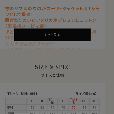
ャツとして最適！
襟のリブ高めなのがスーツ・ジャケット用Tシャ
肌ざわりのいいアメリカ産プレミアムコットン
ツとして最適！
（超長綿スーピマ綿）
肌ざわりのいいアメリカ産プレミアムコットン
ほどよい厚みの度詰め天竺を使用した上質
（超長綿スーピマ綿）
ほどよい厚みの度詰め天竺を使用した上質綿
綿100％
もっと見る
100％
大人の逸品長袖Tシャツ！
大人の逸品長袖Tシャツ！
ビジネスカジュアルのNEWスタイル！
ホワイト 白/ネイビーブルー 紺青/ブラッ
ク 黒/グレー
SIZE & SPEC
【 度詰め天竺ニット 】【 綿100％・40番手 】
サイズと仕様
【 プレミアムコットン 】【 丸首/クルーネック 】
【 長袖 】