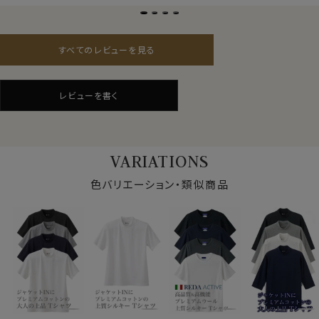
ったしっとりとした肌触りと光沢感のあるこのTシャツ
ですので縮んだ後もリブの高さを維持するために、新品
は、スーツ・ジャケットにあわせるのに最適な上品長袖T
時はリブを高めに設定しております。
シャツです。
仕様表
その為、立体的な首周りのTシャツを平面で畳んだ状態
すべてのレビューを見る
でお届けした際、首周りに若干ヨレがあります。
綿100％（40番手双糸）
素材
最初のご試着時はヨレが取れませんが、数回着用・洗濯
プレミアムコットン＝スーピマ綿
することでリブの目が詰まり、高さが落ち着いてきて写真
素材名
ニット（度詰め天竺）
レビューを書く
のように解消されます。
丸首 クルーネック
衿型
ジャケットの襟が汚れないように継続的に高さを維持す
（衿後部のリブ部分やや高め）
るには、新品時でかなり高めに設定しないといけない商
ポケット
なし
品の特性上として、ご理解いただければ幸いです。
柄
無地
VARIATIONS
袖
長袖
色バリエーション・類似商品
S・M・L・LL・3L
サイズ
トールM・L・全7サイズ
生産国
中国
ビジカジ・ビジネス・ワイシャツ・Yシャツ・ドレスシャツ