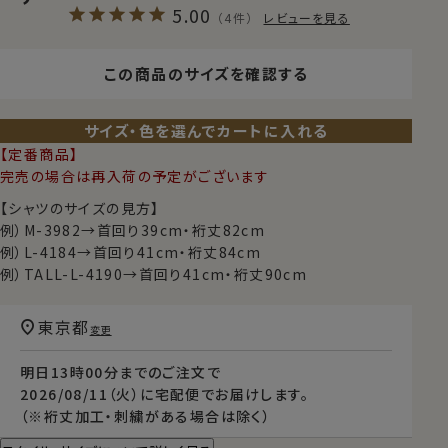
5.00
（4件）
レビューを見る
この商品のサイズを確認する
サイズ・色を選んでカートに入れる
【定番商品】
完売の場合は再入荷の予定がございます
【シャツのサイズの見方】
例）M-3982→首回り39cm・裄丈82cm
例）L-4184→首回り41cm・裄丈84cm
例）TALL-L-4190→首回り41cm・裄丈90cm
東京都
変更
明日
13時00分
までのご注文で
2026/08/11（火）
に
宅配便
でお届けします。
（※裄丈加工・刺繍がある場合は除く）