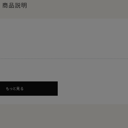
商品説明
もっと見る
維の長さが28.6mm以上の原綿）を
超長綿（プレミアムコットン）
プレミアムコットンです。