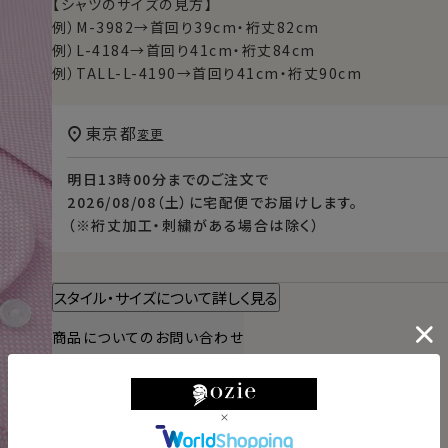
【シャツのサイズの見方】
例）M-3982→首回り39cm・裄丈82cm
例）L-4184→首回り41cm・裄丈84cm
例）TALL-L-4190→首回り41cm・裄丈90cm
東京都
変更
明日
13時00分
までのご注文で
2026/08/08（土）
に
宅配便
でお届けします。
（※裄丈加工・刺繍がある場合は除く）
スタイル・サイズについて詳しく見る
商品についてのお問い合わせ
チャットでお問い合わせ
返品・交換について
ギフトラッピングについて