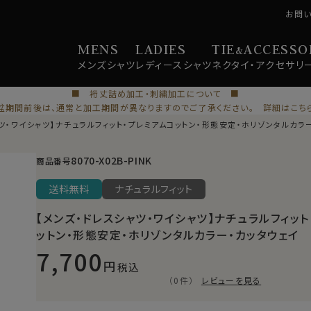
お問
MENS
LADIES
TIE
ACCESSO
&
メンズ
シャツ
レディース
シャツ
ネクタイ・
アクセサリ
■ 裄丈詰め加工・刺繍加工について ■
盆期間前後は、通常と加工期間が異なりますのでご了承ください。 詳細はこち
ツ・ワイシャツ】ナチュラルフィット・プレミアムコットン・形態安定・ホリゾンタルカラ
8070-X02B-PINK
商品番号
送料無料
ナチュラルフィット
【メンズ・ドレスシャツ・ワイシャツ】ナチュラルフィット
ットン・形態安定・ホリゾンタルカラー・カッタウェイ
7,700
税込
（0件）
レビューを見る