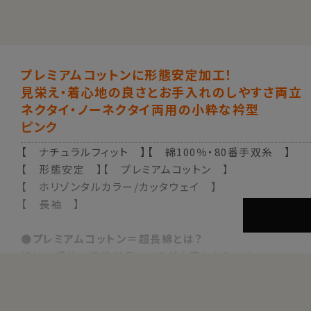
プレミアムコットンに形態安定加工！
見栄え・着心地の良さとお手入れのしやすさ両立
ネクタイ・ノーネクタイ両用の小粋な衿型
ピンク
【 ナチュラルフィット 】【 綿100％・80番手双糸 】
【 形態安定 】【 プレミアムコットン 】
【 ホリゾンタルカラー/カッタウェイ 】
【 長袖 】
●プレミアムコットン＝超長綿とは？
綿は一般的に繊維が長いほうが上質となります。
ふつうの綿より1.5倍～2倍くらい繊維の長い綿（詳しくは繊
す。
その超長綿は、世界の綿生産量の3％しかない希少な高級綿