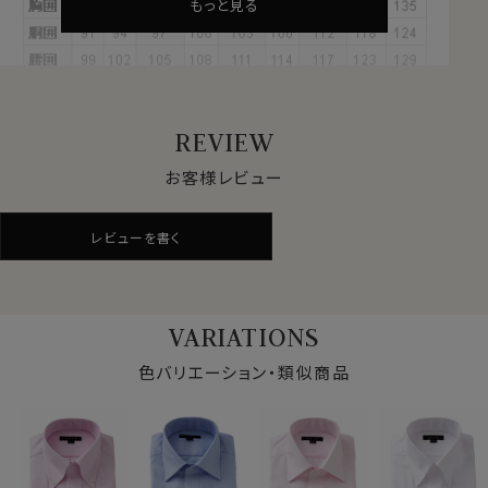
もっと見る
・しなやかで柔らかな風合い
・自然な美しい光沢
・優れた耐久性・吸湿性
といった特徴があります。
REVIEW
お客様レビュー
●形態安定加工
素材感・風合い・見栄えの良いことが特徴である綿
レビューを書く
100％ですが、天然素材であるが故にしわができやすい
素材。
そこで
プレミアムコットン使用の綿100％に特殊な形態
安定加工を施すことにより、ポリエステル混の形態安定シ
VARIATIONS
ャツに近い防しわ性があります。
しかし特殊な形態安定加工を施すと、生地にややハリが
色バリエーション・類似商品
出てソフト感が失われがちになります。
そこでこの生地には綿特有のソフト感や素材感をいかし
た上で防しわ機能を高めるべく、液体アンモニア処理を
したうえで形態安定加工を施しました。
結果、光沢感・ソフト感にあふれ着心地のいい、さらに洗