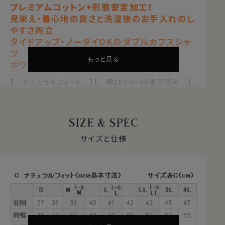
プレミアムコットン+形態安定加工！
見栄え・着心地の良さと洗濯後のお手入れのし
やすさ両立
タイドアップ・ノータイOKのダブルカフスシャ
ツ
もっと見る
ホワイト 白
【 ナチュラルフィット 】【 綿100％・80番手双糸 】
【 プレミアムコットン 】【 形態安定 】
【 ホリゾンタルカラー/カッタウェイ 】
【 ダブルカフス 】【 長袖 】
SIZE & SPEC
●プレミアムコットン＝超長綿とは？
サイズと仕様
綿は一般的に繊維が長いほうが上質となります。
ふつうの綿より1.5倍～2倍くらい繊維の長い綿（詳しくは
繊維の長さが28.6mm以上の原綿）を
超長綿（プレミア
ムコットン）
といいます。
その超長綿は、世界の綿生産量の3％しかない希少な高
級綿プレミアムコットンです。
通常の綿より