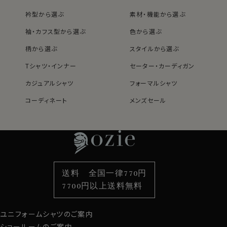
カート部分にて組紐カフリンクスの有無をご選択くださ
衿型から選ぶ
素材・機能から選ぶ
い。
袖・カフス型から選ぶ
色から選ぶ
ご希望の方は、「希望する」
ご不要の方は、「不要」
柄から選ぶ
スタイルから選ぶ
カフスボタンをお持ちでなくてもすぐにご着用いただけま
Tシャツ・インナー
セーター・カーディガン
す。
カジュアルシャツ
フォーマルシャツ
コーディネート
メンズセール
レディースTOP
ネクタイ・アクセサリーTOP
新着商品
新着商品
S-37～LL-43・3L-45･4L-47cm / トールM-88・L-90・
LL-90cm・全１２サイズにてご用意。(サイズ表C)
特集
ネクタイ
素材・機能から選ぶ
ネクタイピン
スポット商品につき再入荷はございませんのでご了承く
衿型から選ぶ
ポケットチーフ
袖・カフス型から選ぶ
カフスボタン
ださい。
色から選ぶ
ベルト
柄から選ぶ
サスペンダー
20922
送料 全国一律770円
スタイルから選ぶ
財布・名刺入れ
カジュアルシャツ
バッグ
7700円以上送料無料
定番シャツ
帽子
ストール・マフラー
ユニフォームシャツのご案内
グローブ
ショールームのご案内