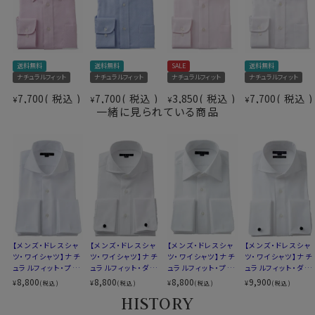
濯後のお手入れが楽といった、相反する事象を併せ持っ
た、ozieの別注生地ならではの上質シャツに仕上がりま
した。
仕様表
送料無料
送料無料
SALE
送料無料
綿100％（80番手双糸）
ナチュラルフィット
ナチュラルフィット
ナチュラルフィット
ナチュラルフィット
素材
プレミアムコットン.
●ホリゾンタルカラー+ダブルカフス！
7,700
税込
7,700
税込
3,850
税込
7,700
税込
¥
¥
¥
¥
形態安定
衿の開き角度が大きい、通常のワイドカラーとは一線を
一緒に見られている商品
素材名
バスケット
画した衿型＝それがホリゾンタルカラーシャツ。
衿型
ホリゾンタルカラー(カッタウェイ)
キーパー
取り外し式
アンタイド（ノーネクタイ）で着用するとややオープンカラ
前立て
裏前立て
ー気味に開く絶妙なラインがとても小粋！
後身頃
バックダーツ入り
タイドアップはもちろんですが、ビジネスシーンをアンタイ
ポケット
ポケットあり
ド（ノーネクタイ）で、そして上品カジュアルシャツとして
柄
織柄無地
着用するのに非常におすすめの衿型です。
カフス
ダブルカフス
衿高
前3.0cm 後4.3cm
このホリゾンタルカラーはほとんどがシングルカフスで
【メンズ・ドレスシャ
【メンズ・ドレスシャ
【メンズ・ドレスシャ
【メンズ・ドレスシャ
S-37～LL-43・3L-45･4L-47cm
ツ・ワイシャツ】ナチ
す。
ツ・ワイシャツ】ナチ
ツ・ワイシャツ】ナチ
ツ・ワイシャツ】ナチ
ュラルフィット・プレ
ュラルフィット・ダブ
ュラルフィット・プレ
ュラルフィット・ダブ
サイズC
トールM-88・L-90・LL-90cm
そこで
ozieではネクタイとの相性がいいホリゾンタルカ
ミアムコットン・ダブ
ルカフス・プレミアム
ミアムコットン・ダブ
ルカフス・プレミアム
8,800
8,800
8,800
9,900
¥
¥
¥
¥
(税込)
(税込)
(税込)
(税込)
全１２サイズ
ラーをダブルカフス仕様にして生産。
ルカフス・形態安定・
コットン・オックスフ
ルカフス・形態安定・
コットン・120番手
HISTORY
スタイル
ナチュラルフィット
ホリゾンタルカラ
ォード・形態安定・ホ
ワイドカラー
双糸・オックスフォー
ネクタイをしてもよし、ノーネクタイでもよしの市場に皆
ー・カッタウェイ・ポ
リゾンタルカラー・カ
ド・イージーケア・ホ