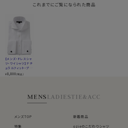
生産国
中国
無の珍しいダブルカフスシャツを作りました。
ケット無し
これまでにご覧になられた商品
ッタウェイ
リゾンタルカラー・カ
ッタウェイ・ポケット
無し
▼スポット商品につき再入荷はございませんのでご了承
●ダブルカフスシャツ
ください
袖口を折り返してカフリンクス（カフスボタン）で留める
▼ナチュラルフィットとは？
カフス型＝ダブルカフス。
後ろ身頃にダーツを入れて、ウエスト部分をやや絞ったス
ジャケットの袖口から覗く立体感のあるカフスとカフリン
タイルです。
クスが魅せる、こだわりディティールです。
適度に絞ったウエストラインは細すぎず、それでいてダボ
ワンランクアップのドレスシャツスタイルに！
つきのないシルエット。
【メンズ・ドレスシャ
着心地を考え、細いだけのシャツとは一線を画したつくり
ツ・ワイシャツ】ナチ
ビジネスやフォーマルシーンで堂々と身につけることの
になっています。
ュラルフィット・プレ
できる、大人の男の数少ないアクセサリーの一つ＝カフリ
※43cm（LL）・45cm（3L）・47cm(4L)サイズにおいて
ミアムコットン・ダブ
8,800
¥
(税込)
ンクス。
ルカフス・形態安定・
は絞りを若干ゆるくしております。 細さを気にせず一般的
ホリゾンタルカラ
ビジネスシーンでの着用の際は、カフリンクスの選び方に
なサイズと同じ感覚でお選びください。
ー・カッタウェイ
ルールはありません。
MENS
LADIES
TIE&ACC
スーツの色や気分でお好みのカフリンクスに付け替えて、
コーディネイトをよりお楽しみください。
メンズTOP
新着商品
●カフリンクス（カフスボタン）をご希望のお客様には付
特集
ozieのこだわりシャツ
属いたします！