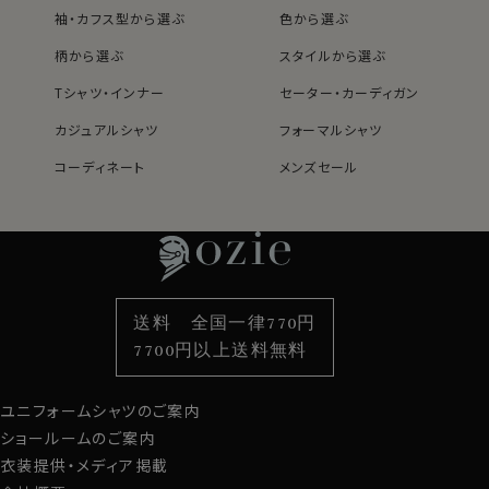
袖・カフス型から選ぶ
色から選ぶ
▼スポット商品につき再入荷はございませんのでご了承
柄から選ぶ
スタイルから選ぶ
・オールシーズン用の温度調整～吸湿性・通気性・断熱性
ください
が高い
Tシャツ・インナー
セーター・カーディガン
ウールは体温や外気温の変化に対応＝快適に着用でき
カジュアルシャツ
フォーマルシャツ
る特性があります。
コーディネート
メンズセール
ウールの繊維の内側には親水性があり、湿気＝汗を吸収
レディースTOP
ネクタイ・アクセサリーTOP
新着商品
新着商品
します。
特集
ネクタイ
素材・機能から選ぶ
ネクタイピン
ウールは綿の2倍の吸水力があります。
さらに、ウールは吸水された水分を上手に蒸発・発散させ
衿型から選ぶ
ポケットチーフ
袖・カフス型から選ぶ
カフスボタン
る特性も持っています。
色から選ぶ
ベルト
柄から選ぶ
サスペンダー
これらの事から汗をかいても吸収し、蒸れが少なくさらっ
送料 全国一律770円
と快適に着用できます。
スタイルから選ぶ
財布・名刺入れ
カジュアルシャツ
バッグ
7700円以上送料無料
定番シャツ
帽子
ストール・マフラー
寒い時はウールの繊維内に乾いた空気を含み断熱効果
を高める特性があります。
ユニフォームシャツのご案内
グローブ
衣服内を暖かく保ちながら寒い環境から体を守ってくれ
ショールームのご案内
ます。
衣装提供・メディア掲載