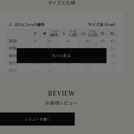
【 ポケット無し 】【 長袖 】
サイズと仕様
●REDA（レダ）社とは？
イタリアの老舗生地メーカー＝REDA（レダ）社の天然繊
維＝ウール100％生地使用。
REDAは、1865年に毛織物が有名なイタリア北部ビエラ
地区で創業した老舗梳毛生地メーカーです。
老舗でありながら最新機器を導入することによる生産の
効率化・オートメーション化を進め、高品質ながらコスト
もっと見る
パフォーマンスに優れた生地を開発・生産し続けている
革新的な生地メーカーです。
“伝統と革新”をキーワードにシャツを生産している
ozie│オジエでREDAのウール生地を使用したシャツを
REVIEW
生産したいと開発に至りました
お客様レビュー
●使用生地～REDA
TIVE（レダ アクティブ）
60701s
レビューを書く
REDAのウール生地の中のコレクションの一つ～REDA
TIVE TOROPICALというシャツ用に開発された、
60701s
イタリア製のSUPER120’S高品質メリノウールを使用。