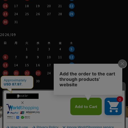
また、ウールは素肌で着用するとチクチク感を感じます
16
17
18
19
20
21
22
が、REDA
TIVE TROPICALはほぼ気にならない
60701s
レベルです。
23
24
25
26
27
28
29
（敏感肌の方は下着着用をお勧めします。）
30
31
・ナチュラルストレッチ
2026/09
ジャージー素材のREDA
TIVEほど伸縮性はあり
60701s
日
月
火
水
木
金
土
ませんが、REDA
TIVE TOROPICALにも横方向
60701s
1
2
3
4
5
にナチュラルなストレッチ性があります。
美しいドレープが出るソフト感とナチュラルなストレッチ
6
7
8
9
10
11
12
性がある生地特性を考え、ozieで一番細いスリムフィッ
13
14
15
16
17
18
19
トで生産しました。
20
21
22
23
24
25
26
27
28
29
30
・高品質かつ機能的、環境にやさしい
ウールは天然繊維なので最終的に土に還ります。
営業時間：平日11時～17時
生分解性があり、それでいて機能的。
定休日：土・日・祝
REDAのニュージーランドの自社牧場で羊の健康に配慮
※年末年始つきましては、
されたニュージーランドメリノウールを使用・進化させた
その都度表示させていただきます。
裄丈加工＆
イニシャル刺繍
この商品を
REDA
TIVE。
60701s
は
先にお選びください
カートに入れる
シャツ生地と比較すると安価とは言えませんが、高品質
特定商取引法に関する表記
プライバシーポリシー
0
かつ機能的、さらにエコでサスティナブルな素材です。