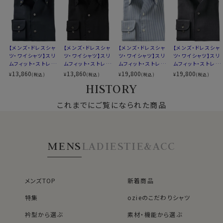
・防しわ性
素材名
平織
REDA
TIVEには形態安定加工を施しているわけ
イタリアンカラー（ワンピースカラー）
60701s
ではありませんが、非常に強力な防しわ性能があります。
衿型
ボタンダウン
ネットに入れて洗濯後すぐにハンギングして干せばシワが
第一ボタンあり
勝手に伸びます。
キーパー
なし
【メンズ・ドレスシャ
【メンズ・ドレスシャ
【メンズ・ドレスシャ
【メンズ・ドレスシャ
ツ・ワイシャツ】スリ
ツ・ワイシャツ】スリ
ツ・ワイシャツ】スリ
ツ・ワイシャツ】スリ
アイロンがけはほぼ不要のレベルです。（シワの出方につ
前立て
裏前立て
ムフィット・ストレッ
ムフィット・ストレッ
ムフィット・ストレッ
ムフィット・ストレッ
いて、許容範囲は個人差があります。ご了承下さい。）
後身頃
バックダーツ入り
チ・メリノウール・イ
チ・メリノウール・イ
チ・メリノウール・イ
チ・メリノウール・イ
13,860
13,860
19,800
19,800
¥
¥
¥
¥
(税込)
(税込)
(税込)
(税込)
ソフトながらハリ・コシがあってウオッシャブルである
ポケット
ポケットなし
タリア製生地・イー
タリア製生地・イー
タリア製生地・イー
タリア製生地・イー
HISTORY
ジーケア・イタリア
ジーケア・イタリア
ジーケア・イタリア
ジーケア・イタリア
REDA
TIVEの特性と、繊維に弾力や回復力があ
柄
無地
60701s
ンカラー・ボタンダ
ンカラー・ボタンダ
ンカラー・ボタンダ
ンカラー・ワイドカラ
るウールがもつそもそもの特性がミックスされて、強力な
ラウンドカット
ウン・第一ボタンあ
これまでにご覧になられた商品
ウン・第一ボタンあ
ウン・第一ボタンあ
ー・第一ボタンあり・
防しわ性を実現しています。
り・ポケット無し・SA
り・ポケット無し・SA
り・ポケット無し
ポケット無し
カフス
アジャスタブル
LE
LE
コンバーチブルカフス
・抗菌防臭＆防汚
ボタン
貝ボタン
MENS
LADIES
TIE&ACC
加工で抗菌消臭を施しているのではなく、ウール特性で
衿高
後4.2cm
す。
S-37～4L-47cm
ウールはにおいの元となる細菌の増殖を抑制し、におい
サイズJ
トールサイズ M-88・L-90・LL-90cm
を吸収する力を持っています。
全9サイズ
メンズTOP
新着商品
スーツだとあまり感じることのない効果だと思いますが、
スタイル
スリムフィット 細身
特集
ozieのこだわりシャツ
皮膚に近いワイシャツにはこの効果は絶大です。
生産国
中国
またウールは特性として防汚性を持っているので、汚れ
洗濯ネットに入れた上ご家庭洗濯を推奨（クリ
衿型から選ぶ
素材・機能から選ぶ
洗濯
が付きにくいのもポイントです。
ーニングはお控え下さい）