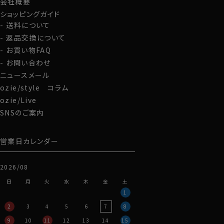
会社概要
このようにウールは冬暖かく、夏涼しく過ごすことができ
ショッピングガイド
る温度調節機能が備わっています。
送料について
返品交換について
・着心地抜群～通年着用可能
ウールというと重い印象がありますが、REDA
お買い物FAQ
TIVEは軽いです。
60701s
お問い合わせ
ソフトでシャツ生地とは異なるドレープ感がありながら、
ニュースメール
ハリ・コシのあるシャツの使用に最適な薄手のSUPER
ozie/style コラム
120’sのメリノウールを使って80番手双糸の生地に仕上
ozie/Live
げています。
SNSのご案内
通気性がよく、肌触りはさらっとしています。
見栄え・厚さはシャツ生地のピンポイントオックスフォー
ドに近いです。
営業日カレンダー
ウールというと秋冬向きというイメージですが、REDA
2026/08
TIVE TROPICALはウールらしい起毛感は皆無。
60701s
温かさに特化した秋冬向きウールとは一線を画し、通年
日
月
火
水
木
金
土
着用可能。
1
※お勧めは春秋冬の3シーズンです。
2
3
4
5
6
7
8
9
10
11
12
13
14
15