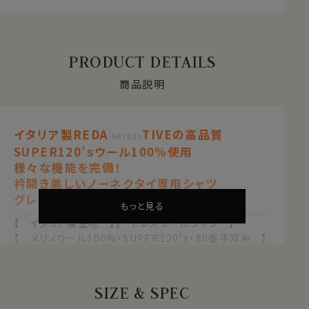
PRODUCT DETAILS
商品説明
イタリア製REDA
TIVEの高品質
60701s
SUPER120’ｓウール100%使用
様々な機能を完備！
衿開き美しいノーネクタイ専用シャツ
グレー
もっと見る
【 イタリア製生地 】【 ドレスウールシャツ 】
【 メリノウール100%・SUPER120’ｓ・80番手双糸 】
【 スリムフィット 】【 ウォッシャブル 】
【 防しわ・イージーケア 】【 ストレッチ 】
【 イタリアンカラー/第一ボタンあり 】
SIZE & SPEC
【 ボタンダウン 】