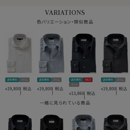
シャツ用に開発された高品質ウールであること、かつ高
VARIATIONS
機能なREDA
TIVE TOROPICALをドレスシャツ
60701s
に使うことでたくさんのメリットがあることがozieでシャ
色バリエーション・類似商品
ツをご購入いただいている皆様と非常に親和性が高いと
思い採用しました。
・家庭洗濯推奨～ウオッシャブルウール
本来ウールは水洗いをすると縮んだり風合いが変わって
送料無料
スリム
送料無料
スリム
送料無料
SALE
送料無料
スリム
仕様表
スリム
しまうことがあるので水洗いは基本厳禁です。
19,800
税込
19,800
税込
19,800
税込
¥
¥
¥
しかしREDA
TIVEはREDA独自の防縮加工を施
13,860
税込
wool／メリノウール100%
¥
60701s
すことにより、ご家庭の洗濯機で普通に水洗いができま
（SUPER120’ｓ・80番手双糸）
一緒に見られている商品
す。
Reda Active Tropical
素材
（ただウールは防汚性を持っているので、汚れが付きにく
（防しわ性はスーパードライ並みに強いですが、
く落ちやすい為、つけおき洗いでも十分です。）
形態安定加工ではありません）
ウオッシャブル・防しわ・ストレッチ