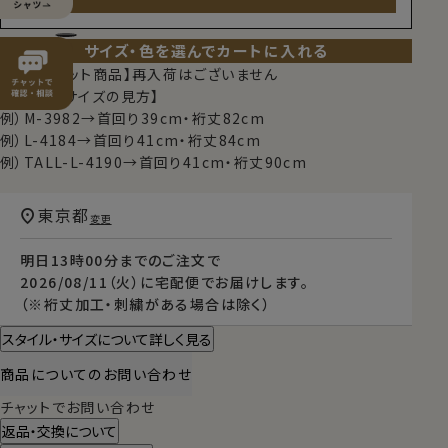
サイズ・色を選んでカートに入れる
【限定スポット商品】再入荷はございません
【シャツのサイズの見方】
例）M-3982→首回り39cm・裄丈82cm
例）L-4184→首回り41cm・裄丈84cm
例）TALL-L-4190→首回り41cm・裄丈90cm
東京都
変更
明日
13時00分
までのご注文で
2026/08/11（火）
に
宅配便
でお届けします。
（※裄丈加工・刺繍がある場合は除く）
スタイル・サイズについて詳しく見る
商品についてのお問い合わせ
チャットでお問い合わせ
返品・交換について