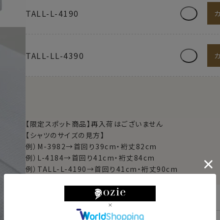
TALL-L-4190
TALL-LL-4390
【限定スポット商品】再入荷はございません
【シャツのサイズの見方】
例）M-3982→首回り39cm・裄丈82cm
例）L-4184→首回り41cm・裄丈84cm
例）TALL-L-4190→首回り41cm・裄丈90cm
東京都
変更