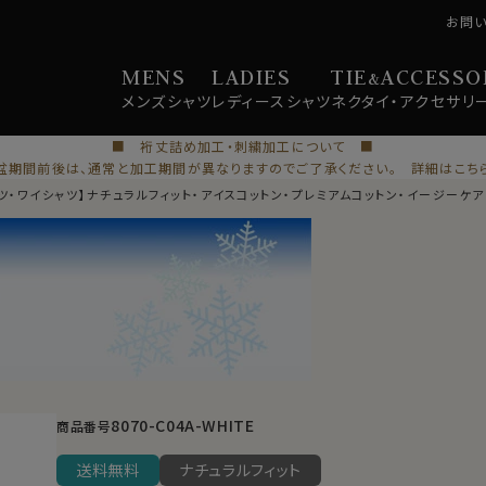
お問
MENS
LADIES
TIE
ACCESSO
&
メンズ
シャツ
レディース
シャツ
ネクタイ・
アクセサリ
■ 裄丈詰め加工・刺繍加工について ■
盆期間前後は、通常と加工期間が異なりますのでご了承ください。 詳細はこち
ツ・ワイシャツ】ナチュラルフィット・アイスコットン・プレミアムコットン・イージーケ
8070-C04A-WHITE
商品番号
送料無料
ナチュラルフィット