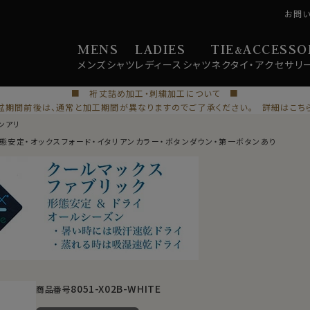
お問
MENS
LADIES
TIE
ACCESSO
&
メンズ
シャツ
レディース
シャツ
ネクタイ・
アクセサリ
■ 裄丈詰め加工・刺繍加工について ■
盆期間前後は、通常と加工期間が異なりますのでご了承ください。 詳細はこち
ンアリ
形態安定・オックスフォード・イタリアンカラー・ボタンダウン・第一ボタンあり
8051-X02B-WHITE
商品番号