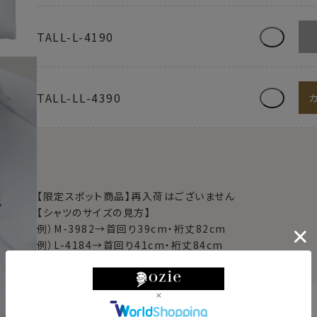
TALL-L-4190
TALL-LL-4390
【限定スポット商品】再入荷はございません
【シャツのサイズの見方】
例）M-3982→首回り39cm・裄丈82cm
例）L-4184→首回り41cm・裄丈84cm
例）TALL-L-4190→首回り41cm・裄丈90cm
東京都
変更