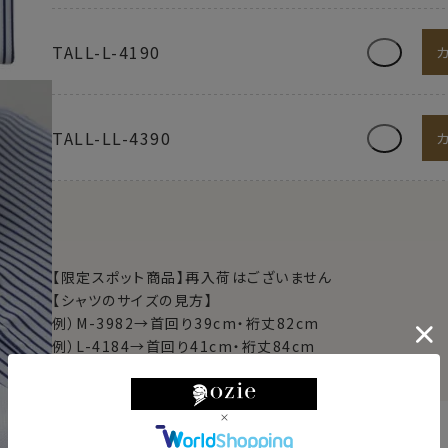
TALL-L-4190
TALL-LL-4390
【限定スポット商品】再入荷はございません
【シャツのサイズの見方】
例）M-3982→首回り39cm・裄丈82cm
例）L-4184→首回り41cm・裄丈84cm
例）TALL-L-4190→首回り41cm・裄丈90cm
東京都
変更