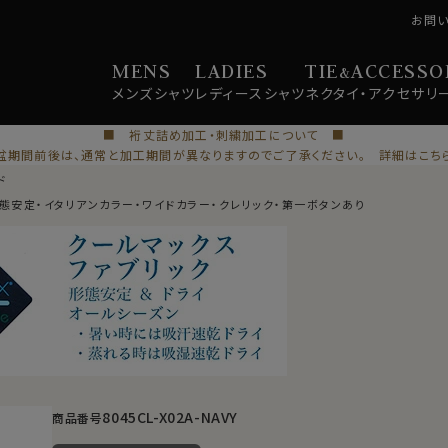
お問
MENS
LADIES
TIE
ACCESSO
&
メンズ
シャツ
レディース
シャツ
ネクタイ・
アクセサリ
■ 裄丈詰め加工・刺繍加工について ■
盆期間前後は、通常と加工期間が異なりますのでご了承ください。 詳細はこち
ド
形態安定・イタリアンカラー・ワイドカラー・クレリック・第一ボタンあり
8045CL-X02A-NAVY
商品番号