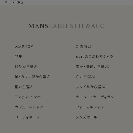
フ・速乾・抗菌防臭・
1,870
¥
(税込)
日本製
MENS
LADIES
TIE&ACC
メンズTOP
新着商品
特集
ozieのこだわりシャツ
衿型から選ぶ
素材・機能から選ぶ
袖・カフス型から選ぶ
色から選ぶ
柄から選ぶ
スタイルから選ぶ
●Vカット仕様でノーネクタイやポロシャツにも対応
Vカットですので、ノーネクタイももちろんのこと
Tシャツ・インナー
セーター・カーディガン
ポロシャツの下に着ていただいても中のインナーが見え
カジュアルシャツ
フォーマルシャツ
ません。
無駄な縫い目がなく、カットオフ＝切りっぱなし加工のた
コーディネート
メンズセール
め
レディースTOP
ネクタイ・アクセサリーTOP
新着商品
新着商品
着心地も軽く夏場のシャツスタイルも清涼かつ清潔に着
特集
ネクタイ
素材・機能から選ぶ
ネクタイピン