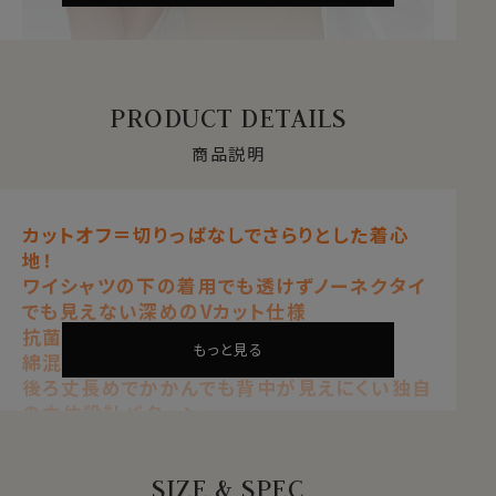
PRODUCT DETAILS
商品説明
カットオフ＝切りっぱなしでさらりとした着心
地！
ワイシャツの下の着用でも透けずノーネクタイ
でも見えない深めのVカット仕様
抗菌防臭性に優れた万能な清涼インナー
カットオフ＝切りっぱなしでさらりとした着心
もっと見る
綿混率55％の心地よい肌ざわり
地
後ろ丈長めでかかんでも背中が見えにくい独自
ワイシャツの下の着用でも透けずノーネクタ
の立体設計パターン
イでも見えないVカット仕様
クリアベージュ
抗菌防臭性に優れた万能な清涼インナー
SIZE & SPEC