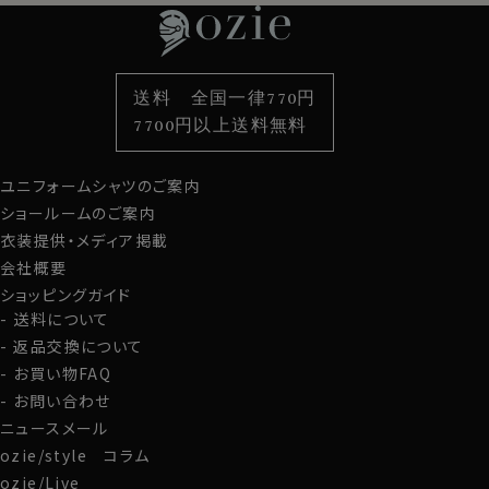
ていただけます。
衿型から選ぶ
ポケットチーフ
袖・カフス型から選ぶ
カフスボタン
色から選ぶ
ベルト
柄から選ぶ
サスペンダー
送料 全国一律770円
スタイルから選ぶ
財布・名刺入れ
カジュアルシャツ
バッグ
7700円以上送料無料
定番シャツ
帽子
ストール・マフラー
ユニフォームシャツのご案内
グローブ
ショールームのご案内
衣装提供・メディア掲載
会社概要
ショッピングガイド
送料について
返品交換について
お買い物FAQ
お問い合わせ
ニュースメール
●防臭性・細菌抑制のうれしい機能
ozie/style コラム
抗菌防臭 ＆ 吸汗速乾 ＆ 綿混素材
ozie/Live
速乾性が高く抗菌・防臭加工も施されているので、まさに