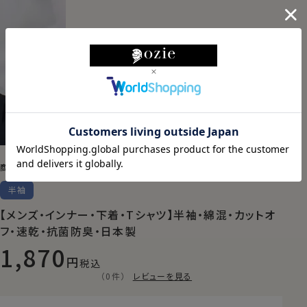
YVC015A-
商品番号
半袖
【メンズ・インナー・下着・Tシャツ】半袖・綿混・カットオ
フ・速乾・抗菌防臭・日本製
1,870
税込
（0件）
レビューを見る