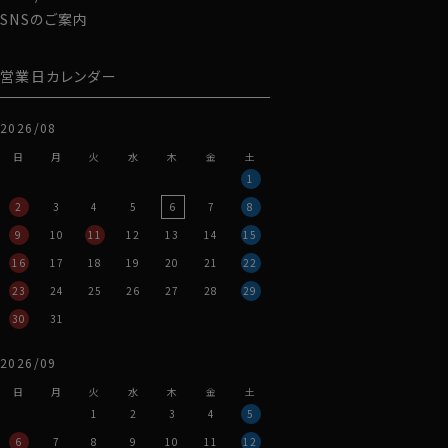
「クールビズ」に重宝する一枚です。
SNSのご案内
【 抗菌防臭 】：繊維状の細菌の増殖を抑え、においの派
生を抑制。
営業日カレンダー
【 吸汗速乾 】：イヤなニオイの原因となる菌の増殖を抑
えます。
肌ざわりの良い綿混素材。ソフトで優しい風合い。【 綿素
2026/08
材の心地良さ 】を実感いただけます。
日
月
火
水
木
金
土
1
2
3
4
5
6
7
8
●CUTOFFR（カットオフ）とは？
生地の端を折り返して縫わず、切ったままの状態で仕上
9
10
11
12
13
14
15
げた
グンゼの独自特許製法
です。
16
17
18
19
20
21
22
襟・袖口・裾に縫い目が少なくフラットで、アウターに写り
23
24
25
26
27
28
29
にくい設計です。
30
31
2026/09
日
月
火
水
木
金
土
1
2
3
4
5
6
7
8
9
10
11
12