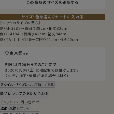
この商品のサイズを確認する
サイズ・色を選んでカートに入れる
【シャツのサイズの見方】
例）M-3982→首回り39cm・裄丈82cm
例）L-4184→首回り41cm・裄丈84cm
例）TALL-L-4190→首回り41cm・裄丈90cm
東京都
変更
明日
13時00分
までのご注文で
2026/08/08（土）
に
宅配便
でお届けします。
（※裄丈加工・刺繍がある場合は除く）
スタイル・サイズについて詳しく見る
商品についてのお問い合わせ
チャットでお問い合わせ
返品・交換について