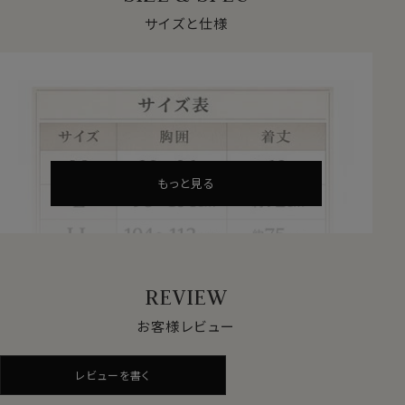
綿混率55％の心地よい肌ざわり
サイズと仕様
後ろ丈長めでかかんでも背中が見えにくい独
自の立体設計パターン
もっと見る
REVIEW
お客様レビュー
仕様表
綿55％
レビューを書く
素材
ポリエステル30％
ポリウレタン15％