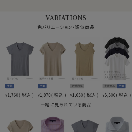
衿型
Vネック
柄
無地
VARIATIONS
袖
半袖
【 M 】
色バリエーション・類似商品
胸囲：88～96cm
前丈：約68cm(実寸)
【 L 】
サイズ
胸囲：96～104cm
前丈：約72cm(実寸)
【 LL 】
胸囲：104～112cm
前丈：約75cm(実寸)
生産国
日本
半袖
半袖
定番商品
定番商品
半袖
●快適な着心地の透けないインナー
サラッとした着心地で、ワイシャツのインナーとして着用
1,760
税込
1,870
税込
1,650
税込
5,500
税込
¥
¥
¥
¥
※サイズの実寸は参考情報となります。生地により多少
しても透けにくいので特徴です。
一緒に見られている商品
の誤差がございます。平台に平置きし、測定した寸法で
肌なじみの良いクリアベージュで更に透けにくくなりま
す。
す。
※実際の商品と画面上の色は異なる場合がありますの
最後ろ丈長めでかかんでも背中が見えにくい独自の立体
でご了承ください。