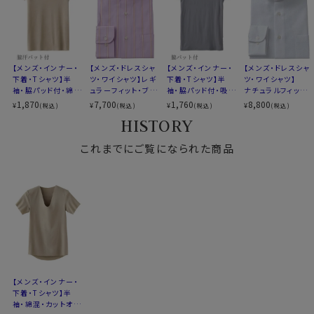
設計パターン。
※商品の特性上返品交換は承ることができませんのでご
程よいストレッチ性があり、襟・袖口・裾に生地の重ね合
了承ください。
わせがないフラットな作りのため、窮屈さやごわつきを感
じさせずスマートに着用できます。
【メンズ・インナー・
【メンズ・ドレスシャ
【メンズ・インナー・
【メンズ・ドレスシャ
下着・Tシャツ】半
ツ・ワイシャツ】レギ
下着・Tシャツ】半
ツ・ワイシャツ】
袖・脇パッド付・綿
ュラーフィット・ブロ
袖・脇パッド付・吸湿
ナチュラルフィット・
混・カットオフ・立体
ード・スタンドカラー
速乾・抗菌防臭・ア
プレミアムコットン・
1,870
7,700
1,760
8,800
¥
¥
¥
¥
(税込)
(税込)
(税込)
(税込)
設計・吸湿速乾・抗
セドロン
からみ織り・ホリゾ
HISTORY
菌防臭・日本製
ンタルカラー・カッタ
ウェイ
これまでにご覧になられた商品
【メンズ・インナー・
下着・Tシャツ】半
袖・綿混・カットオ