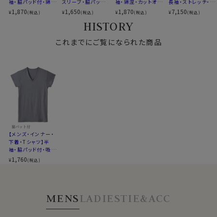
袖・脇パッド付・綿
スリーブ・脇パッド
袖・綿混・カットオ
長袖・ストレッチ・イ
混・カットオフ・立体
付・綿混・カットオ
フ・速乾・抗菌防臭・
ージーケア・イタリ
1,870
1,650
1,870
7,150
¥
¥
¥
¥
(税込)
(税込)
(税込)
(税込)
設計・吸湿速乾・抗
フ・吸湿速乾・抗菌
日本製
アンカラー
HISTORY
菌防臭・日本製
防臭・日本製
これまでにご覧になられた商品
【メンズ・インナー・
下着・Tシャツ】半
袖・脇パッド付・吸湿
速乾・抗菌防臭・ア
1,760
¥
(税込)
セドロン
MENS
LADIES
TIE&ACC