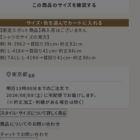
この商品のサイズを確認する
サイズ・色を選んでカートに入れる
【限定スポット商品】再入荷はございません
【シャツのサイズの見方】
例）M-3982→首回り39cm・裄丈82cm
例）L-4184→首回り41cm・裄丈84cm
例）TALL-L-4190→首回り41cm・裄丈90cm
東京都
変更
明日
13時00分
までのご注文で
2026/08/08（土）
に
宅配便
でお届けします。
（※裄丈加工・刺繍がある場合は除く）
スタイル・サイズについて詳しく見る
商品についてのお問い合わせ
チャットでお問い合わせ