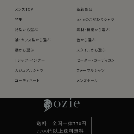
メンズTOP
新着商品
特集
ozieのこだわりシャツ
衿型から選ぶ
素材・機能から選ぶ
袖・カフス型から選ぶ
色から選ぶ
柄から選ぶ
スタイルから選ぶ
Tシャツ・インナー
セーター・カーディガン
カジュアルシャツ
フォーマルシャツ
コーディネート
メンズセール
レディースTOP
ネクタイ・アクセサリーTOP
新着商品
新着商品
特集
ネクタイ
素材・機能から選ぶ
ネクタイピン
衿型から選ぶ
ポケットチーフ
袖・カフス型から選ぶ
カフスボタン
色から選ぶ
ベルト
柄から選ぶ
サスペンダー
送料 全国一律770円
スタイルから選ぶ
財布・名刺入れ
カジュアルシャツ
バッグ
7700円以上送料無料