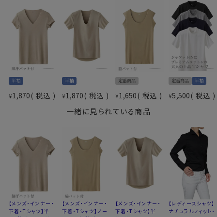
衿型
Vネック(深めのＶ首)
柄
無地
袖
半袖
生産国
ベトナム
※サイズの実寸は参考情報となります。生地により多少
の誤差がございます。平台に平置きし、測定した寸法で
半袖
半袖
定番商品
定番商品
半袖
す。
1,870
税込
1,870
税込
1,650
税込
5,500
税込
¥
¥
¥
¥
※実際の商品と画面上の色は異なる場合がありますの
一緒に見られている商品
でご了承ください。
※商品の特性上返品交換は承ることができませんのでご
了承ください。
※アセドロンは商品によって生地が異なります。
※機能の現れ方には個人差があります。
60521
【メンズ・インナー・
【メンズ・インナー・
【メンズ・インナー・
【レディースシャツ】
下着・Tシャツ】半
下着・Tシャツ】ノー
下着・Tシャツ】半
ナチュラルフィット・