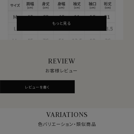
もっと見る
REVIEW
お客様レビュー
仕様表
ポリエステル60％
レビューを書く
レーヨン30％
ポリウレタン10％
素材
脇パッド部：
VARIATIONS
レーヨン45％
色バリエーション・類似商品
綿40％
ポリウレタン15％