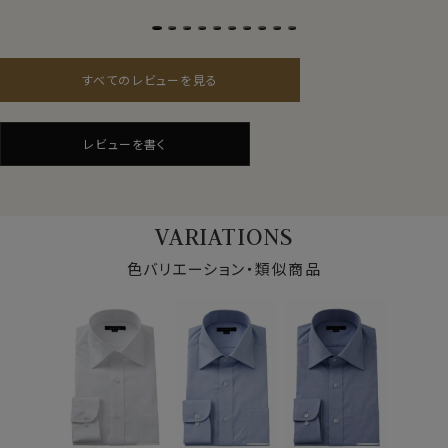
タイドアップに最適なほどよい大きさのワイドカラーを選
キーパー
取り外し式
択しました。
前立て
表前立て
後身頃
バックダーツ入り
すべてのレビューを見る
ポケット
ポケットあり
タイドアップのビジネスシーンはもちろんのこと、フォーマ
柄
織柄無地
ルシーンにも。
ラウンドカット
ニットと合わせて上品カジュアルシャツとして、そして洗
レビューを書く
カフス
アジャストボタン
いざらしでデニムと合わせてフレッピー風にと、これ一枚
コンバーチブルカフス
で様々な着こなしが可能な使えるシャツです。
衿高
前3.0cm 後4.7cm
ニットタイとの相性が抜群です。
37～43・45・47cm
サイズC
VARIATIONS
トールサイズ Ｍ-88・Ｌ-90・ＬＬ-90
スタイル
ナチュラルフィット
色バリエーション・類似商品
カフス部分はコンバーチブルカフスになっておりますの
生産国
中国
で、カフスボタンもご利用いただけます。
▼【定番商品】欠品サイズは再入荷の予定があります
S-37～LL-43・3L-45・4L-47cm / トールM-88・L-90・
▼ナチュラルフィットとは？
LL-90cm・全１２サイズにてご用意。(サイズ表C)
後ろ身頃にダーツを入れて、ウエスト部分をやや絞ったス
タイルです。
▼【定番商品】欠品サイズの再入荷日は未定です。
適度に絞ったウエストラインは細すぎず、それでいてダボ
つきのないシルエット。