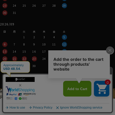
23
24
25
26
27
28
29
30
31
2026/09
日
月
火
水
木
金
土
1
2
3
4
5
6
7
8
9
10
11
12
13
14
15
16
17
18
19
20
21
22
23
24
25
26
27
28
29
30
営業時間：平日11時～17時
定休日：土・日・祝
※年末年始つきましては、
その都度表示させていただきます。
裄丈加工＆
イニシャル刺繍
この商品を
は
先にお選びください
カートに入れる
特定商取引法に関する表記
プライバシーポリシー
0
Copyright © YANAGIDA ORIMONO CO.LTD. All Rights Reserved.