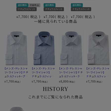
着心地を考え、細いだけのシャツとは一線を画したつくり
送料無料
定番商品
送料無料
送料無料
ナチュラルフィット
ナチュラルフィット
ナチュラルフィット
になっています。
このシャツについては、首回りを37cm～43cmの1cmピ
7,700
税込
7,700
税込
7,700
税込
¥
¥
¥
一緒に見られている商品
ッチと45cmで生産しております。 ※43cm（LL）・
45cm（3L）サイズにおいては絞りを若干ゆるくしており
ます。 細さを気にせず一般的なLL・3Lサイズと同じ感覚
でお選びください。
【メンズ・ドレスシャ
【メンズ・ドレスシャ
【メンズ・ドレスシャ
【メンズ・ドレスシャ
ツ・ワイシャツ】ナチ
ツ・ワイシャツ】
ツ・ワイシャツ】ナチ
ツ・ワイシャツ】
ュラルフィット・プレ
ナチュラルフィット・
ュラルフィット・クー
ナチュラルフィット・
ミアムコットン・形態
プレミアムコットン・
ルマックス・オールシ
プレミアムコットン・
7,700
7,700
8,800
7,700
¥
¥
¥
¥
(税込)
(税込)
(税込)
(税込)
安定・ワイドカラー
オックスフォード・形
ーズン・ドライ・形態
オックスフォード・形
HISTORY
態安定・綿100％・
安定・オックスフォー
態安定・綿100％・
ワイドカラー
ド・ワイドカラー
ボタンダウン
これまでにご覧になられた商品