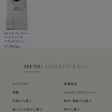
【メンズ・ドレスシャ
ツ・ワイシャツ】
ナチュラルフィット・
プレミアムコットン・
7,700
¥
(税込)
オックスフォード・形
態安定・綿100％・
ワイドカラー
MENS
LADIES
TIE&ACC
メンズTOP
新着商品
特集
ozieのこだわりシャツ
衿型から選ぶ
素材・機能から選ぶ
袖・カフス型から選ぶ
色から選ぶ