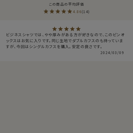
80番双糸の細番手で作られたピンポイントオックスフォ
4.86
14
ードは光沢があり、さらっとしていて肌ざわり抜群！
オックスフォードより薄手、ブロードより厚手と透け感が
少ないしっかりとした印象と上品さを併せ持ったドレッシ
ビジネスシャツでは、やや厚みがある方が好きなので、このピンオ
ーな生地を使用しました。
ックスはお気に入りです。同じ生地でダブルカフスのも持っていま
すが、今回はシングルカフスを購入。安定の良さです。
2024/03/09
●形態安定加工
素材感・風合い・見栄えの良いことが特徴である綿
100％のピンポイントオックスフォードですが、天然素材
であるが故に普通の形態安定加工を施していても、やや
しわができやすい素材。
そこでプレミアムコットン使用の綿100％に特殊な形態
安定加工を施すことにより、綿特有の光沢感や素材感を
消すことなく、ポリエステル混の形態安定シャツに近い防
仕様表
しわ性があります。
綿100％
素材
（80番手双糸・形態安定・スーピマ綿使用）
素材名
ピンポイントオックスフォード
●衿型について
衿型
ワイドカラー