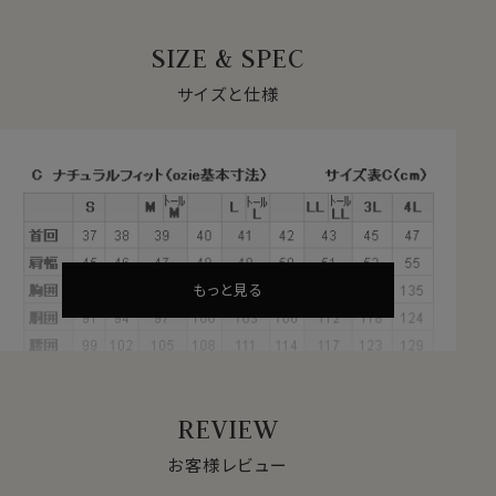
白無地のワイドカラーシャツ。
SIZE & SPEC
アメリカ産の超長綿＝スーピマ綿に形態安定加工を施し
た80番手双糸のピンポイントオックスフォードを使用しま
サイズと仕様
した。
●スーピマ綿とは？
繊維の長さが通常より長い綿（詳しくは繊維の長さが
28.6mm以上の原綿）を超長綿といいます。
その中の1種類がアメリカ南西部が産地のスーピマ綿で
す。
もっと見る
今回はこのスーピマ綿を使用した80番手双糸の白無地
ピンポイントオックスフォードを完全別注生産いたしまし
た。
REVIEW
お客様レビュー