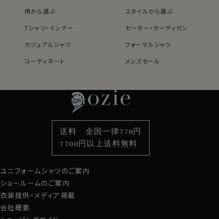
柄から選ぶ
スタイルから選ぶ
Tシャツ・インナー
セーター・カーディガン
カジュアルシャツ
フォーマルシャツ
コーディネート
メンズセール
レディースTOP
ネクタイ・アクセサリーTOP
新着商品
新着商品
特集
ネクタイ
素材・機能から選ぶ
ネクタイピン
衿型から選ぶ
ポケットチーフ
袖・カフス型から選ぶ
カフスボタン
色から選ぶ
ベルト
柄から選ぶ
サスペンダー
送料 全国一律770円
スタイルから選ぶ
財布・名刺入れ
カジュアルシャツ
バッグ
7700円以上送料無料
定番シャツ
帽子
ストール・マフラー
ユニフォームシャツのご案内
グローブ
ショールームのご案内
衣装提供・メディア掲載
会社概要