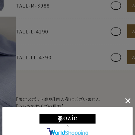
TALL-M-3988
TALL-L-4190
TALL-LL-4390
【限定スポット商品】再入荷はございません
【シャツのサイズの見方】
例）M-3982→首回り39cm・裄丈82cm
例）L-4184→首回り41cm・裄丈84cm
例）TALL-L-4190→首回り41cm・裄丈90cm