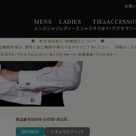
お問
MENS
LADIES
TIE
ACCESSO
&
メンズ
シャツ
レディース
シャツ
ネクタイ・
アクセサリ
■ 裄丈詰め加工・刺繍加工について ■
盆期間前後は、通常と加工期間が異なりますのでご了承ください。 詳細はこち
ブルカフス・プレミアムコットン・オックスフォード・形態安定・ワイドカラー
8004-U05B-BLUE
商品番号
送料無料
ナチュラルフィット