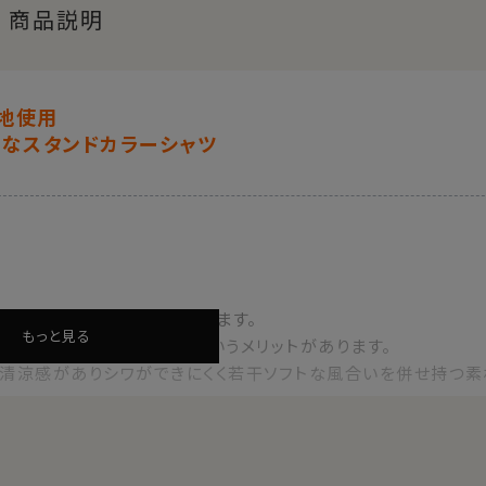
商品説明
地使用
適なスタンドカラーシャツ
ンドした生地を使用しております。
もっと見る
がらシワができにくくなるというメリットがあります。
、清涼感がありシワができにくく若干ソフトな風合いを併せ持つ