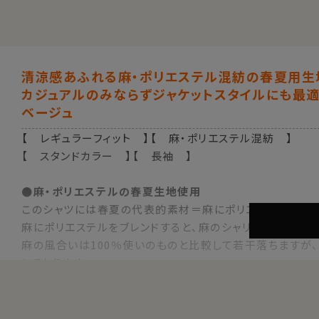
清涼感あふれる麻・ポリエステル混紡の春夏用生
カジュアルのみならずジャケットスタイルにも最
ベージュ
【 レギュラーフィット 】【 麻・ポリエステル混紡 】
【 スタンドカラー 】【 長袖 】
●麻・ポリエステルの春夏生地使用
このシャツには春夏の代表的素材＝麻にポリエステルをブレ
麻にポリエステルをブレンドすると、麻のシャリ感を活かしな
麻の風合いは100％使いのものと比較して若干落ちますが
しております。
●衿型について