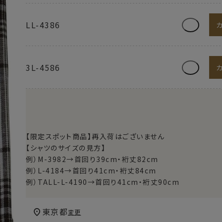
LL-4386
3L-4586
【限定スポット商品】再入荷はございません
【シャツのサイズの見方】
例）M-3982→首回り39cm・裄丈82cm
例）L-4184→首回り41cm・裄丈84cm
例）TALL-L-4190→首回り41cm・裄丈90cm
東京都
変更