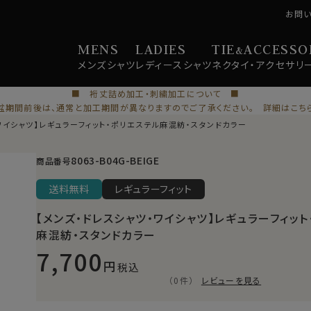
お問
MENS
LADIES
TIE
ACCESSO
&
メンズ
シャツ
レディース
シャツ
ネクタイ・
アクセサリ
■ 裄丈詰め加工・刺繍加工について ■
盆期間前後は、通常と加工期間が異なりますのでご了承ください。 詳細はこち
ワイシャツ】レギュラーフィット・ポリエステル麻混紡・スタンドカラー
8063-B04G-BEIGE
商品番号
送料無料
レギュラーフィット
【メンズ・ドレスシャツ・ワイシャツ】レギュラーフィット
麻混紡・スタンドカラー
7,700
税込
（0件）
レビューを見る