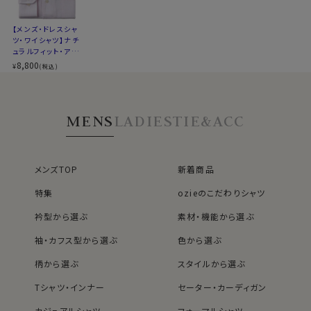
▼ナチュラルフィットとは？
後ろ身頃にダーツを入れて、ウエスト部分をやや絞ったス
【メンズ・ドレスシャ
タイルです。
ツ・ワイシャツ】ナチ
適度に絞ったウエストラインは細すぎず、それでいてダボ
ュラルフィット・アイ
つきのないシルエット。
スコットン・プレミア
8,800
¥
(税込)
ムコットン・イージ
着心地を考え、細いだけのシャツとは一線を画したつくり
ーケア・イタリアンカ
になっています。
ラー・ワイドカラー・
第一ボタンあり
※43cm（LL）・45cm（3L）・47cm(4L)サイズにおいて
MENS
LADIES
TIE&ACC
は絞りを若干ゆるくしております。 細さを気にせず一般的
なサイズと同じ感覚でお選びください。
メンズTOP
新着商品
特集
ozieのこだわりシャツ
衿型から選ぶ
素材・機能から選ぶ
袖・カフス型から選ぶ
色から選ぶ
柄から選ぶ
スタイルから選ぶ
Tシャツ・インナー
セーター・カーディガン
カジュアルシャツ
フォーマルシャツ