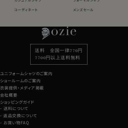
コーディネート
メンズセール
レディースTOP
ネクタイ・アクセサリーTOP
新着商品
新着商品
特集
ネクタイ
素材・機能から選ぶ
ネクタイピン
衿型から選ぶ
ポケットチーフ
袖・カフス型から選ぶ
カフスボタン
色から選ぶ
ベルト
柄から選ぶ
サスペンダー
送料 全国一律770円
スタイルから選ぶ
財布・名刺入れ
カジュアルシャツ
バッグ
7700円以上送料無料
定番シャツ
帽子
ストール・マフラー
ユニフォームシャツのご案内
グローブ
ショールームのご案内
衣装提供・メディア掲載
会社概要
ショッピングガイド
送料について
返品交換について
お買い物FAQ