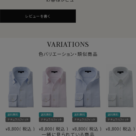
をかいたときに肌離れがよく、吸水性に優れた素材。
また若干ですがナチュラルなストレッチ性があり、着心地
レビューを書く
がいいのも特徴の一つです。
アイスコットンとハチス織の組み合わせは、最強の涼感素
材といっても過言ではない、暑い夏に最適な素材です。
VARIATIONS
●イージーケア加工付き
色バリエーション・類似商品
綿100%は肌触りや見栄えはいいものの、洗濯後のアイ
ロンがけが必須の素材。
しかしながら、この生地には綿特有のソフト感や素材感
をいかした上でイージーケア加工を施してあるのでアイ
ロンがけが非常に楽！
アイロンが滑るようにかかり、シワを伸ばしやすくなりま
す。
仕様表
送料無料
送料無料
送料無料
送料無料
綿100％
●衿型について
ナチュラルフィット
ナチュラルフィット
ナチュラルフィット
ナチュラルフィット
プレミアムコットン
このシャツは衿と前立ての裏部分がオープンカラーのよ
素材
8,800
税込
8,800
税込
8,800
税込
8,800
税込
¥
¥
¥
¥
イージーケア
うに縫い目がなく、1枚の生地でつながって出来ている、
一緒に見られている商品