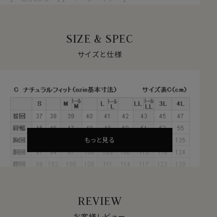
【 イタリアンカラー/第一ボタンあり 】
【 ワイドカラー 】【 長袖 】
SIZE & SPEC
●アイスコットンとは？
綿100％でありながら特殊な技術により身体の熱を吸い
サイズと仕様
取り、シャリ感・清涼感といったひんやりした触感を感じ
ることのできるスイス生まれの高機能素材、それがアイス
コットンです。
涼感素材には合繊混紡素材が多く用いられますが、この
生地は天然繊維＝綿100％。
もともと吸湿性に優れた綿100％ですが、この生地は糸
そのものに加工を施すのではなく、特殊な技術で撚るこ
もっと見る
とにより、ひんやりタッチを実現。
合繊素材が苦手な方におすすめしたい涼感素材です。
●ハチス織のアイスコットン
REVIEW
このシャツにはハチス織のアイスコットンを使用。
ワッフルとも呼ばれている凹凸が特徴のハチス織は、汗
お客様レビュー