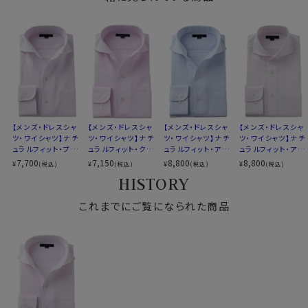
アイスコットン
衿開きのいいノーネクタイ専用シャツ＝イタリアンカラ
素材名
ハチス（ワッフル）
ー。
イタリアンカラー（ワンピースカラー）
イタリアンカラーと広角なワイドカラーを掛け合わせたス
衿型
ワイドカラー
タイリッシュなノーネクタイ専用の衿型です。
第一ボタンあり
リネンシャツといえどもドレスシャツ(ワイシャツ)の仕様
キーパー
なし
で生産しているため、衿元しっかり！
前立て
裏前立て
くたっとせずきちんと衿立ち、きれいな衿ロールが出るよ
後身頃
バックダーツ入り
うになっています。
ポケット
ポケットあり
【メンズ・ドレスシャ
【メンズ・ドレスシャ
【メンズ・ドレスシャ
【メンズ・ドレスシャ
柄
織柄無地
ノーネクタイ専用のややカジュアル度の高い商品であり
ツ・ワイシャツ】ナチ
ツ・ワイシャツ】ナチ
ツ・ワイシャツ】ナチ
ツ・ワイシャツ】ナチ
ュラルフィット・プレ
ュラルフィット・クー
ュラルフィット・アイ
ュラルフィット・アイ
ラウンドカット
ながら、非常にエレガントなシャツです。
ミアムコットン・形態
ルマックス・ドライ・
スコットン・プレミア
スコットン・プレミア
7,700
7,150
8,800
8,800
¥
¥
¥
¥
(税込)
(税込)
(税込)
(税込)
カフス
アジャスタブル
ノーネクタイのクールビズスタイルや、在宅・出勤といっ
安定・イタリアンカ
形態安定・オックス
ムコットン・イージ
ムコットン・イージ
HISTORY
コンバーチブルカフス
ラー・ワイドカラー・
たテレワークスタイルにうってつけのシャツといえるでし
フォード・イタリアン
ーケア・イタリアンカ
ーケア・ホリゾンタ
第一ボタンあり
カラー・ワイドカラ
ラー・ワイドカラー・
ルカラー・カッタウェ
衿高
後3.8cm
ょう。
これまでにご覧になられた商品
ー・第一ボタンあり
第一ボタンあり
イ
サイズC
S-37～4L-47cm・全９サイズ
WEBミーティングの画面映えも抜群です！
スタイル
ナチュラルフィット
生産国
中国
スポット商品につき再入荷はございませんのでご了承く
ださい。
▼スポット商品につき再入荷はございませんのでご了承
60416
ください