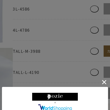
3L-4586
4L-4786
TALL-M-3988
TALL-L-4190
TALL-LL-4390