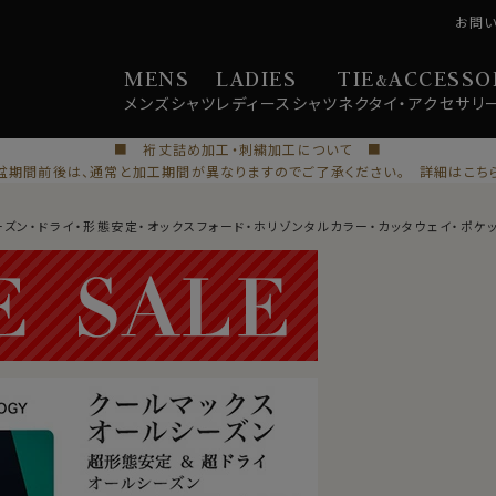
お問
MENS
LADIES
TIE
ACCESSO
&
メンズ
シャツ
レディース
シャツ
ネクタイ・
アクセサリ
■ 裄丈詰め加工・刺繍加工について ■
盆期間前後は、通常と加工期間が異なりますのでご了承ください。 詳細はこち
ズン・ドライ・形態安定・オックスフォード・ホリゾンタルカラー・カッタウェイ・ポケット