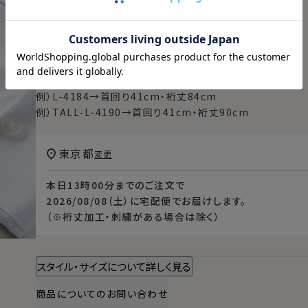
【限定スポット商品】再入荷はございません
【シャツのサイズの見方】
例）M-3982→首回り39cm・裄丈82cm
例）L-4184→首回り41cm・裄丈84cm
例）TALL-L-4190→首回り41cm・裄丈90cm
東京都
変更
本日
13時00分
までのご注文で
2026/08/08（土）
に
宅配便
でお届けします。
（※裄丈加工・刺繍がある場合は除く）
スタイル・サイズについて詳しく見る
商品についてのお問い合わせ