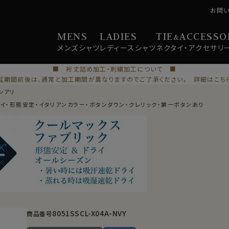
お問
MENS
LADIES
TIE
ACCESSO
&
メンズ
シャツ
レディース
シャツ
ネクタイ・
アクセサリ
■ 裄丈詰め加工・刺繍加工について ■
盆期間前後は、通常と加工期間が異なりますのでご了承ください。 詳細はこち
ンアリ
ライ・形態安定・イタリアンカラー・ボタンダウン・クレリック・第一ボタンあり
8051SSCL-X04A-NVY
商品番号