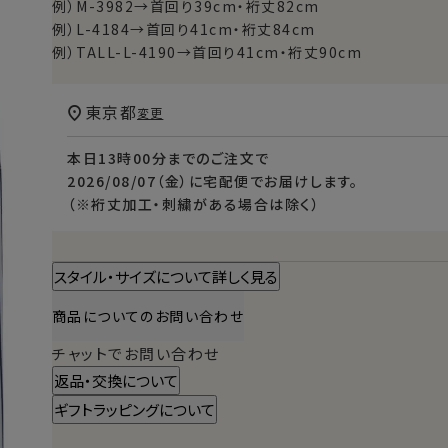
例）M-3982→首回り39cm・裄丈82cm
例）L-4184→首回り41cm・裄丈84cm
例）TALL-L-4190→首回り41cm・裄丈90cm
東京都
変更
本日
13時00分
までのご注文で
2026/08/07（金）
に
宅配便
でお届けします。
（※裄丈加工・刺繍がある場合は除く）
スタイル・サイズについて詳しく見る
商品についてのお問い合わせ
チャットでお問い合わせ
返品・交換について
ギフトラッピングについて