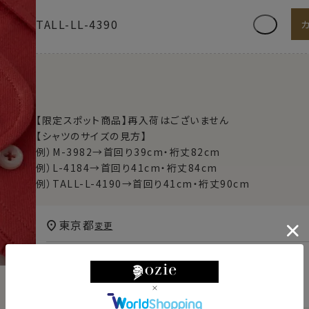
TALL-LL-4390
【限定スポット商品】再入荷はございません
【シャツのサイズの見方】
例）M-3982→首回り39cm・裄丈82cm
例）L-4184→首回り41cm・裄丈84cm
例）TALL-L-4190→首回り41cm・裄丈90cm
東京都
変更
明日
13時00分
までのご注文で
2026/08/11（火）
に
宅配便
でお届けします。
（※裄丈加工・刺繍がある場合は除く）