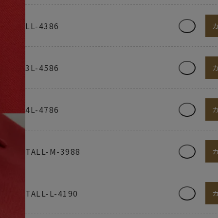
LL-4386
3L-4586
4L-4786
TALL-M-3988
TALL-L-4190