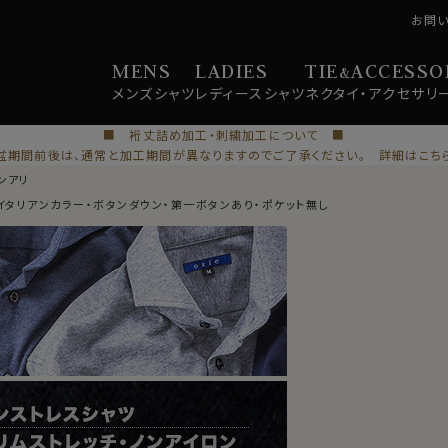
お問
MENS
LADIES
TIE
ACCESSO
&
メンズ
シャツ
レディース
シャツ
ネクタイ・
アクセサリ
■ 裄丈詰め加工・刺繍加工について ■
盆期間前後は、通常と加工期間が異なりますのでご了承ください。 詳細はこち
ンアリ
・イタリアンカラー・ボタンダウン・第一ボタンあり・ポケット無し