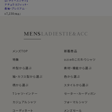
50116
【レディースシャツ】
ナチュラルフィット・
長袖・プレミアムコ
ットン・形態安定・ワ
7,150
¥
(税込)
イドカラー
MENS
LADIES
TIE&ACC
メンズTOP
新着商品
特集
ozieのこだわりシャツ
衿型から選ぶ
素材・機能から選ぶ
袖・カフス型から選ぶ
色から選ぶ
柄から選ぶ
スタイルから選ぶ
Tシャツ・インナー
セーター・カーディガン
カジュアルシャツ
フォーマルシャツ
コーディネート
メンズセール