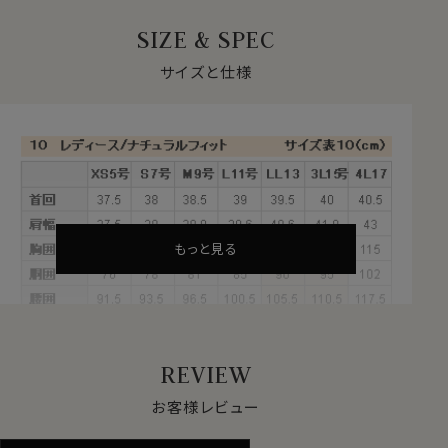
着心地・肌触りよいメンズ仕立てのワイドカラーシャツ！
SIZE & SPEC
★プレミアムコットン＝ペルヴィアンピマ使用
サイズと仕様
ペルヴィアンピマは、繊維長が38mm～40mmと超長綿
の中でも世界トップレベルの長さを誇る、最高級のプレミ
アムコットンです。
このコットンは、古代ペルー発祥の代々受け継がれた伝
統的な農法にて手摘みで丁寧に収穫され、その高い品質
を維持しています。
天然の油脂分を豊富に含むため、格別な柔らかさとしな
やかな風合いがあります。
もっと見る
また、上質で細かな糸が作れるため、仕上がりが薄めで
軽やかな生地になっています。
伝統と技術が織りなす贅沢な質感がペルヴィアンピマの
魅力です。
REVIEW
★形態安定
お客様レビュー
綿の素材感、風合いの良さをいかしたまま、洗濯後のお手
入れが楽な形態安定加工を施しました。