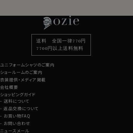
レディースTOP
ネクタイ・アクセサリーTOP
新着商品
新着商品
特集
ネクタイ
素材・機能から選ぶ
ネクタイピン
衿型から選ぶ
ポケットチーフ
袖・カフス型から選ぶ
カフスボタン
色から選ぶ
ベルト
柄から選ぶ
サスペンダー
送料 全国一律770円
スタイルから選ぶ
財布・名刺入れ
カジュアルシャツ
バッグ
7700円以上送料無料
定番シャツ
帽子
ストール・マフラー
ユニフォームシャツのご案内
グローブ
ショールームのご案内
衣装提供・メディア掲載
会社概要
ショッピングガイド
送料について
返品交換について
お買い物FAQ
お問い合わせ
ニュースメール