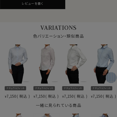
レビューを書く
シワが気になる場合でも簡単なアイロンがけですみま
す。
綿100％はしわになりやすい素材ですが、気軽にシャツラ
イフを楽しんでいただけます。
VARIATIONS
写真着用モデルの寸法(7号サイズ着用)
色バリエーション・類似商品
★カフスボタンも使える！
身長： 160cm/ 首回り： 30cm/ 肩幅 ：40cm
通常のボタン留プラス、カフスボタンも使えるコンバーチ
バスト： 83cm/ 胴回り： 66cm/ 袖丈： 52cm(肩から)
サイズをお選びの際にご参考下さい。
ブルカフス。
レディースシャツでも、カフスボタンの上品なアクセント
とオシャレを楽しむことが出来ます。
仕様表
綿100％（80番手双糸）
素材
プレミアムコットン＝ペルヴィアンピマ
★ナチュラルフィット
形態安定
細すぎず自然なフィット感でありながらスッキリとしたシ
素材名
カルゼ
ナチュラルフィット
ナチュラルフィット
ナチュラルフィット
ナチュラルフィット
ルエットのナチュラルフィット。
衿型
ワイドカラー
7,150
税込
7,150
税込
7,150
税込
7,150
税込
¥
¥
¥
¥
キーパー
なし
一緒に見られている商品
前立て
裏前立て
上質綿を使用した品の良いシンプルなレディース・ワイド
袖
長袖
カラーシャツ。
ポケット
ポケットなし