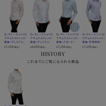
どんなスタイリングにも合う万能シャツとしておすすめの
柄
織柄無地
1着です。
バレル
カフス
シングルボタン
コンバーチブルカフス
XS-5号/S-7号/M-9号/L-11号/LL-13号/3L-15号/4L-
XS-5号・S-7号
17号の全７サイズにてご用意。(サイズ表10)
サイズ10
M-9号・L-11号・LL-13号
【レディースシャツ】
【レディースシャツ】
【レディースシャツ】
【レディースシャツ】
3Ｌ-15号・4Ｌ-17号・全7サイズ
▼スポット商品につき再入荷はございませんのでご了承
ナチュラルフィット・
ナチュラルフィット・
ナチュラルフィット・
ナチュラルフィット・
スタイル
ナチュラルフィット
長袖・プレミアムコ
長袖・プレミアムコ
長袖・ブロード・ワイ
長袖・形態安定・プ
下さい。
ットン・形態安定・ワ
ットン・形態安定・ワ
ドカラー・日本製
レミアムコットン・オ
生産国
中国
7,150
6,050
7,150
7,150
¥
¥
¥
¥
(税込)
(税込)
(税込)
(税込)
イドカラー
イドカラー
ックスフォード・ワイ
HISTORY
ドカラー
▼スポット商品につき再入荷はございません。
～写真着用モデルの寸法(7号サイズ着用) ～
これまでにご覧になられた商品
身長： 160cm/ 首回り： 30cm/ 肩幅 ：40cm
バスト： 83cm/ 胴回り： 66cm/ 袖丈： 52cm(肩
から)
サイズをお選びの際にご参考下さい。
▼サイズ選びのポイント