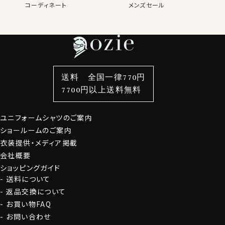
コーディネート
メンズセール
レディースTOP
ネクタイ・アクセサリーTOP
新着商品
新着商品
特集
ネクタイ
素材・機能から選ぶ
ネクタイピン
衿型から選ぶ
ポケットチーフ
袖・カフス型から選ぶ
カフスボタン
色から選ぶ
ベルト
柄から選ぶ
サスペンダー
送料 全国一律770円
スタイルから選ぶ
財布・名刺入れ
カジュアルシャツ
バッグ
7700円以上送料無料
定番シャツ
帽子
ストール・マフラー
ユニフォームシャツのご案内
グローブ
ショールームのご案内
衣装提供・メディア掲載
会社概要
ショッピングガイド
送料について
返品交換について
お買い物FAQ
お問い合わせ