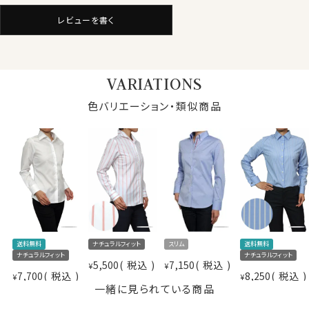
ツです。
レビューを書く
★イタリアンカラー
衿と前立ての裏部分がオープンカラーのように縫い目が
VARIATIONS
なく、1枚の生地でつながって出来ている衿型。
第一ボタンが無く、衿から胸元のボタンにかけて立体感
写真着用モデルの寸法(9号サイズ着用)
色バリエーション・類似商品
のあるきれいなロールが出るのが特徴です。
身長： 160cm/ 首回り： 30cm/ 肩幅 ：40cm
バスト： 83cm/ 胴回り： 66cm/ 袖丈： 52cm(肩から)
衿の曲線が気品と女性らしさを引き立てるイタリアンカ
サイズをお選びの際にご参考下さい。
ラーです。
仕様表
★カフスボタンも使える！
綿100％（100番手双糸）
通常のボタン留プラス、カフスボタンも使えるコンバーチ
素材
形態安定
ブルカフス。
素材名
ドビーストライプ
レディースシャツでも、カフスボタンの上品なアクセント
衿型
イタリアンカラー
送料無料
ナチュラルフィット
送料無料
スリム
とオシャレを楽しむことが出来ます。
ナチュラルフィット
ナチュラルフィット
キーパー
なし
5,500
税込
7,150
税込
¥
¥
前立て
裏前立て
7,700
税込
8,250
税込
¥
¥
一緒に見られている商品
袖
長袖
★ナチュラルフィット
ポケット
ポケットなし