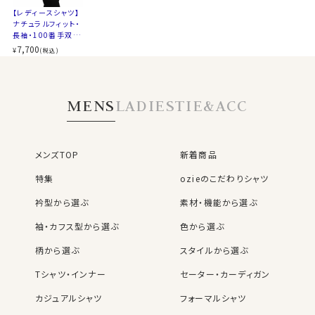
サイズをお選びの際にご参考下さい。
【レディースシャツ】
ナチュラルフィット・
長袖・100番手双
▶▶サイズ選びのポイント
糸・形態安定・イタリ
7,700
¥
(税込)
アンカラー
31026
MENS
LADIES
TIE&ACC
メンズTOP
新着商品
特集
ozieのこだわりシャツ
衿型から選ぶ
素材・機能から選ぶ
袖・カフス型から選ぶ
色から選ぶ
柄から選ぶ
スタイルから選ぶ
Tシャツ・インナー
セーター・カーディガン
カジュアルシャツ
フォーマルシャツ