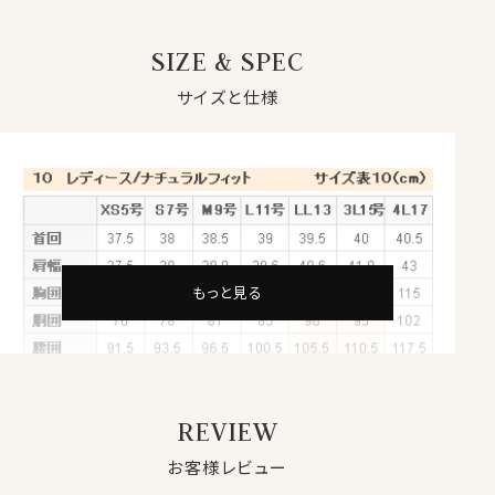
しっかりとした衿・カフスで、形を美しくキープできるメン
ズ仕立てのレディースシャツ。
SIZE & SPEC
白無地にきれいな艶感の織柄ストライプが上品なシン
プルエレガント！
サイズと仕様
★上質綿100番手双糸
100番手双糸の細い糸を使用した上質生地を使用。
ソフトで心地よい肌触りと着心地が特徴です。
ストライプ状に織柄が入ったドビーストライプは、品よく
コーディネートしやすい使い勝手の良い素材です。
もっと見る
★形態安定
綿の光沢感や素材感、風合いの良さを残したまま、しわに
なりにくい加工を施しました。
洗濯後もシワが残りづらく、シワが気になる場合でも簡
REVIEW
単なアイロンがけですみます。
綿100％はしわになりやすい素材ですが、気軽にシャツラ
お客様レビュー
イフを楽しんでいただけるお手入れ簡単な形態安定シャ