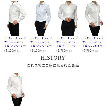
細すぎず自然なフィット感でありながらスッキリとしたシ
柄
織柄無地
ルエットのナチュラルフィット。
バレル
カフス
シングルボタン
コンバーチブルカフス
衿の曲線がエレガントなイタリアンカラー。
S-7号・M-9号・L-11号
白無地の形態安定シャツは、シーンを選ばず着られる1
サイズ10
LL-13号・3L-15号・4L-17号
枚は持っていたいシャツです。
全6サイズ
【レディースシャツ】
【レディースシャツ】
【レディースシャツ】
【レディースシャツ】
スタイル
ナチュラルフィット
ナチュラルフィット・
ナチュラルフィット・
ナチュラルフィット・
ナチュラルフィット・
生産国
中国
長袖・プレミアムコ
長袖・プレミアムコ
長袖・クールマック
長袖・100番手双
S-7号・M-9号・L-11号・LL-13号・3L-15号・4L-17号の
ットン・形態安定・ワ
ットン・形態安定・イ
ス・スーパードライ・
糸・形態安定・ワイド
7,150
7,150
7,700
7,700
¥
¥
¥
¥
(税込)
(税込)
(税込)
(税込)
全6サイズにてご用意。(サイズ表10)
イドカラー
タリアンカラー
形態安定・イタリア
カラー・日本製
HISTORY
▼スポット商品につき再入荷はございません。
ンカラー・日本製
▼スポット商品につき再入荷はございませんのでご了承
これまでにご覧になられた商品
下さい。
～写真着用モデルの寸法(9号サイズ着用) ～
身長： 160cm/ 首回り： 30cm/ 肩幅 ：40cm
バスト： 83cm/ 胴回り： 66cm/ 袖丈： 52cm(肩
から)