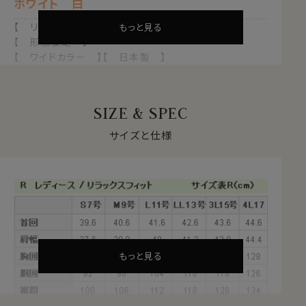
ホワイト 白
【 リラックスフィット 】【 クールマックス 】
もっと見る
【 形態安定 】
【 ワイドカラー 】【 日本製 】
上品な光沢感のある細い斜めの織柄にサラッ！ツルッ！
とした柔らかな白シャツ。
SIZE & SPEC
万能な程よくゆとりのあるスタイル。
サイズと仕様
★オールシーズン高機能！クールマックス®スーパードラ
イ
・形態安定性をあわせ持ちシワになりにくい。
・形態安定性抜群でシワになりにくい。
・吸水速乾のドライ機能が、汗を吸ってすぐ乾きサラっと
状態を保つ。
・暑い時にはサラッと涼しく、寒いときには熱をキープで
もっと見る
暖かい。
とにかくお手入れが楽なスーパードライのクールマック