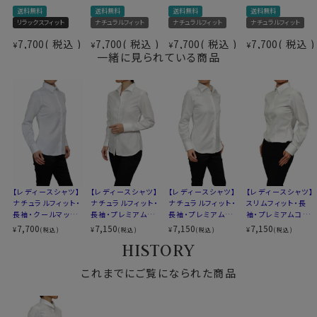
ったりシルエット。 ozieのレディースシャツの中で、一番
素材名
ツイル
送料無料
送料無料
送料無料
送料無料
ゆったりスタイルです。
リラックスフィット
ナチュラルフィット
ナチュラルフィット
ナチュラルフィット
衿型
ワイドカラー
後身頃は長め丈となっているので、気になるところもカバ
キーパー
なし
7,700
税込
7,700
税込
7,700
税込
7,700
税込
¥
¥
¥
¥
ーしてくれます。
一緒に見られている商品
前立て
裏前立て
袖
長袖
ポケット
ポケットあり
S-7号・M-9号・L-11号・LL-13号・3L-15号・4L-17号の
柄
織柄無地
全6サイズにてご用意。(サイズ表R)
バレル
カフス
シングルボタン
▼スポット商品につき再入荷はございませんのでご了承
コンバーチブルカフス
下さい。
S-7号・M-9号・L-11号
サイズR
LL-13号・3L-15号・4L-17号
【レディースシャツ】
【レディースシャツ】
【レディースシャツ】
【レディースシャツ】
全6サイズ
～写真着用モデルの寸法(9号サイズ着用) ～
ナチュラルフィット・
ナチュラルフィット・
ナチュラルフィット・
スリムフィット・長
スタイル
リラックスフィット
長袖・クールマック
長袖・プレミアムコ
長袖・プレミアムコ
袖・プレミアムコット
ス・スーパードライ・
ットン・形態安定・イ
ットン・形態安定・ワ
ン・形態安定・ボタ
7,700
7,150
7,150
7,150
生産国
日本
¥
¥
¥
¥
(税込)
(税込)
(税込)
(税込)
身長： 160cm/ 首回り： 30cm/ 肩幅 ：40cm
形態安定・ワイドカ
タリアンカラー
イドカラー
ンダウン
HISTORY
ラー
バスト： 83cm/ 胴回り： 64cm/ 袖丈： 52cm(肩
から)
▼スポット商品につき再入荷はございません。
これまでにご覧になられた商品
サイズをお選びの際にご参考下さい。
▲サイズ選びのポイント