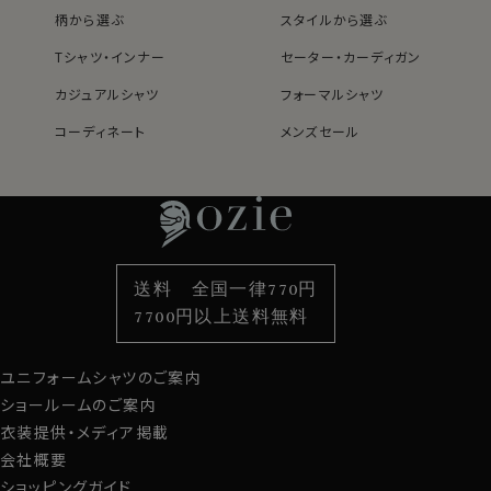
柄から選ぶ
スタイルから選ぶ
Tシャツ・インナー
セーター・カーディガン
カジュアルシャツ
フォーマルシャツ
コーディネート
メンズセール
レディースTOP
ネクタイ・アクセサリーTOP
新着商品
新着商品
特集
ネクタイ
素材・機能から選ぶ
ネクタイピン
衿型から選ぶ
ポケットチーフ
袖・カフス型から選ぶ
カフスボタン
色から選ぶ
ベルト
柄から選ぶ
サスペンダー
送料 全国一律770円
スタイルから選ぶ
財布・名刺入れ
カジュアルシャツ
バッグ
7700円以上送料無料
定番シャツ
帽子
ストール・マフラー
ユニフォームシャツのご案内
グローブ
ショールームのご案内
衣装提供・メディア掲載
会社概要
ショッピングガイド