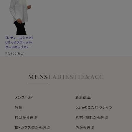
superdry 21027
【レディースシャツ】
リラックスフィット・
クールマックス・ス
ーパードライ・形態
7,700
¥
(税込)
安定・長袖・ワイドカ
ラー・日本製
MENS
LADIES
TIE&ACC
メンズTOP
新着商品
特集
ozieのこだわりシャツ
衿型から選ぶ
素材・機能から選ぶ
袖・カフス型から選ぶ
色から選ぶ