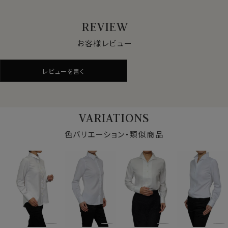
ス素材！
ポリエステル100％の特性により、形態安定性抜群。
REVIEW
お好みでアイロンをかける際もとても楽！
忙しい女性の味方です。
お客様レビュー
そしてクールマックスの乾燥速度は綿と比べて一目瞭
レビューを書く
然！
女性であればいつも清潔快適にいたいものですよね！
そんな思いのお役に立つ素材です。
写真着用モデルの寸法(9号サイズ着用)
VARIATIONS
身長： 160cm/ 首回り： 30cm/ 肩幅 ：40cm
★カフスボタンも使える！
バスト： 83cm/ 胴回り： 64cm/ 袖丈： 52cm(肩から)
色バリエーション・類似商品
サイズをお選びの際にご参考下さい。
通常のボタン留プラス、カフスボタンも使えるコンバーチ
ブルカフス。
レディースシャツでも、カフスボタンの上品なアクセント
仕様表
とオシャレを楽しむことが出来ます。
ポリエステル100％
ドライ加工
素材
吸湿速乾素材＝クールマックスRスーパードラ
★リラックスフィット
イ
身幅にゆとりを持たせ、リラックスして着ていただけるゆ
形態安定