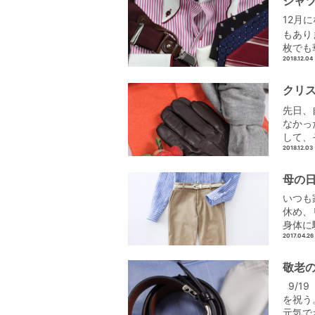
シャ
12月
もあり
枚でも
2018.12.04
クリ
先日、
なかっ
して、
2018.12.03
母の
いつも
休め、
身体に
2017.04.26
敬老
9/1
を祝う
元気で