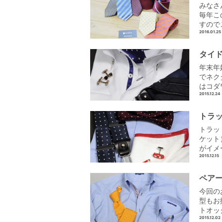
みなさ
毎年こ
すので
2016.01.25
タイ
年末年
でネク
はコダ
2015.12.24
トラ
トラッ
ケット
がイメ
2015.12.15
ペア
今回の
型もお
トオッ
2015.12.02