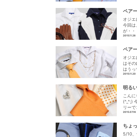
ペア
オジエ
今回は
が・・
2015.11.26
ペア
オジエ
はその
はうっ
2015.11.20
明る
こんに
(^_
リーで
2015.07.16
ちょ
5/1