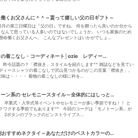
に働くお父さんに＾＾～貰って嬉しい父の日ギフト～
6月の第三日曜日は『父の日』ですね。 何を贈ったら良いのか分から
･･なんて思っている人多いのではないでしょうか。 いつも家族のため
懸命働くお父さんへ、 こんなプレゼントはいかがでしょ…
の着こなし・コーディネート│ozie レディー…
、昨今話題の？「襟抜き」スタイルを紹介します^^ 雑誌などを見てい
ディースシャツの着こなしで沢山見つかるのがこの言葉「襟抜き」。
味は・・・・ 着物の着こなしの様に衿を…
トーン系の セレモニースタイル～全体的にはしっと…
。 卒業式・入学式等イベントやセレモニーが多い季節ですね！！ と
クワクする季節でもあります^^ 今回のコーデは「モノトーン系」が
。 2ボタンのブラックのピンストライプス…
O別おすすめネクタイ～あなただけのベストカラーの…