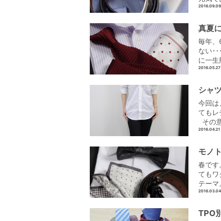
2016.09.09
真夏
毎年、
ない･
に一生
2016.05.27
シャツ
今回は
てもレ
その意
2016.04.21
モノ
春です
てもワ
テーマ
2016.03.04
TP