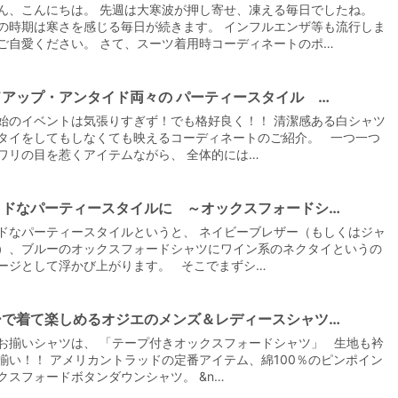
ん、こんにちは。 先週は大寒波が押し寄せ、凍える毎日でしたね。
の時期は寒さを感じる毎日が続きます。 インフルエンザ等も流行しま
ご自愛ください。 さて、スーツ着用時コーディネートのポ…
ドアップ・アンタイド両々の パーティースタイル …
始のイベントは気張りすぎず！でも格好良く！！ 清潔感ある白シャツ
タイをしてもしなくても映えるコーディネートのご紹介。 一つ一つ
ワリの目を惹くアイテムながら、 全体的には…
ッドなパーティースタイルに ～オックスフォードシ…
ドなパーティースタイルというと、 ネイビーブレザー（もしくはジャ
）、ブルーのオックスフォードシャツにワイン系のネクタイというの
ージとして浮かび上がります。 そこでまずシ…
ーで着て楽しめるオジエのメンズ＆レディースシャツ…
お揃いシャツは、 「テープ付きオックスフォードシャツ」 生地も衿
揃い！！ アメリカントラッドの定番アイテム、綿100％のピンポイン
クスフォードボタンダウンシャツ。 &n…