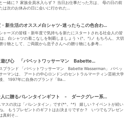
と一緒に？ 家族全員水入らず？ 当日お仕事だった方は、 母の日の前
たは次のお休みの日に会いに行かれた…
度・新生活のオススメ白シャツ-迷ったらこの色合わ…
シャーズの皆様・新年度で気持ちを新たにスタートされる社会人の皆
ずは、白シャツの着こなしを制覇しましょうヽ(^。^)ノ もちろん、大切
贈り物として、ご両親から息子さんへの贈り物にも参考…
遊び心 「バベットワッサーマン Babette…
ブランド 「バベットワッサーマン Babette Wasserman」 バベッ
サーマンは、 アートの中心ロンドンのセントラルマーティン芸術大学
後、 1997年に自身のブランド「Ba…
な人に贈るバレンタインギフト - ダークグレー系…
マスの次は「バレンタイン」です(*^。^*) 嬉しい？イベントが続い
ね。 もうプレゼントのギフトはお決まりですか？ いつでもプレゼン
は真剣そ…