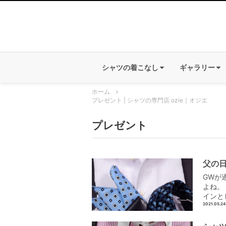
シャツの着こなし
ギャラリー
ホーム
プレゼント | シャツの専門店 ozie｜オジエ
プレゼント
父の
GWが
よね。
インと
2021.05.24