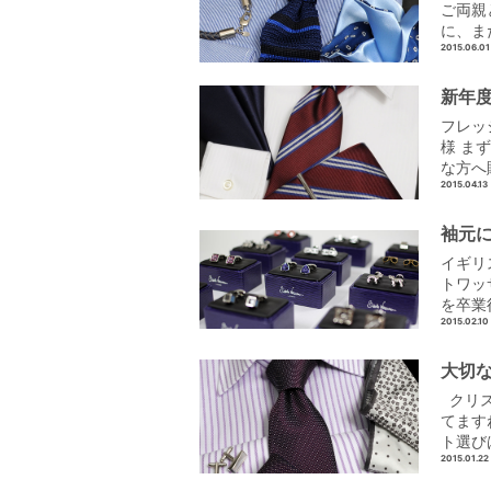
ご両親
に、ま
2015.06.01
新年
フレッ
様 ま
な方へ
2015.04.13
袖元に
イギリス
トワッ
を卒業
2015.02.10
大切
クリス
てます
ト選び
2015.01.22