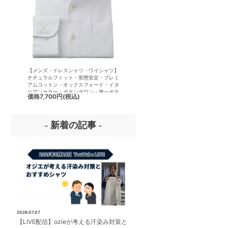
【メンズ・ドレスシャツ・ワイシャツ】
【メンズ・ドレスシャツ・ワイシ
ナチュラルフィット・形態安定・プレミ
半袖】ナチュラルフィット・クー
アムコットン・オックスフォード・イタ
クス・ドライ・形態安定・からみ
リアンカラー・ボタンダウン・第一ボタ
イタリアンカラー・ボタンダウン
価格
7,700円
(税込)
価格
7,700円
(税込)
ンあり
ボタンあり
- 新着の記事 -
2026.07.07
【LIVE配信】ozieが考える汗染み対策と