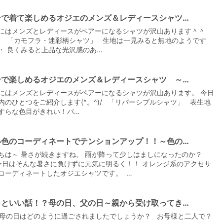
ーで着て楽しめるオジエのメンズ＆レディースシャツ…
にはメンズとレディースがペアーになるシャツが沢山あります＾＾
、 「カモフラ・迷彩柄シャツ」 生地は一見みると無地のようです
・ 良くみると上品な光沢感のあ…
ーで楽しめるオジエのメンズ＆レディースシャツ ～…
にはメンズとレディースがペアーになるシャツが沢山あります。 今日
内のひとつをご紹介します(^。^)/ 「リバーシブルシャツ」 表生地
すらな色目がきれい！パ…
い色のコーディネートでテンションアップ！！～色の…
ちは～ 暑さが続きますね。 雨が降って少しはましになったのか？
^;) 今日はそんな暑さに負けずに元気に明るく！！ オレンジ系のアクセサ
コーディネートしたオジエシャツです。 …
っといい話！？母の日、父の日～親から受け取ってき…
0、母の日はどのように過ごされましたでしょうか？ お母様と二人で？