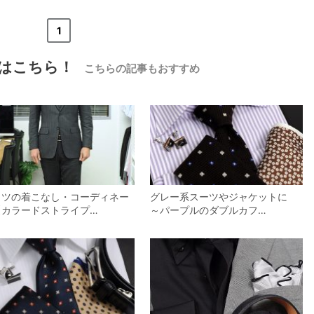
«
<
1
>
»
はこちら！
こちらの記事もおすすめ
ャツの着こなし・コーディネー
グレー系スーツやジャケットに
【カラードストライプ…
～パープルのダブルカフ…