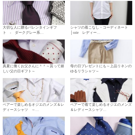
大切な人に贈るバレンタインギフ
シャツの着こなし・コーディネート
ト - ダークグレー系…
│ozie レディー…
真夏に働くお父さんに＾＾～貰って嬉
母の日プレゼントにも～上品リネンの
しい父の日ギフト～
ゆるリラシャツ～
ペアーで楽しめるオジエのメンズ＆レ
ペアーで着て楽しめるオジエのメンズ
ディースシャツ ～…
＆レディースシャツ…