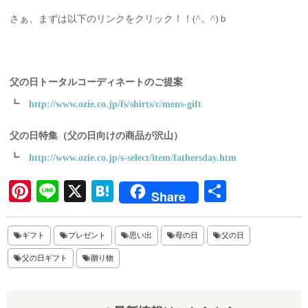
さぁ、まずは以下のリンクをクリック！！(^。^)ｂ
父の日トータルコーディネートのご提案
┗
http://www.ozie.co.jp/fs/shirts/c/mens-gift
父の日特集（父の日向けの商品が沢山）
┗
http://www.ozie.co.jp/s-select/item/fathersday.htm
Pi
Li
X
H
共
Share
nt
ne
at
有
er
en
ギフト
プレゼント
思い出
母の日
父の日
es
a
父の日ギフト
贈り物
t