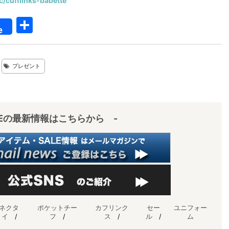
/c/cufflinks-babette
共
e
有
プレゼント
IEの最新情報はこちらから -
ネクタ
ポケットチー
カフリンク
セー
ユニフォー
イ
/
フ
/
ス
/
ル
/
ム