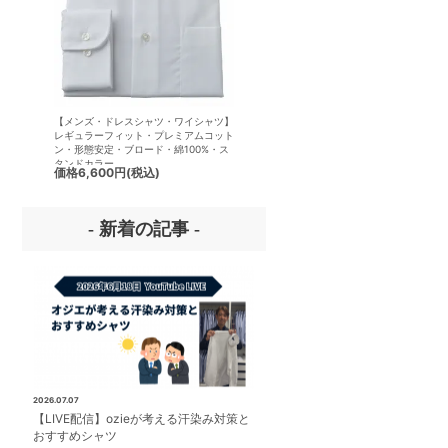
【メンズ・ドレスシャツ・ワイシャツ】
【メンズ・ドレスシャツ・ワイシ
レギュラーフィット・プレミアムコット
半袖】ナチュラルフィット・クー
ン・形態安定・ブロード・綿100%・ス
クス・ドライ・形態安定・オック
タンドカラー
ード・イタリアンカラー・ワイド
価格
6,600円
(税込)
価格
7,150円
(税込)
ー・第一ボタンあり
- 新着の記事 -
2026.07.07
【LIVE配信】ozieが考える汗染み対策と
おすすめシャツ