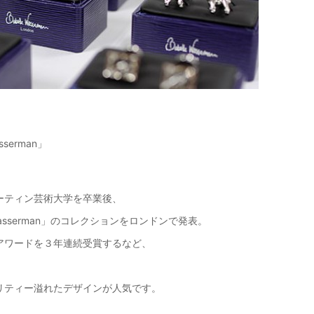
【メンズ・ドレスシャツ・ワイシャツ】
ナチュラルフィット・プレミアムコット
ン120番手双糸・イージーケア・ブロー
ド・ワイドカラー・ホリゾンタルカラ
価格
7,700円
(税込)
ー・レギュラーカラー・スナップダウ
ン・ボタンダウン・ポケッ
serman」
ーティン芸術大学を卒業後、
 Wasserman」のコレクションをロンドンで発表。
アワードを３年連続受賞するなど、
リティー溢れたデザインが人気です。