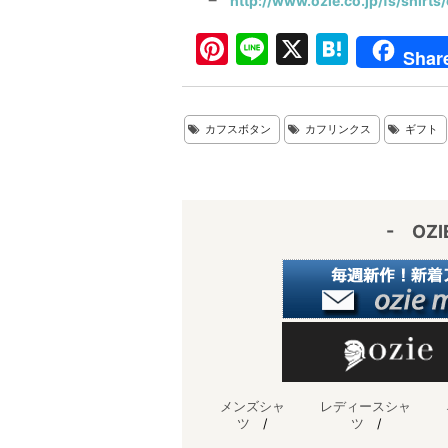
┗
http://www.ozie.co.jp/fs/shirts
Pi
Li
X
H
Shar
nt
n
at
er
e
e
カフスボタン
カフリンクス
ギフト
e
n
st
a
- OZ
メンズシャ
レディースシャ
ツ
/
ツ
/