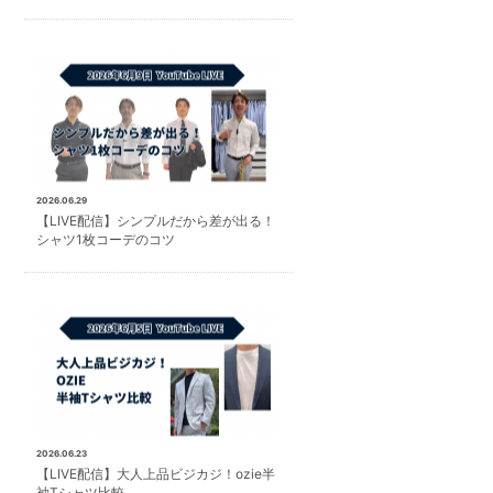
2026.06.29
【LIVE配信】シンプルだから差が出る！
シャツ1枚コーデのコツ
2026.06.23
【LIVE配信】大人上品ビジカジ！ozie半
袖Tシャツ比較