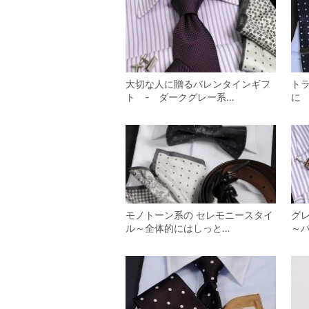
大切な人に贈るバレンタインギフ
ト
ト - ダークグレー系…
に
モノトーン系の セレモニースタイ
グ
ル～全体的にはしっと…
～