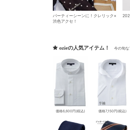
パーティーシーンに！クレリック×
20
渋色アクセ！
ozieの人気アイテム！
今の旬な
価格
6,600円
(税込)
価格
7,150円
(税込)