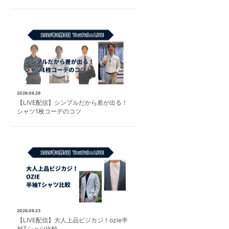
2026.06.29
【LIVE配信】シンプルだから差が出る！
シャツ1枚コーデのコツ
2026.06.23
【LIVE配信】大人上品ビジカジ！ozie半
袖Tシャツ比較