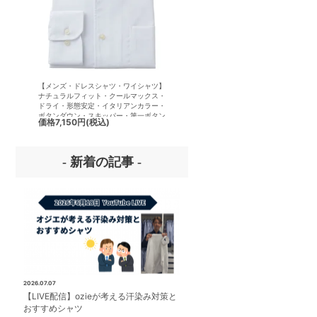
【メンズ・ドレスシャツ・ワイシャツ】
【メンズ・ドレスシャツ・ワイシ
ナチュラルフィット・クールマックス・
半袖】ナチュラルフィット・クー
ドライ・形態安定・イタリアンカラー・
クス・ドライ・形態安定・イタリ
ボタンダウン・スキッパー・第一ボタン
ラー・ボタンダウン・スキッパー
価格
7,150円
(税込)
価格
7,150円
(税込)
無し
ボタン無し
- 新着の記事 -
2026.07.07
【LIVE配信】ozieが考える汗染み対策と
おすすめシャツ