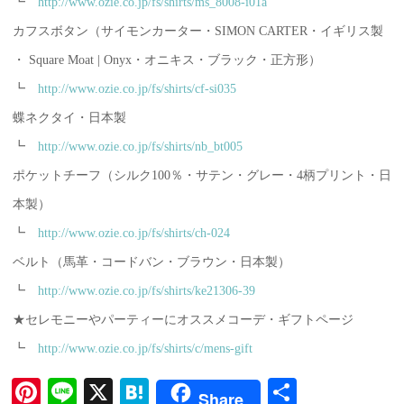
┗
http://www.ozie.co.jp/fs/shirts/ms_8008-i01a
カフスボタン（サイモンカーター・SIMON CARTER・イギリス製
・ Square Moat | Onyx・オニキス・ブラック・正方形）
┗
http://www.ozie.co.jp/fs/shirts/cf-si035
蝶ネクタイ・日本製
┗
http://www.ozie.co.jp/fs/shirts/nb_bt005
ポケットチーフ（シルク100％・サテン・グレー・4柄プリント・日
本製）
┗
http://www.ozie.co.jp/fs/shirts/ch-024
ベルト（馬革・コードバン・ブラウン・日本製）
┗
http://www.ozie.co.jp/fs/shirts/ke21306-39
★セレモニーやパーティーにオススメコーデ・ギフトページ
┗
http://www.ozie.co.jp/fs/shirts/c/mens-gift
Pi
Li
X
H
共
Share