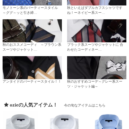
モノトーン系のパーティースタイル
秋といえばダブルカフスシャツです
～ググ～ッと引き締…
ね！ーネイビー系スー…
秋のおススメコーディ ～ブラウン系
ブラック系スーツやジャケットに 合
スーツやジャケット…
わせたコーディネー…
アンタイドのパーティースタイル！！
秋のおすすめコーデ～グレー系スー
ツ・ジャケット編～
ozieの人気アイテム！
今の旬なアイテムはこちら