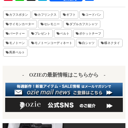
nt
ne
at
有
er
en
カフスボタン
カフリンクス
ギフト
コードバン
es
a
サイモンカーター
セレモニー
ダブルカフスシャツ
t
パーティー
プレゼント
ベルト
ポケットチーフ
モノトーン
モノトーンコーディネート
白シャツ
蝶ネクタイ
馬革ベルト
- OZIEの最新情報はこちらから -