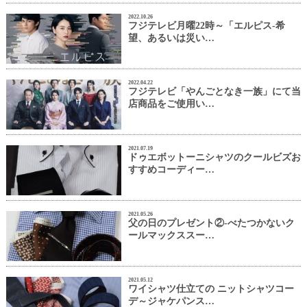
2022.10.26
フジテレビ月曜22時～「エルピス-希
望、あるいは災い…
2022.04.22
フジテレビ「やんごとなき一族」にて当
店商品をご使用い…
2021.07.19
ドゥエボットーニシャツのクールビズお
すすめコーディー…
2021.05.26
父の日のプレゼント②-べたつかないク
ールマックススー…
2021.05.12
ワイシャツ仕立ての ニットシャツコー
デ～ジャケパンス…