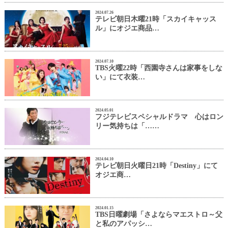
2024.07.26
テレビ朝日木曜21時「スカイキャッス
ル」にオジエ商品…
2024.07.10
TBS火曜22時「西園寺さんは家事をしな
い」にて衣装…
2024.05.01
フジテレビスペシャルドラマ 心はロン
リー気持ちは「……
2024.04.10
テレビ朝日火曜日21時「Destiny」にて
オジエ商…
2024.01.15
TBS日曜劇場「さよならマエストロ～父
と私のアパッシ…