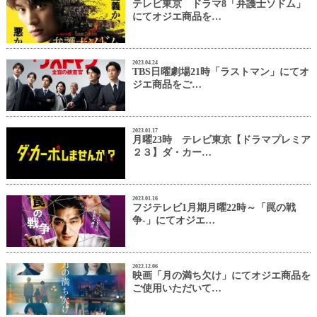
テレビ東京 ドラマ8「弁護士ソドム」
にてオジエ商品を…
2023.04.24
TBS日曜劇場21時「ラストマン」にてオ
ジエ商品をご…
2023.01.17
月曜23時 テレビ東京【ドラマプレミア
２３】ダ・カー…
2023.01.16
フジテレビ1月期月曜22時～「罠の戦
争-」にてオジエ…
2022.12.06
映画「月の満ち欠け」にてオジエ商品を
ご使用いただいて…