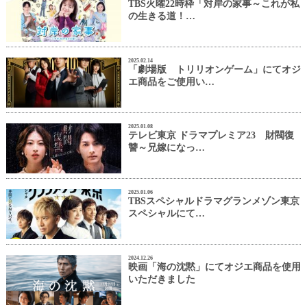
TBS火曜22時枠「対岸の家事～これが私
の生きる道！…
2025.02.14
「劇場版 トリリオンゲーム」にてオジ
エ商品をご使用い…
2025.01.08
テレビ東京 ドラマプレミア23 財閥復
讐～兄嫁になっ…
2025.01.06
TBSスペシャルドラマグランメゾン東京
スペシャルにて…
2024.12.26
映画「海の沈黙」にてオジエ商品を使用
いただきました