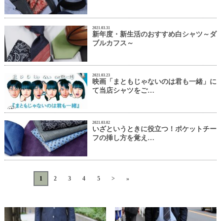
2021.03.31
新年度・新生活のおすすめ白シャツ～ダ
ブルカフス～
2021.03.23
映画「まともじゃないのは君も一緒」に
て当店シャツをご…
2021.03.02
いざというときに役立つ！ポケットチー
フの挿し方を覚え…
«
<
1
2
3
4
5
>
»