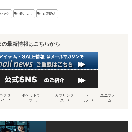
シャツ
着こなし
衣装提供
IEの最新情報はこちらから -
ネクタ
ポケットチー
カフリンク
セー
ユニフォー
イ
/
フ
/
ス
/
ル
/
ム