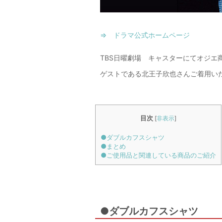
⇒ ドラマ公式ホームページ
TBS日曜劇場 キャスターにてオジエ
ゲストである北王子欣也さんご着用い
目次
[
非表示
]
●ダブルカフスシャツ
●まとめ
●ご使用品と関連している商品のご紹介
●ダブルカフスシャツ