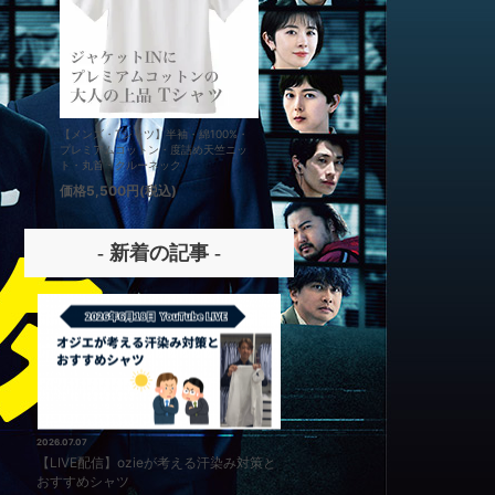
【メンズ・Tシャツ】半袖・綿100%・
【メンズ・ドレスシャツ・ワイシ
プレミアムコットン・度詰め天竺ニッ
ナチュラルフィット・アイスコッ
ト・丸首・クルーネック
プレミアムコットン・イージーケ
タリアンカラー・ボタンダウン・
価格
5,500円
(税込)
価格
8,800円
(税込)
パー・第一ボタン無し
- 新着の記事 -
2026.07.07
【LIVE配信】ozieが考える汗染み対策と
おすすめシャツ