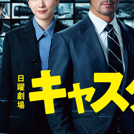
【メンズ・ドレスシャツ・ワイシャツ・
半袖】ナチュラルフィット・クールマッ
クス・ドライ・形態安定・オックスフォ
ード・イタリアンカラー・ボタンダウ
価格
7,150円
(税込)
ン・スキッパー・第一ボタン無し