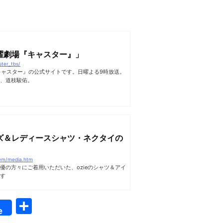
日曜劇場『キャスター』」
ster_tbs/
『キャスター』の公式サイトです。日曜よる9時放送。
、道枝駿佑。
ズ＆レディースシャツ・ネクタイの
item/media.htm
優の方々にご着用いただいた、ozieのシャツ＆アイ
す
共
e
有