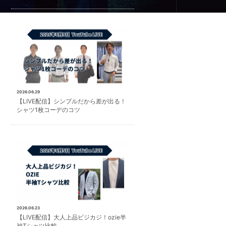
2026.06.29
【LIVE配信】シンプルだから差が出る！
シャツ1枚コーデのコツ
2026.06.23
【LIVE配信】大人上品ビジカジ！ozie半
袖Tシャツ比較