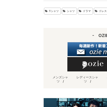
er
e
e
Yシャツ
シャツ
ドラマ
ドレス
e
n
st
a
- OZ
メンズシャ
レディースシャ
ツ
/
ツ
/