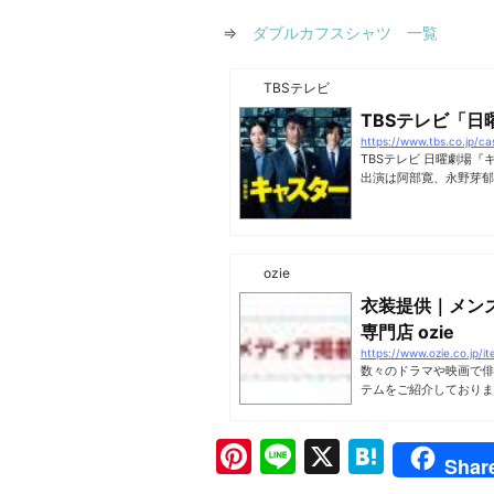
⇒
ダブルカフスシャツ 一覧
TBSテレビ
TBSテレビ「
https://www.tbs.co.jp/ca
TBSテレビ 日曜劇場
出演は阿部寛、永野芽郁
ozie
衣装提供｜メン
専門店 ozie
https://www.ozie.co.jp/
数々のドラマや映画で俳
テムをご紹介しておりま
Pi
Li
X
H
Shar
nt
n
at