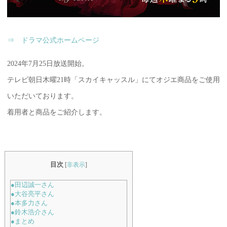
⇒ ドラマ公式ホームページ
2024年7月25日放送開始。
テレビ朝日木曜21時「スカイキャッスル」にてオジエ商品をご使用
いただいております。
着用者と商品をご紹介します。
目次
[
非表示
]
●田辺誠一さん
●大谷亮平さん
●本多力さん
●鈴木浩介さん
●まとめ