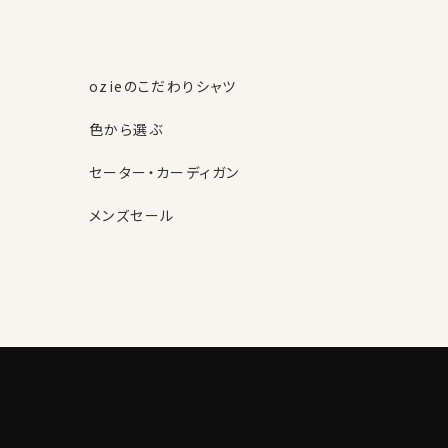
ozieのこだわりシャツ
色から選ぶ
セーター・カーディガン
メンズセール
素材・機能から選ぶ
ネクタイピン
柄から選ぶ
サスペンダー
ストール・マフラー