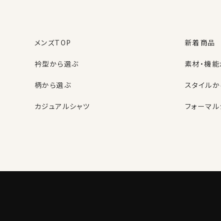
メンズTOP
新着商品
衿型から選ぶ
素材・機能
柄から選ぶ
スタイルか
カジュアルシャツ
フォーマル
レディースTOP
ネクタイ・アクセサリーTOP
新着商品
新着商品
衿型から選ぶ
ポケットチーフ
袖・カフス
カフスボタ
スタイルから選ぶ
財布・名刺入れ
カジュアル
バッグ
グローブ