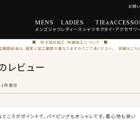
お問
MENS
LADIES
TIE
ACCESSO
&
メンズ
シャツ
レディース
シャツ
ネクタイ・
アクセサリ
■ 裄丈詰め加工・刺繍加工について ■
盆期間前後は、通常と加工期間が異なりますのでご了承ください。 詳細はこち
のレビュー
-
1
件表示
なところがポイントで、パイピングもオシャレです。着心地も良い