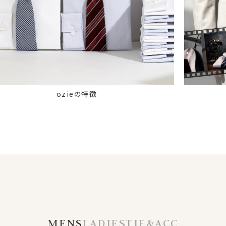
ozieの特徴
MENS
LADIES
TIE&ACC