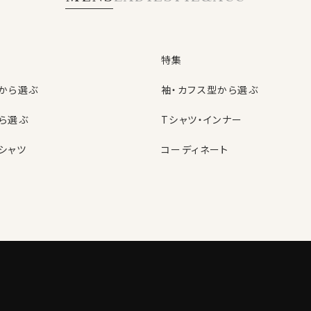
特集
から選ぶ
袖・カフス型から選ぶ
ら選ぶ
Tシャツ・インナー
シャツ
コーディネート
特集
ネクタイ
型から選ぶ
ン
色から選ぶ
ベルト
シャツ
定番シャツ
帽子