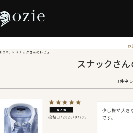
お
HOME
スナックさんのレビュー
スナックさん
1
件中
1
少し襟が大き
購入者
投稿日
2026/07/05
です。