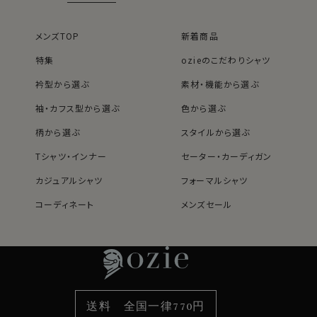
メンズTOP
新着商品
特集
ozieのこだわりシャツ
衿型から選ぶ
素材・機能から選ぶ
袖・カフス型から選ぶ
色から選ぶ
柄から選ぶ
スタイルから選ぶ
Tシャツ・インナー
セーター・カーディガン
カジュアルシャツ
フォーマルシャツ
コーディネート
メンズセール
レディースTOP
ネクタイ・アクセサリーTOP
新着商品
新着商品
特集
ネクタイ
素材・機能から選ぶ
ネクタイピン
衿型から選ぶ
ポケットチーフ
袖・カフス型から選ぶ
カフスボタン
色から選ぶ
ベルト
柄から選ぶ
サスペンダー
送料 全国一律770円
スタイルから選ぶ
財布・名刺入れ
カジュアルシャツ
バッグ