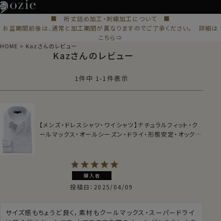
■ 裄丈詰め加工・刺繍加工について ■
お盆期間前後は、通常と加工期間が異なりますのでご了承ください。 詳細は
こちら⇒
HOME
Kazさんのレビュー
Kazさんのレビュー
1
件中
1
-
1
件表示
【メンズ・ドレスシャツ・ワイシャツ】ナチュラルフィット・ク
ールマックス・オールシーズン・ドライ・形態安定・オックス
フォード・イタリアンカラー・ボタンダウン・第一ボタンあ
り・ポケット無し
購入者
投稿日
2025/04/09
サイズ感もちょうど良く，素材もクールマックス・スーパードライ