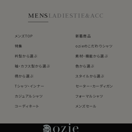
MENS
LADIES
TIE&ACC
メンズTOP
新着商品
特集
ozieのこだわりシャツ
衿型から選ぶ
素材・機能から選ぶ
袖・カフス型から選ぶ
色から選ぶ
柄から選ぶ
スタイルから選ぶ
Tシャツ・インナー
セーター・カーディガン
カジュアルシャツ
フォーマルシャツ
コーディネート
メンズセール
レディースTOP
ネクタイ・アクセサリーTOP
新着商品
新着商品
特集
ネクタイ
素材・機能から選ぶ
ネクタイピン
衿型から選ぶ
ポケットチーフ
袖・カフス型から選ぶ
カフスボタン