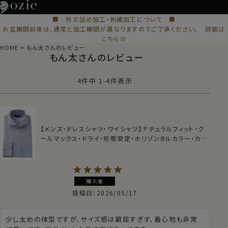
■ 裄丈詰め加工・刺繍加工について ■
お盆期間前後は、通常と加工期間が異なりますのでご了承ください。 詳細は
こちら⇒
HOME
もん太さんのレビュー
もん太さんのレビュー
4
件中
1
-
4
件表示
【メンズ・ドレスシャツ・ワイシャツ】ナチュラルフィット・ク
ールマックス・ドライ・形態安定・ホリゾンタルカラー・カッ
タウェイ
購入者
投稿日
2026/05/17
少し太めの体型ですが、サイズ感は窮屈すぎず、着心地も非常