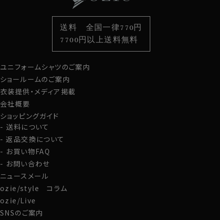
色から選ぶ
ベルト
柄から選ぶ
サスペンダー
送料 全国一律770円
スタイルから選ぶ
財布・名刺入れ
カジュアルシャツ
バッグ
7700円以上送料無料
定番シャツ
帽子
ストール・マフラー
ユニフォームシャツのご案内
グローブ
ショールームのご案内
衣装提供・メディア掲載
会社概要
ショッピングガイド
送料について
返品交換について
お買い物FAQ
お問い合わせ
ニュースメール
ozie/style コラム
ozie/Live
SNSのご案内