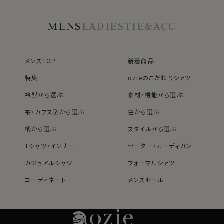
MENS
LADIES
TIE&ACC
メンズTOP
新着商品
特集
ozieのこだわりシャツ
衿型から選ぶ
素材・機能から選ぶ
袖・カフス型から選ぶ
色から選ぶ
柄から選ぶ
スタイルから選ぶ
Tシャツ・インナー
セーター・カーディガン
カジュアルシャツ
フォーマルシャツ
コーディネート
メンズセール
レディースTOP
ネクタイ・アクセサリーTOP
新着商品
新着商品
特集
ネクタイ
素材・機能から選ぶ
ネクタイピン
衿型から選ぶ
ポケットチーフ
袖・カフス型から選ぶ
カフスボタン