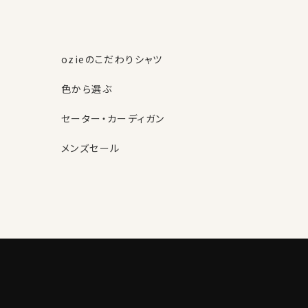
ozieのこだわりシャツ
色から選ぶ
セーター・カーディガン
メンズセール
素材・機能から選ぶ
ネクタイピン
柄から選ぶ
サスペンダー
ストール・マフラー