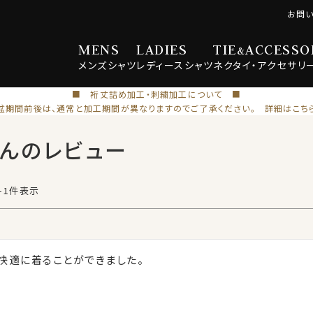
お問
MENS
LADIES
TIE
ACCESSO
&
メンズ
シャツ
レディース
シャツ
ネクタイ・
アクセサリ
■ 裄丈詰め加工・刺繍加工について ■
盆期間前後は、通常と加工期間が異なりますのでご了承ください。 詳細はこち
さんのレビュー
-
1
件表示
快適に着ることができました。