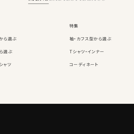
特集
から選ぶ
袖・カフス型から選ぶ
ら選ぶ
Tシャツ・インナー
シャツ
コーディネート
特集
ネクタイ
型から選ぶ
ン
色から選ぶ
ベルト
シャツ
定番シャツ
帽子