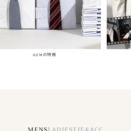
ozieの特徴
MENS
LADIES
TIE&ACC