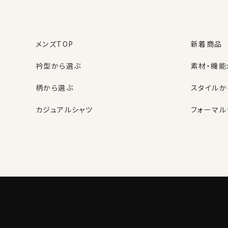
メンズTOP
新着商品
衿型から選ぶ
素材・機能
柄から選ぶ
スタイルか
カジュアルシャツ
フォーマル
レディースTOP
ネクタイ・アクセサリーTOP
新着商品
新着商品
衿型から選ぶ
ポケットチーフ
袖・カフス
カフスボタ
スタイルから選ぶ
財布・名刺入れ
カジュアル
バッグ
グローブ