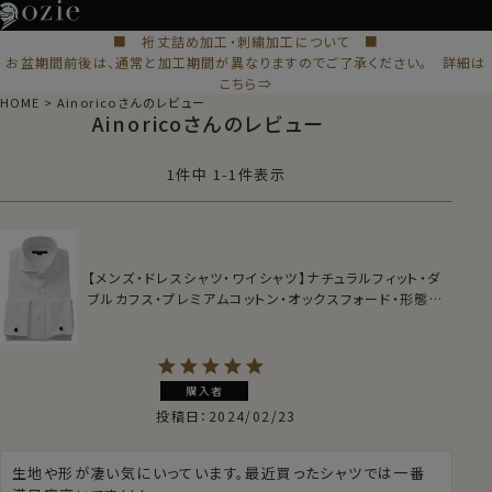
■ 裄丈詰め加工・刺繍加工について ■
お盆期間前後は、通常と加工期間が異なりますのでご了承ください。 詳細は
こちら⇒
HOME
Ainoricoさんのレビュー
Ainoricoさんのレビュー
1
件中
1
-
1
件表示
【メンズ・ドレスシャツ・ワイシャツ】ナチュラルフィット・ダ
ブルカフス・プレミアムコットン・オックスフォード・形態安
定・ホリゾンタルカラー・カッタウェイ
購入者
投稿日
2024/02/23
生地や形が凄い気にいっています。最近買ったシャツでは一番