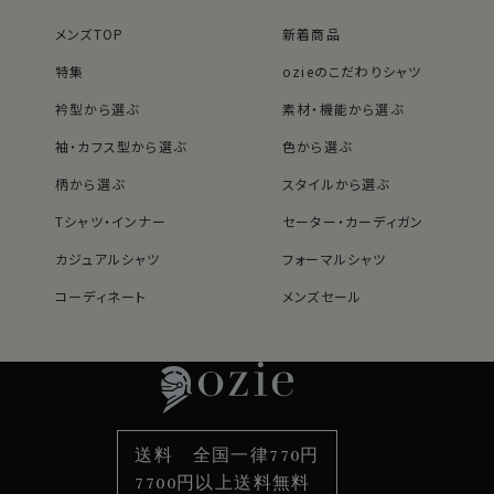
メンズTOP
新着商品
特集
ozieのこだわりシャツ
衿型から選ぶ
素材・機能から選ぶ
袖・カフス型から選ぶ
色から選ぶ
柄から選ぶ
スタイルから選ぶ
Tシャツ・インナー
セーター・カーディガン
カジュアルシャツ
フォーマルシャツ
コーディネート
メンズセール
レディースTOP
ネクタイ・アクセサリーTOP
新着商品
新着商品
特集
ネクタイ
素材・機能から選ぶ
ネクタイピン
衿型から選ぶ
ポケットチーフ
袖・カフス型から選ぶ
カフスボタン
色から選ぶ
ベルト
柄から選ぶ
サスペンダー
送料 全国一律770円
スタイルから選ぶ
財布・名刺入れ
カジュアルシャツ
バッグ
7700円以上送料無料