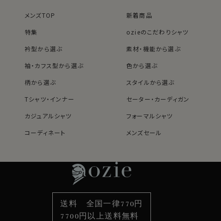
メンズTOP
新着商品
特集
ozieのこだわりシャツ
衿型から選ぶ
素材・機能から選ぶ
袖・カフス型から選ぶ
色から選ぶ
柄から選ぶ
スタイルから選ぶ
Tシャツ・インナー
セーター・カーディガン
カジュアルシャツ
フォーマルシャツ
コーディネート
メンズセール
レディースTOP
ネクタイ・アクセサリーTOP
新着商品
新着商品
特集
ネクタイ
素材・機能から選ぶ
ネクタイピン
衿型から選ぶ
ポケットチーフ
袖・カフス型から選ぶ
カフスボタン
色から選ぶ
ベルト
柄から選ぶ
サスペンダー
送料 全国一律770円
スタイルから選ぶ
財布・名刺入れ
カジュアルシャツ
バッグ
7700円以上送料無料