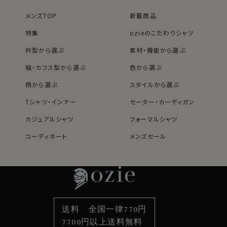
メンズTOP
新着商品
特集
ozieのこだわりシャツ
衿型から選ぶ
素材・機能から選ぶ
袖・カフス型から選ぶ
色から選ぶ
柄から選ぶ
スタイルから選ぶ
Tシャツ・インナー
セーター・カーディガン
カジュアルシャツ
フォーマルシャツ
コーディネート
メンズセール
レディースTOP
ネクタイ・アクセサリーTOP
新着商品
新着商品
特集
ネクタイ
素材・機能から選ぶ
ネクタイピン
衿型から選ぶ
ポケットチーフ
袖・カフス型から選ぶ
カフスボタン
色から選ぶ
ベルト
柄から選ぶ
サスペンダー
送料 全国一律770円
スタイルから選ぶ
財布・名刺入れ
カジュアルシャツ
バッグ
7700円以上送料無料