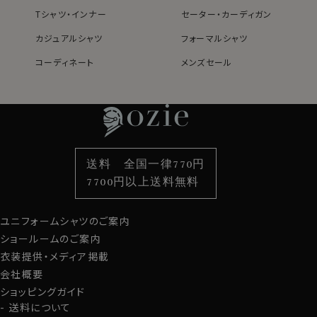
Tシャツ・インナー
セーター・カーディガン
カジュアルシャツ
フォーマルシャツ
コーディネート
メンズセール
レディースTOP
ネクタイ・アクセサリーTOP
新着商品
新着商品
特集
ネクタイ
素材・機能から選ぶ
ネクタイピン
衿型から選ぶ
ポケットチーフ
袖・カフス型から選ぶ
カフスボタン
色から選ぶ
ベルト
柄から選ぶ
サスペンダー
送料 全国一律770円
スタイルから選ぶ
財布・名刺入れ
カジュアルシャツ
バッグ
7700円以上送料無料
定番シャツ
帽子
ストール・マフラー
ユニフォームシャツのご案内
グローブ
ショールームのご案内
衣装提供・メディア掲載
会社概要
ショッピングガイド
送料について