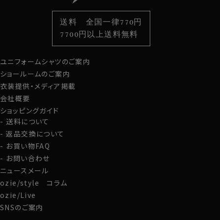
色から選ぶ
ベルト
柄から選ぶ
サスペンダー
送料 全国一律770円
スタイルから選ぶ
財布・名刺入れ
カジュアルシャツ
バッグ
7700円以上送料無料
定番シャツ
帽子
ストール・マフラー
ユニフォームシャツのご案内
グローブ
ショールームのご案内
衣装提供・メディア掲載
会社概要
ショッピングガイド
送料について
返品交換について
お買い物FAQ
お問い合わせ
ニュースメール
ozie/style コラム
ozie/Live
SNSのご案内