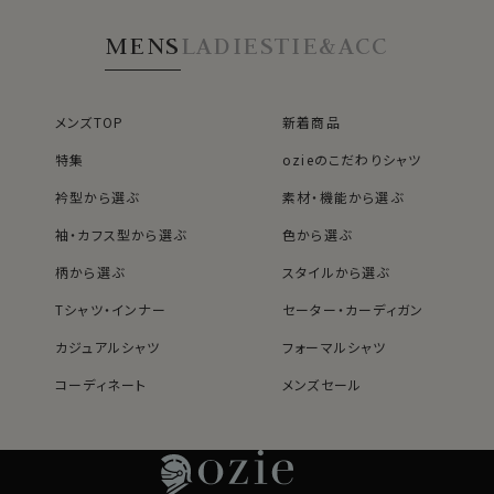
MENS
LADIES
TIE&ACC
メンズTOP
新着商品
特集
ozieのこだわりシャツ
衿型から選ぶ
素材・機能から選ぶ
袖・カフス型から選ぶ
色から選ぶ
柄から選ぶ
スタイルから選ぶ
Tシャツ・インナー
セーター・カーディガン
カジュアルシャツ
フォーマルシャツ
コーディネート
メンズセール
レディースTOP
ネクタイ・アクセサリーTOP
新着商品
新着商品
特集
ネクタイ
素材・機能から選ぶ
ネクタイピン
衿型から選ぶ
ポケットチーフ
袖・カフス型から選ぶ
カフスボタン