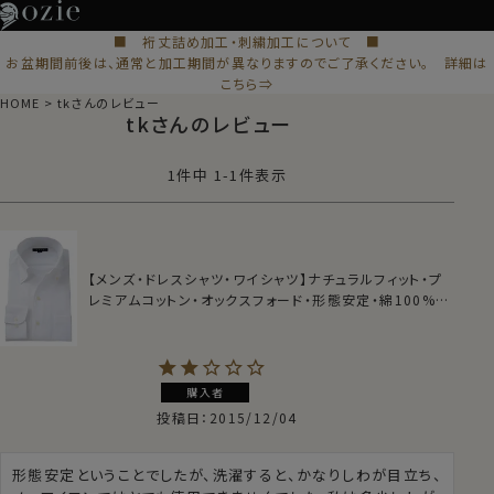
■ 裄丈詰め加工・刺繍加工について ■
お盆期間前後は、通常と加工期間が異なりますのでご了承ください。 詳細は
こちら⇒
HOME
tkさんのレビュー
tkさんのレビュー
1
件中
1
-
1
件表示
【メンズ・ドレスシャツ・ワイシャツ】ナチュラルフィット・プ
レミアムコットン・オックスフォード・形態安定・綿100%・
イタリアンカラー・ボタンダウン・スキッパー・第一ボタン
無し
購入者
投稿日
2015/12/04
形態安定ということでしたが、洗濯すると、かなりしわが目立ち、