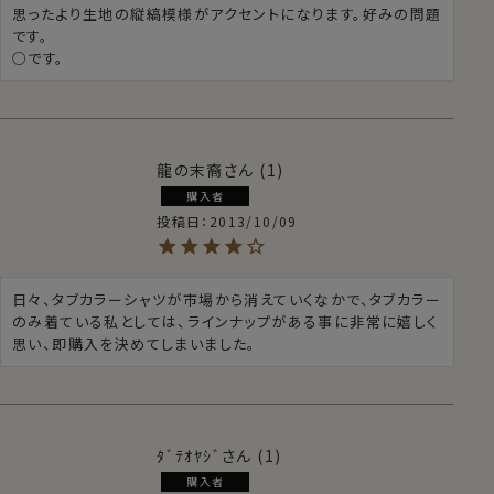
思ったより生地の縦縞模様がアクセントになります。好みの問題
です。

○です。
龍の末裔
1
購入者
投稿日
2013/10/09
日々、タブカラーシャツが市場から消えていくなかで、タブカラー
のみ着ている私としては、ラインナップがある事に非常に嬉しく
思い、即購入を決めてしまいました。
ﾀﾞﾃｵﾔｼﾞ
1
購入者