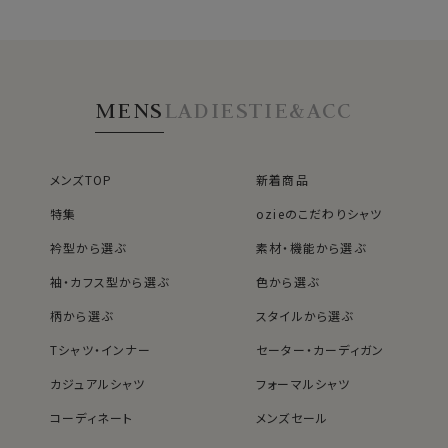
MENS
LADIES
TIE&ACC
メンズTOP
新着商品
特集
ozieのこだわりシャツ
衿型から選ぶ
素材・機能から選ぶ
袖・カフス型から選ぶ
色から選ぶ
柄から選ぶ
スタイルから選ぶ
Tシャツ・インナー
セーター・カーディガン
カジュアルシャツ
フォーマルシャツ
コーディネート
メンズセール
レディースTOP
ネクタイ・アクセサリーTOP
新着商品
新着商品