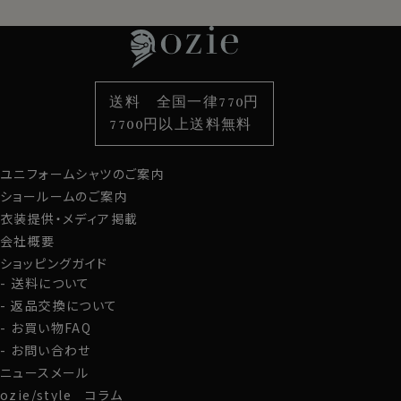
特集
ネクタイ
素材・機能から選ぶ
ネクタイピン
衿型から選ぶ
ポケットチーフ
袖・カフス型から選ぶ
カフスボタン
色から選ぶ
ベルト
柄から選ぶ
サスペンダー
送料 全国一律770円
スタイルから選ぶ
財布・名刺入れ
カジュアルシャツ
バッグ
7700円以上送料無料
定番シャツ
帽子
ストール・マフラー
ユニフォームシャツのご案内
グローブ
ショールームのご案内
衣装提供・メディア掲載
会社概要
ショッピングガイド
送料について
返品交換について
お買い物FAQ
お問い合わせ
ニュースメール
ozie/style コラム