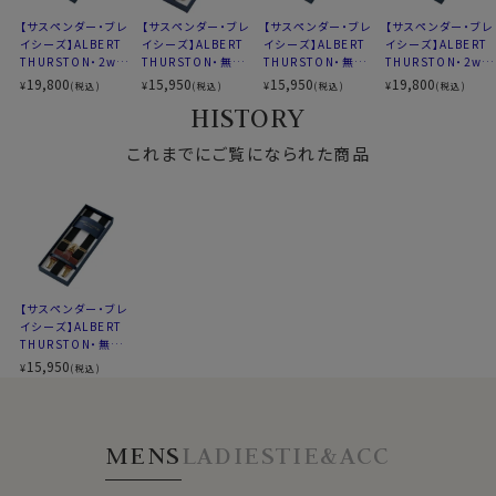
素材
牛革
【サスペンダー・ブレ
【サスペンダー・ブレ
【サスペンダー・ブレ
【サスペンダー・ブレ
イシーズ】ALBERT
イシーズ】ALBERT
イシーズ】ALBERT
イシーズ】ALBERT
柄
無地
THURSTON・2wa
THURSTON・無地
THURSTON・無地・
THURSTON・2wa
y・ストライプ・ネイ
ヘリンボーン・ブラ
カーキ・イギリス製
y・ストライプ・ブル
色
ブラック 黒
19,800
15,950
15,950
19,800
¥
¥
¥
¥
(税込)
(税込)
(税込)
(税込)
ビーブルー・イギリ
ウン・イギリス製
ー・イギリス製
HISTORY
幅
約2.5cm
ス製
型
Y型
これまでにご覧になられた商品
全長
最小約76cm～最大約113cm
生産
イギリス
国
ご注意
【サスペンダー・ブレ
イシーズ】ALBERT
サスペンダーのクリップに厚手の生地などを挟んで無理
THURSTON・無地・
やりクリップを閉じないで下さい。 過度の力を加えての
ブラック・イギリス製
15,950
¥
(税込)
開閉はクリップが変形・破損する場合がございます。
素材の性質上、汗などの水濡れをしますと、色落ちや金
具にサビの発生などの可能性がございます。
MENS
LADIES
TIE&ACC
※記載サイズは概寸です。採寸環境により若干のズレが
生じる場合がございます。