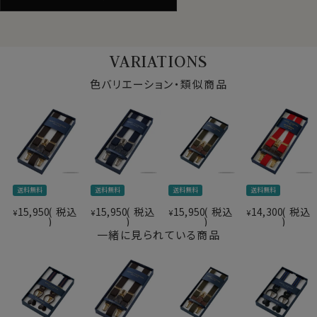
感を軽減。
サスペンダーはパンツのシルエットやラインを美しく保
ち、下半身のシルエットをスマートに見せます。
VARIATIONS
また腹部を締め付けないため、ゆとりを持って身に付け
られます。
色バリエーション・類似商品
実用的にもワンランクアップしたオシャレにもご活用いた
だけます。
ビジネス・フォーマル・カジュアルと幅広くつかえます。
カジュアルはもちろん、ラフなビジネスカジュアルでもス
タイルのワンポイントに。
華やかなパーティーシーンにも最適！
送料無料
送料無料
送料無料
送料無料
男性はもちろんのこと、女性のカジュアルコーディネート
15,950
税込
15,950
税込
15,950
税込
14,300
税込
¥
¥
¥
¥
のまとめ役として、スカートスタイルやパンツスタイルに
一緒に見られている商品
合わせて頂くのもおすすめです。
男女問わず幅広くお使いいただけます。
「サスペンダー(suspenders)」はアメリカ英語となり、イ
ギリスではサスペンダーのことを「ブレイシーズ/ブレイシ
ス（braces）」といます。
ポリエステル75%・エラスティック25%