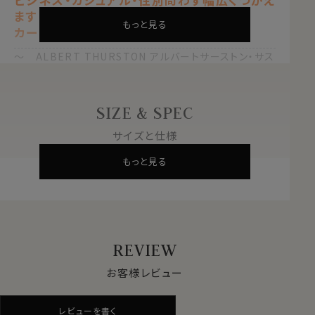
ます
もっと見る
カーキ 緑
～ ALBERT THURSTON アルバートサーストン・サス
ペンダー ～
高級感溢れるALBERT THURSTON アルバートサース
SIZE & SPEC
トン・サスペンダー。
ALBERT THURSTON アルバートサーストンは1820年
サイズと仕様
に英国ロンドンにて創業。
もっと見る
一貫して熟練の職人のハンドメイドで生産し続けている
老舗中の老舗で、英国紳士のためのブレイシス、ベルトを
製造・販売。
高級紳士服アクセサリーの代名詞であり、名実ともにサ
スペンダーのトップブランドとしての地位を確立していま
す。
REVIEW
お客様レビュー
ALBERT THURSTON アルバートサーストンの製品は、
世界中のVIPに愛用されています。
エラスティック素材使用で縦の伸縮性に富み、締め付け
レビューを書く