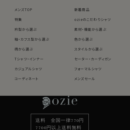
※スポット商品につき再入荷はございません。
メンズTOP
新着商品
40926
特集
ozieのこだわりシャツ
衿型から選ぶ
素材・機能から選ぶ
袖・カフス型から選ぶ
色から選ぶ
柄から選ぶ
スタイルから選ぶ
Tシャツ・インナー
セーター・カーディガン
カジュアルシャツ
フォーマルシャツ
コーディネート
メンズセール
レディースTOP
ネクタイ・アクセサリーTOP
新着商品
新着商品
特集
ネクタイ
素材・機能から選ぶ
ネクタイピン
衿型から選ぶ
ポケットチーフ
袖・カフス型から選ぶ
カフスボタン
色から選ぶ
ベルト
柄から選ぶ
サスペンダー
送料 全国一律770円
スタイルから選ぶ
財布・名刺入れ
カジュアルシャツ
バッグ
7700円以上送料無料