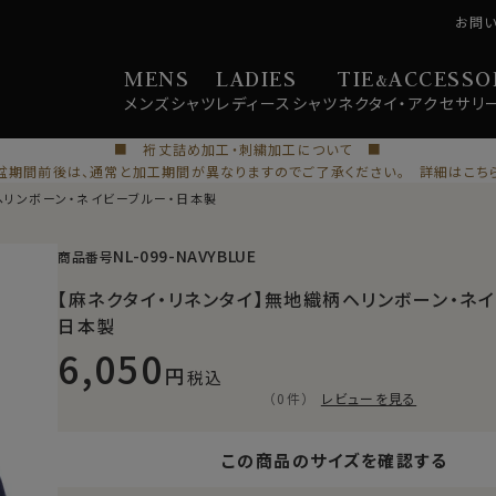
お問
MENS
LADIES
TIE
ACCESSO
&
メンズ
シャツ
レディース
シャツ
ネクタイ・
アクセサリ
■ 裄丈詰め加工・刺繍加工について ■
盆期間前後は、通常と加工期間が異なりますのでご了承ください。 詳細はこち
ヘリンボーン・ネイビーブルー・日本製
NL-099-NAVYBLUE
商品番号
【麻ネクタイ・リネンタイ】無地織柄ヘリンボーン・ネ
日本製
6,050
税込
（0件）
レビューを見る
この商品のサイズを確認する